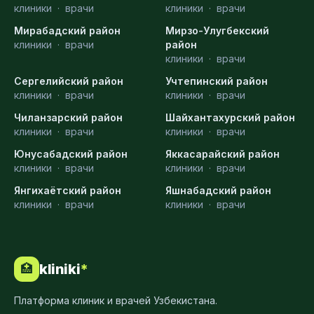
клиники
·
врачи
клиники
·
врачи
Мирабадский район
Мирзо-Улугбекский
клиники
·
врачи
район
клиники
·
врачи
Сергелийский район
Учтепинский район
клиники
·
врачи
клиники
·
врачи
Чиланзарский район
Шайхантахурский район
клиники
·
врачи
клиники
·
врачи
Юнусабадский район
Яккасарайский район
клиники
·
врачи
клиники
·
врачи
Янгихаётский район
Яшнабадский район
клиники
·
врачи
клиники
·
врачи
kliniki
*
🏥
Платформа клиник и врачей Узбекистана.