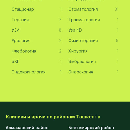
Стационар
1
Стоматология
31
Терапия
7
Травматология
1
УЗИ
8
Узи 4D
1
Урология
2
Физиотерапия
5
Флебология
2
Хирургия
1
ЭКГ
1
Эмбриология
1
Эндокринология
1
Эндоскопия
1
Клиники и врачи по районам Ташкента
Алмазарский район
Бектемирский район