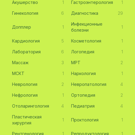
Акушерство
1
Гастроэнтерология
1
Гинекология
6
Диагностика
29
Инфекционные
Допплер
1
1
болезни
Кардиология
5
Косметология
1
Лаборатория
6
Логопедия
1
Массаж
3
МРТ
2
МСКТ
1
Наркология
1
Неврология
2
Невропатология
4
Нефрология
1
Ортопедия
2
Отоларингология
4
Педиатрия
4
Пластическая
1
Проктология
1
хирургия
Рентгенология
1
Репродуктология
1