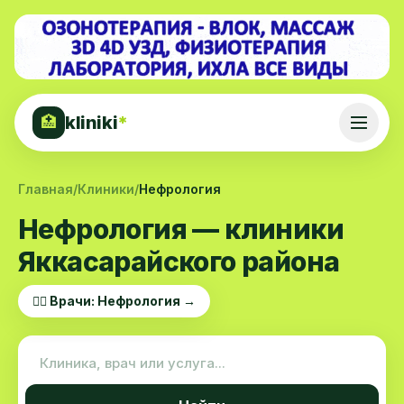
kliniki
*
🏥
Главная
/
Клиники
/
Нефрология
Нефрология — клиники
Яккасарайского района
👨‍⚕️ Врачи: Нефрология →