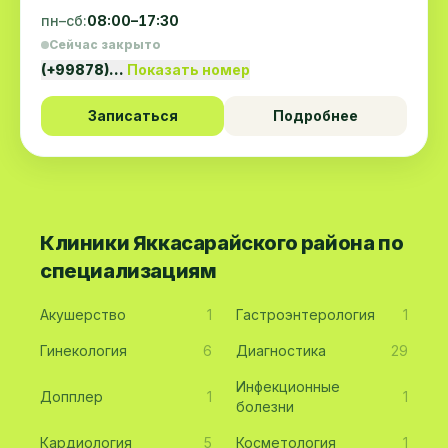
пн–сб:
08:00–17:30
Сейчас закрыто
(+99878)…
Показать номер
Записаться
Подробнее
Клиники Яккасарайского района по
специализациям
Акушерство
1
Гастроэнтерология
1
Гинекология
6
Диагностика
29
Инфекционные
Допплер
1
1
болезни
Кардиология
5
Косметология
1