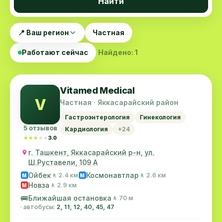
Найти
📍 Ваш регион
Частная
Работают сейчас
Найдено: 1
Vitamed Medical
V
Частная · Яккасарайский район
Гастроэнтерология
Гинекология
5 отзывов
Кардиология
+24
★★★★★
★★★★★
3.0
г. Ташкент, Яккасарайский р-н, ул.
Ш.Руставели, 109 А
Ойбек
Космонавтлар
🚶 2.4 км
🚶 2.6 км
M
M
Новза
🚶 2.9 км
M
🚌
Ближайшая остановка
🚶 70 м
· автобусы:
2, 11, 12, 40, 45, 47