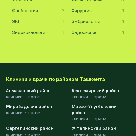
Флебология
2
Хирургия
1
ЭКГ
1
Эмбриология
1
Эндокринология
1
Эндоскопия
1
Клиники и врачи по районам Ташкента
Алмазарский район
Бектемирский район
клиники
·
врачи
клиники
·
врачи
Мирабадский район
Мирзо-Улугбекский
клиники
·
врачи
район
клиники
·
врачи
Сергелийский район
Учтепинский район
клиники
·
врачи
клиники
·
врачи