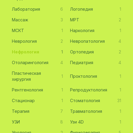
Лаборатория
6
Логопедия
1
Массаж
3
МРТ
2
МСКТ
1
Наркология
1
Неврология
2
Невропатология
4
Нефрология
1
Ортопедия
2
Отоларингология
4
Педиатрия
4
Пластическая
1
Проктология
1
хирургия
Рентгенология
1
Репродуктология
1
Стационар
1
Стоматология
31
Терапия
7
Травматология
1
УЗИ
8
Узи 4D
1
Урология
2
Физиотерапия
5