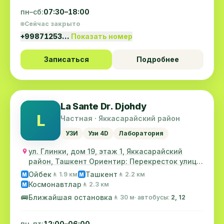
пн–сб:
07:30–18:00
Сейчас закрыто
+99871253…
Показать номер
Записаться
Подробнее
La Sante Dr. Djohdy
L
Частная · Яккасарайский район
УЗИ
Узи 4D
Лаборатория
ул. Глинки, дом 19, этаж 1, Яккасарайский
район, Ташкент Ориентир: Перекресток улицы
"Глин...
Ойбек
Ташкент
🚶 1.9 км
🚶 2.2 км
M
M
Космонавтлар
🚶 2.3 км
M
🚌
Ближайшая остановка
🚶 30 м
· автобусы:
2, 12
пн–пт:
12:00–06:00