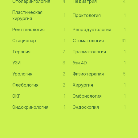
Отоларингология
4
Педиатрия
4
Пластическая
1
Проктология
1
хирургия
Рентгенология
1
Репродуктология
1
Стационар
1
Стоматология
31
Терапия
7
Травматология
1
УЗИ
8
Узи 4D
1
Урология
2
Физиотерапия
5
Флебология
2
Хирургия
1
ЭКГ
1
Эмбриология
1
Эндокринология
1
Эндоскопия
1