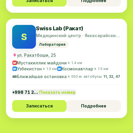
Записаться
Подробнее
Swiss Lab (Ракат)
S
Медицинский центр · Яккасарайский
район
Лаборатория
ул. Ракатбоши, 25
Мустакиллик майдони
🚶 1.4 км
M
Узбекистон
Космонавтлар
🚶 1.5 км
🚶 1.5 км
M
M
🚌
Ближайшая остановка
🚶 550 м
· автобусы:
11, 32, 47
+998 71 2…
Показать номер
Записаться
Подробнее