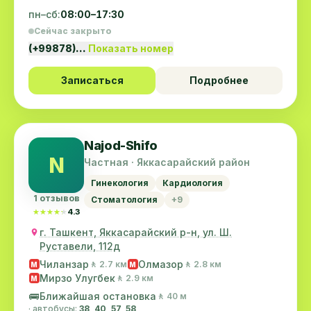
пн–сб:
08:00–17:30
Сейчас закрыто
(+99878)…
Показать номер
Записаться
Подробнее
Najod-Shifo
N
Частная · Яккасарайский район
Гинекология
Кардиология
1 отзывов
Стоматология
+9
★★★★★
★★★★★
4.3
г. Ташкент, Яккасарайский р-н, ул. Ш.
Руставели, 112д
Чиланзар
Олмазор
🚶 2.7 км
🚶 2.8 км
M
M
Мирзо Улугбек
🚶 2.9 км
M
🚌
Ближайшая остановка
🚶 40 м
· автобусы:
38, 40, 57, 58