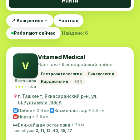
Найти
📍 Ваш регион
Частная
Работают сейчас
Найдено: 6
Vitamed Medical
V
Частная · Яккасарайский район
Гастроэнтерология
Гинекология
5 отзывов
Кардиология
+24
★★★★★
★★★★★
3.0
г. Ташкент, Яккасарайский р-н, ул.
Ш.Руставели, 109 А
Ойбек
Космонавтлар
🚶 2.4 км
🚶 2.6 км
M
M
Новза
🚶 2.9 км
M
🚌
Ближайшая остановка
🚶 70 м
· автобусы:
2, 11, 12, 40, 45, 47