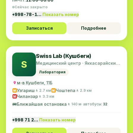
Сейчас закрыто
+998-78-1…
Показать номер
Записаться
Подробнее
Swiss Lab (Кушбеги)
S
Медицинский центр · Яккасарайский
район
Лаборатория
м-в Кушбеги, 11Б
Узгариш
Чоштепа
🚶 2.7 км
🚶 2.9 км
M
M
Чиланзар
🚶 3.3 км
M
🚌
Ближайшая остановка
🚶 140 м
· автобусы:
32
+998 71 2…
Показать номер