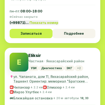
пн–пт:
08:00–18:00
Сейчас закрыто
(+99871)…
Показать номер
Записаться
Подробнее
Eliksir
E
Частная · Яккасарайский район
УЗИ
Диагностика
ЭКГ
+2
ул. Чапаната, дом 11, Яккасарайский район,
Ташкент Ориентир: мемориал "Братские
могилы", п...
Чиланзар
Олмазор
🚶 2.2 км
🚶 2.4 км
M
M
Мирзо Улугбек
🚶 2.4 км
M
🚌
Ближайшая остановка
🚶 20 м
· автобусы:
18, 33