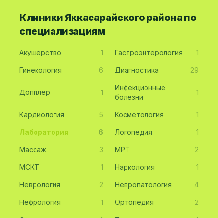
Клиники Яккасарайского района по
специализациям
Акушерство
1
Гастроэнтерология
1
Гинекология
6
Диагностика
29
Инфекционные
Допплер
1
1
болезни
Кардиология
5
Косметология
1
Лаборатория
6
Логопедия
1
Массаж
3
МРТ
2
МСКТ
1
Наркология
1
Неврология
2
Невропатология
4
Нефрология
1
Ортопедия
2