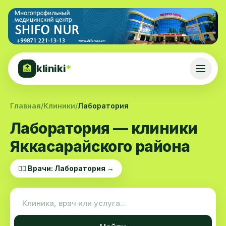
kliniki
*
🏥
Главная
/
Клиники
/
Лаборатория
Лаборатория — клиники
Яккасарайского района
👨‍⚕️ Врачи: Лаборатория →