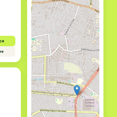
ся
ее