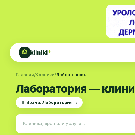
kliniki
*
🏥
Главная
/
Клиники
/
Лаборатория
Лаборатория — клини
👨‍⚕️ Врачи: Лаборатория →