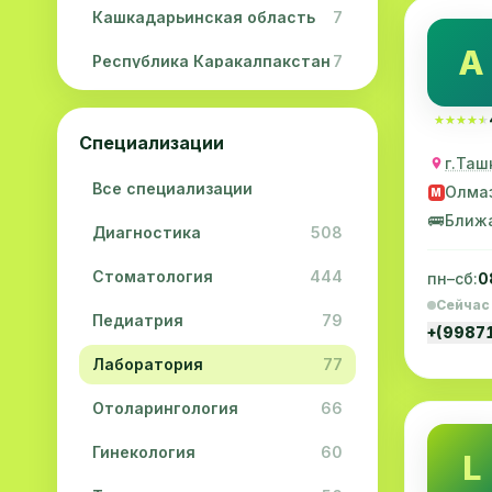
Кашкадарьинская область
7
A
Республика Каракалпакстан
7
Навоийская область
5
★★★★★
★★★★★
Специализации
Джизакская область
3
г.Таш
Все специализации
Олма
Сурхандарьинская область
2
M
🚌
Ближ
Диагностика
508
Сырдарьинская область
2
Стоматология
444
пн–сб:
0
Хорезмская область
2
Сейчас
Педиатрия
79
+(9987
Лаборатория
77
Отоларингология
66
Гинекология
60
L