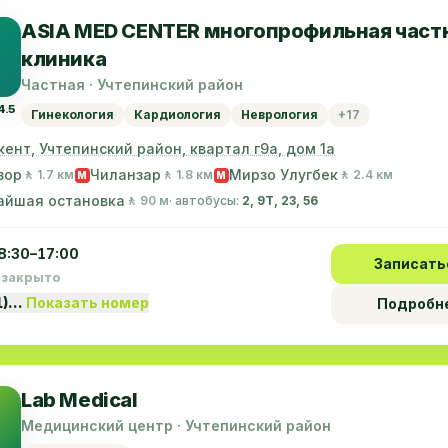
ASIA MED CENTER многопрофильная част
клиника
Частная · Учтепинский район
4.5
Гинекология
Кардиология
Неврология
+17
кент, Учтепинский район, квартал г9а, дом 1а
зор
Чиланзар
Мирзо Улугбек
🚶 1.7 км
🚶 1.8 км
🚶 2.4 км
M
M
айшая остановка
🚶 90 м
· автобусы:
2, 9Т, 23, 56
8:30–17:00
Записать
 закрыто
1)…
Показать номер
Подробн
Lab Medical
Медицинский центр · Учтепинский район