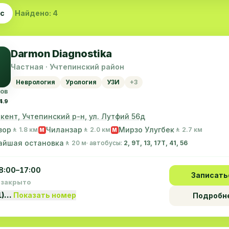
ас
Найдено: 4
Darmon Diagnostika
Частная · Учтепинский район
Неврология
Урология
УЗИ
+3
вов
4.9
г. Ташкент, Учтепинский р-н, ул. Лутфий 56д
зор
Чиланзар
Мирзо Улугбек
🚶 1.8 км
🚶 2.0 км
🚶 2.7 км
M
M
айшая остановка
🚶 20 м
· автобусы:
2, 9Т, 13, 17T, 41, 56
8:00–17:00
Записать
 закрыто
1)…
Показать номер
Подробн