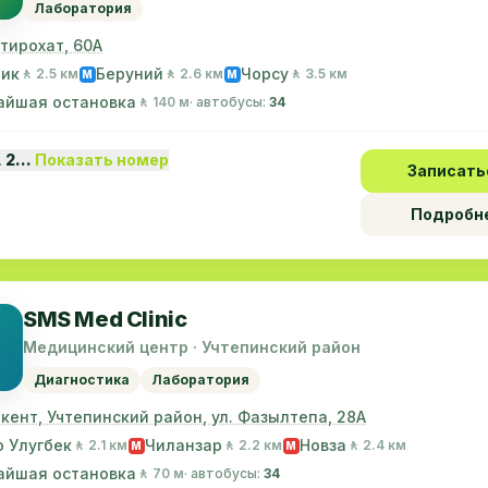
Лаборатория
стирохат, 60А
лик
Беруний
Чорсу
🚶 2.5 км
🚶 2.6 км
🚶 3.5 км
M
M
айшая остановка
🚶 140 м
· автобусы:
34
1 2…
Показать номер
Записать
Подробн
SMS Med Clinic
Медицинский центр · Учтепинский район
Диагностика
Лаборатория
шкент, Учтепинский район, ул. Фазылтепа, 28А
 Улугбек
Чиланзар
Новза
🚶 2.1 км
🚶 2.2 км
🚶 2.4 км
M
M
айшая остановка
🚶 70 м
· автобусы:
34