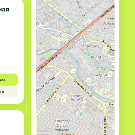
ная
ся
ее