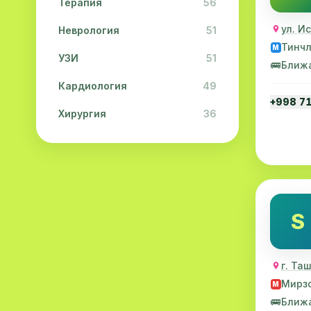
Терапия
56
ул. И
Неврология
51
Тинч
M
УЗИ
51
🚌
Ближ
Кардиология
49
+998 7
Хирургия
36
Физиотерапия
31
Косметология
28
Урология
28
S
Офтальмология
26
Дерматология
23
г. Та
Эндокринология
21
Мирзо
M
🚌
Ближ
Невропатология
21