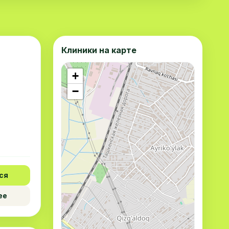
Клиники на карте
+
−
ся
ее