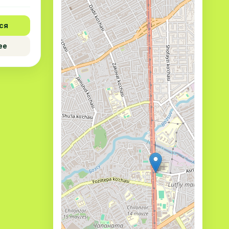
ся
ее