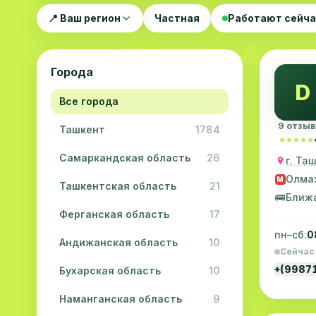
📍 Ваш регион
Частная
Работают сейч
Города
D
Все города
9 отзы
Ташкент
1784
★★★★★
★★★★★
Самаркандская область
26
Олма
M
Ташкентская область
21
🚌
Ближ
Ферганская область
17
пн–сб:
0
Андижанская область
10
Сейчас
+(9987
Бухарская область
10
Наманганская область
9