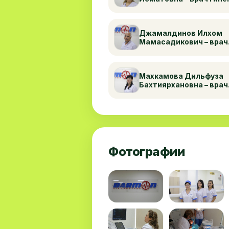
и специалист УЗД+До
высшей категории
Джамалдинов Илхом
Мамасадикович – врач
эндоскопист высшей
категории
Махкамова Дильфуза
Бахтиярхановна – врач
кардиолог терапевт
высшей категории
Фотографии