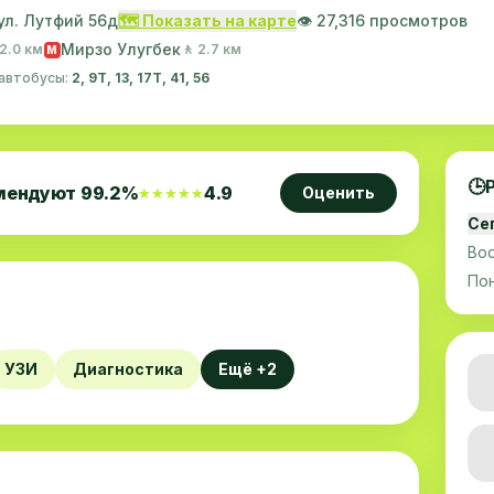
 ул. Лутфий 56д
🗺️ Показать на карте
👁️ 27,316 просмотров
Мирзо Улугбек
 2.0 км
🚶 2.7 км
M
 автобусы:
2, 9Т, 13, 17T, 41, 56
🕒
мендуют
99.2
%
4.9
Оценить
★★★★★
★★★★★
Се
Во
По
УЗИ
Диагностика
Ещё +2