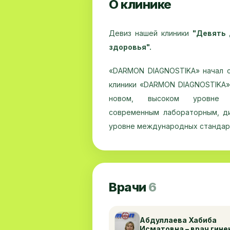
О клинике
Девиз нашей клиники
"Девять 
здоровья".
«DARMON DIAGNOSTIKA» начал с
клиники «DARMON DIAGNOSTIKA»-
новом, высоком уровне вы
современным лабораторным, д
уровне международных стандар
«DARMON DIAGNOSTIKA»-это с
медицинский центр. Отличител
повышенной точности и эфф
Врачи
6
квалифицированный персонал, о
создание наиболее благоприятн
Абдуллаева Хабиба
Исматовна – врач гине