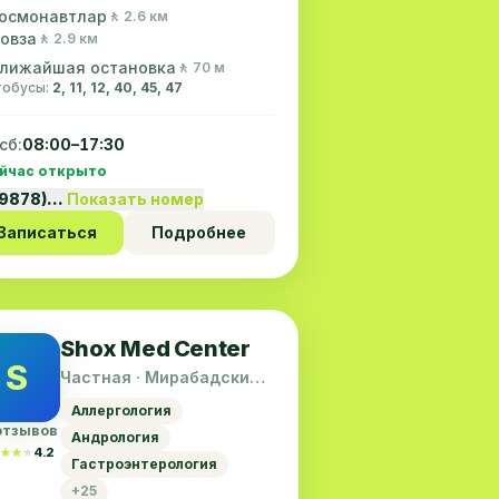
осмонавтлар
🚶 2.6 км
овза
🚶 2.9 км
лижайшая остановка
🚶 70 м
втобусы:
2, 11, 12, 40, 45, 47
сб:
08:00–17:30
йчас открыто
99878)…
Показать номер
Записаться
Подробнее
Shox Med Center
S
Частная · Мирабадский
район
Аллергология
отзывов
Андрология
★★★
★★★
4.2
Гастроэнтерология
+25