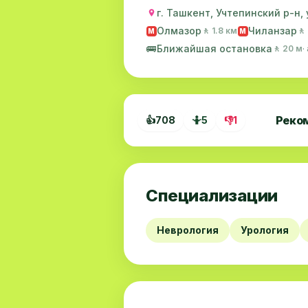
г. Ташкент, Учтепинский р-н,
Олмазор
Чиланзар
🚶 1.8 км
🚶
M
M
🚌
Ближайшая остановка
🚶 20 м
·
Реко
👍
708
🤷
5
👎
1
Специализации
Неврология
Урология