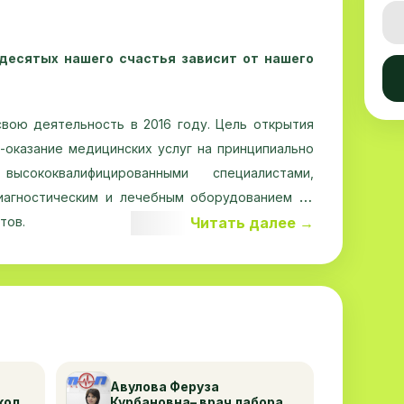
десятых нашего счастья зависит от нашего
вою деятельность в 2016 году. Цель открытия
оказание медицинских услуг на принципиально
сококвалифицированными специалистами,
иагностическим и лечебным оборудованием на
Читать далее →
тов.
овременный, уникальный, многопрофильный
ьной чертой является новейшее оборудование
ективности, высочайшее качество услуг,
собое индивидуальное отношение к пациентам и
ой и комфортной обстановки для оздоровления.
Авулова Феруза
колог
Курбановна– врач лаборант