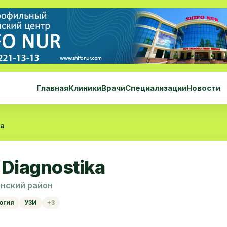
Главная
Клиники
Врачи
Специализации
Новости
ka
Diagnostika
инский район
огия
УЗИ
+3