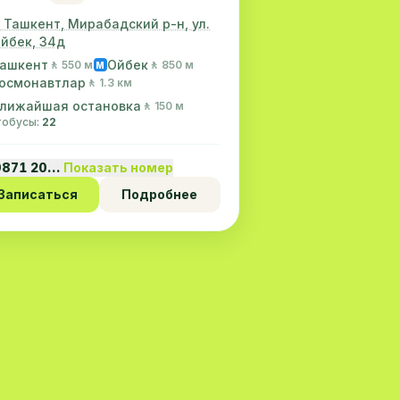
. Ташкент, Мирабадский р-н, ул.
йбек, 34д
ашкент
Ойбек
🚶 550 м
🚶 850 м
M
осмонавтлар
🚶 1.3 км
лижайшая остановка
🚶 150 м
втобусы:
22
9871 20…
Показать номер
Записаться
Подробнее