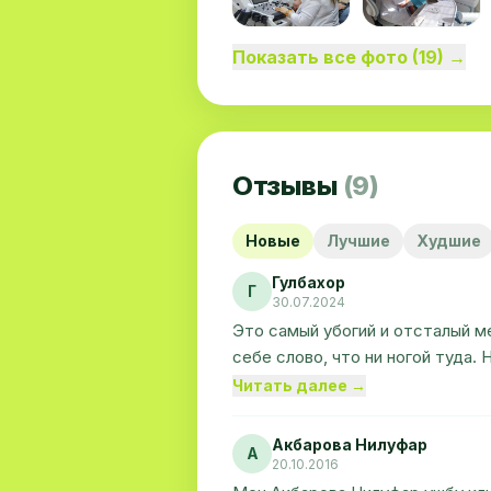
Показать все фото (19) →
Отзывы
(9)
Новые
Лучшие
Худшие
Гулбахор
Г
30.07.2024
Это самый убогий и отсталый м
себе слово, что ни ногой туда. Но , он расположен близко с домом. Для меня
частный медицинский центр эт
Читать далее →
Первый случай был 2020 году по
Для меня это очень долго. Я та
Акбарова Нилуфар
А
Я хожу в частные медицинские 
20.10.2016