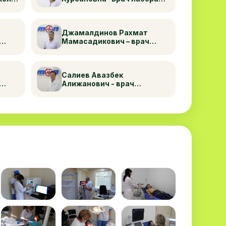
плер
высшей категории
Джамалдинов Рахмат
Мамасадикович – врач
уролог высшей категории
Салиев Авазбек
Алижанович - врач
невролог высшей категории