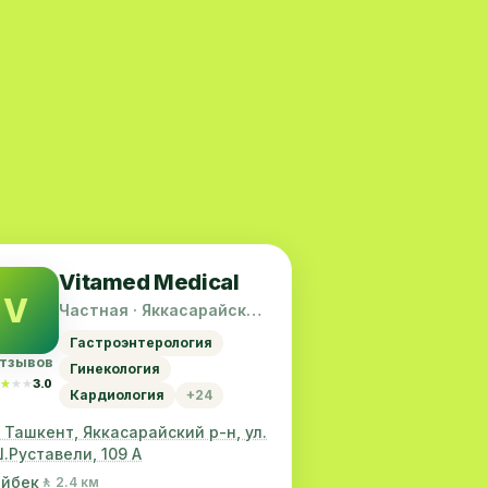
Vitamed Medical
V
Частная · Яккасарайский
район
Гастроэнтерология
отзывов
Гинекология
★★★★
★★★★
3.0
Кардиология
+24
. Ташкент, Яккасарайский р-н, ул.
.Руставели, 109 А
йбек
🚶 2.4 км