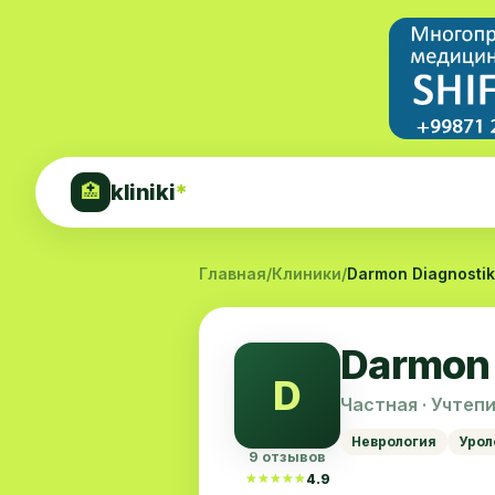
kliniki
*
🏥
Главная
/
Клиники
/
Darmon Diagnosti
Darmon 
D
Частная · Учтеп
Неврология
Урол
9 отзывов
★★★★★
★★★★★
4.9