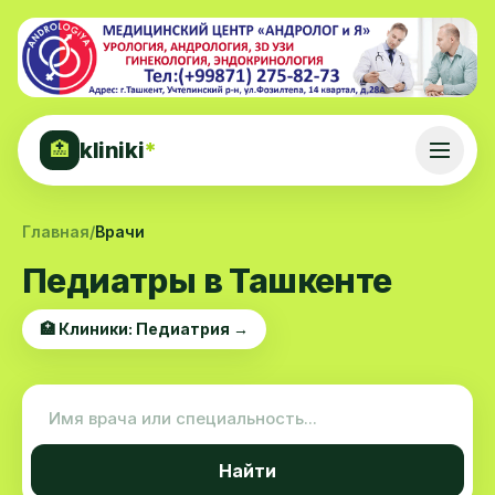
kliniki
*
🏥
Главная
/
Врачи
Педиатры в Ташкенте
🏥 Клиники: Педиатрия →
Найти