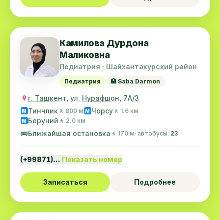
Камилова Дурдона
Маликовна
Педиатрия · Шайхантахурский район
Педиатрия
🏥 Saba Darmon
г. Ташкент, ул. Нурафшон, 7А/3
Тинчлик
Чорсу
🚶 800 м
🚶 1.6 км
M
M
Беруний
🚶 2.0 км
M
🚌
Ближайшая остановка
🚶 170 м
· автобусы:
23
(+99871)…
Показать номер
Записаться
Подробнее