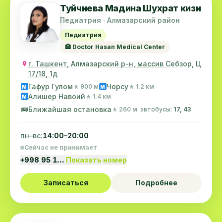
Туйчиева Мадина Шухрат кизи
Педиатрия · Алмазарский район
Педиатрия
🏥 Doctor Hasan Medical Center
г. Ташкент, Алмазарский р-н, массив Себзор, Ц
17/18, 1д
Гафур Гулом
Чорсу
🚶 900 м
🚶 1.2 км
M
M
Алишер Навоий
🚶 1.4 км
M
🚌
Ближайшая остановка
🚶 260 м
· автобусы:
17, 43
пн–вс:
14:00–20:00
Сейчас не принимает
+998 95 1…
Показать номер
Записаться
Подробнее