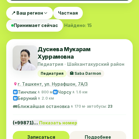
📍 Ваш регион
Частная
Принимает сейчас
Найдено: 15
Дусиева Мукарам
Хуррамовна
Педиатрия · Шайхантахурский район
Педиатрия
🏥 Saba Darmon
г. Ташкент, ул. Нурафшон, 7А/3
Тинчлик
Чорсу
🚶 800 м
🚶 1.6 км
M
M
Беруний
🚶 2.0 км
M
🚌
Ближайшая остановка
🚶 170 м
· автобусы:
23
(+99871)…
Показать номер
Записаться
Подробнее