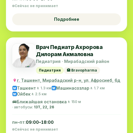
Сейчас не принимает
Подробнее
Врач Педиатр Ахророва
Дилорам Акмаловна
Педиатрия · Мирабадский район
Педиатрия
🏥 Bravopharma
г. Ташкент, Мирабадский р-н, ул. Афросиеб, 6д
Ташкент
Машинасозлар
🚶 1.3 км
🚶 1.7 км
M
M
Ойбек
🚶 2.5 км
M
🚌
Ближайшая остановка
🚶 150 м
· автобусы:
13Т, 22, 26
пн–пт:
09:00–18:00
Сейчас не принимает