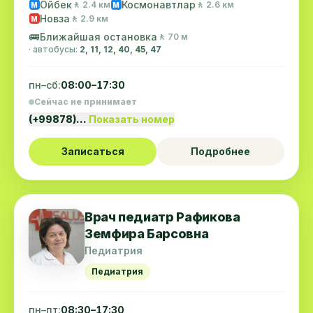
Ойбек
Космонавтлар
🚶 2.4 км
🚶 2.6 км
M
M
Новза
🚶 2.9 км
M
🚌
Ближайшая остановка
🚶 70 м
· автобусы:
2, 11, 12, 40, 45, 47
пн–сб:
08:00–17:30
Сейчас не принимает
(+99878)…
Показать номер
Записаться
Подробнее
Врач педиатр Рафикова
Земфира Барсовна
Педиатрия
Педиатрия
пн–пт:
08:30–17:30