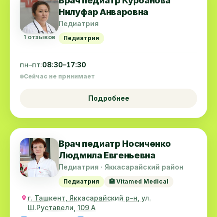
Врач педиатр Курбанова
Нилуфар Анваровна
Педиатрия
1 отзывов
Педиатрия
пн–пт:
08:30–17:30
Сейчас не принимает
Подробнее
Врач педиатр Носиченко
Людмила Евгеньевна
Педиатрия · Яккасарайский район
Педиатрия
🏥 Vitamed Medical
г. Ташкент, Яккасарайский р-н, ул.
Ш.Руставели, 109 А