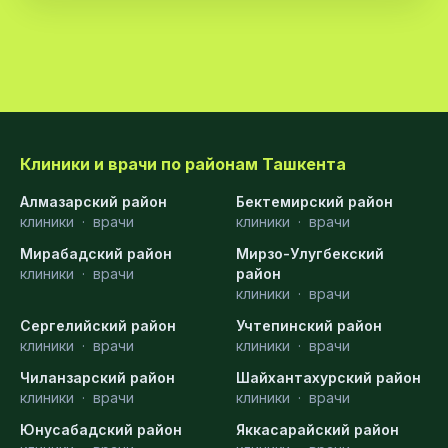
Клиники и врачи по районам Ташкента
Алмазарский район
Бектемирский район
клиники
·
врачи
клиники
·
врачи
Мирабадский район
Мирзо-Улугбекский
клиники
·
врачи
район
клиники
·
врачи
Сергелийский район
Учтепинский район
клиники
·
врачи
клиники
·
врачи
Чиланзарский район
Шайхантахурский район
клиники
·
врачи
клиники
·
врачи
Юнусабадский район
Яккасарайский район