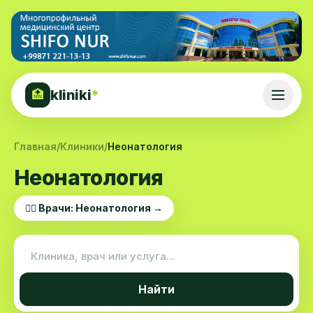
kliniki
*
🏥
Главная
/
Клиники
/
Неонатология
Неонатология
👨‍⚕️ Врачи: Неонатология →
Найти