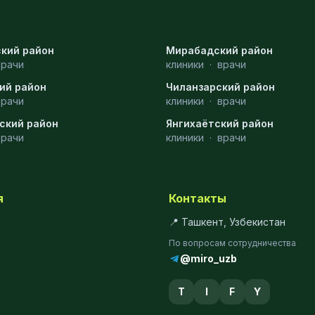
кий район
Мирабадский район
врачи
клиники
·
врачи
ий район
Чиланзарский район
врачи
клиники
·
врачи
ский район
Янгихаётский район
врачи
клиники
·
врачи
я
Контакты
📍 Ташкент, Узбекистан
По вопросам сотрудничества
@miro_uzb
T
I
F
Y