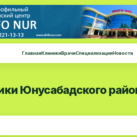
Главная
Клиники
Врачи
Специализации
Новости
ики Юнусабадского райо