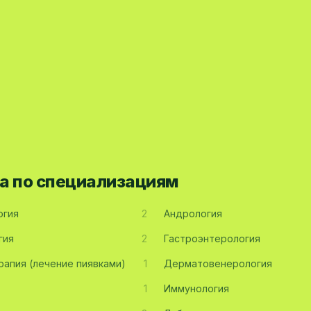
а по специализациям
огия
2
Андрология
гия
2
Гастроэнтерология
рапия (лечение пиявками)
1
Дерматовенерология
1
Иммунология