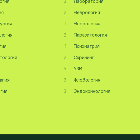
огия
3
Лаборатория
ия
2
Неврология
ургия
1
Нефрология
логия
2
Паразитология
гия
1
Психиатрия
тология
2
Скрининг
5
УЗИ
апия
3
Флебология
гия
3
Эндокринология