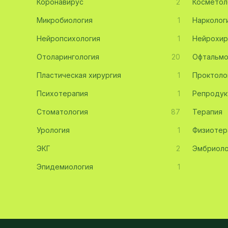
Коронавирус
2
Косметол
Эмбриология
20
Микробиология
1
Нарколог
Нейропсихология
Акушерство
19
1
Нейрохир
Отоларингология
20
Офтальмо
Ортопедия
19
Пластическая хирургия
1
Проктоло
Массаж
18
Психотерапия
1
Репродук
Репродуктология
16
Стоматология
87
Терапия
ЭКГ
16
Урология
1
Физиотер
Гастроэнтерология
13
ЭКГ
2
Эмбриоло
Андрология
12
Эпидемиология
1
Стационар
11
Аллергология
10
Психология
9