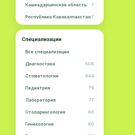
Кашкадарьинская область
7
Республика Каракалпакстан
7
Навоийская область
5
Специализации
Джизакская область
3
Все специализации
Сурхандарьинская область
2
Диагностика
508
Сырдарьинская область
2
Стоматология
444
Хорезмская область
2
Педиатрия
79
Лаборатория
77
Отоларингология
66
Гинекология
60