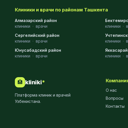
МРТ
9
Клиники и врачи по районам Ташкента
Проктология
8
Алмазарский район
Бектемирс
клиники
·
врачи
клиники
·
Пульмонология
8
Сергелийский район
Учтепинск
клиники
·
врачи
клиники
·
Флебология
8
Юнусабадский район
Яккасарай
Рентгенология
8
клиники
·
врачи
клиники
·
Анестезиология
7
Наркология
7
Компани
kliniki
*
🏥
МСКТ
7
О нас
Платформа клиник и врачей
Вопросы
Иммунология
6
Узбекистана.
Контакты
Онкология
6
Пластическая хирургия
6