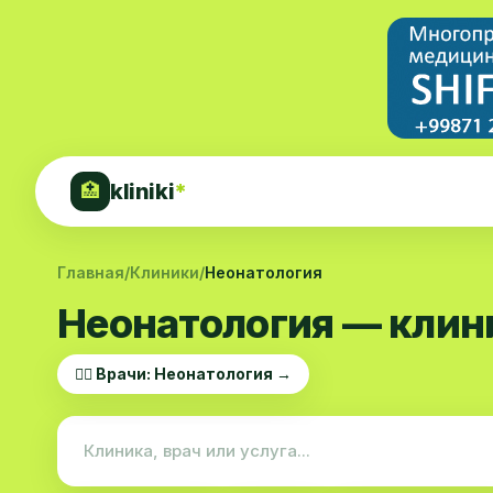
kliniki
*
🏥
Главная
/
Клиники
/
Неонатология
Неонатология — клин
👨‍⚕️ Врачи: Неонатология →