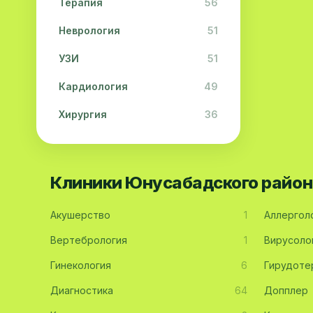
Терапия
56
Неврология
51
УЗИ
51
Кардиология
49
Хирургия
36
Физиотерапия
31
Косметология
28
Клиники Юнусабадского район
Урология
28
Акушерство
1
Аллергол
Офтальмология
26
Вертебрология
1
Вирусоло
Дерматология
23
Гинекология
6
Гирудоте
Эндокринология
21
Диагностика
64
Допплер
Невропатология
21