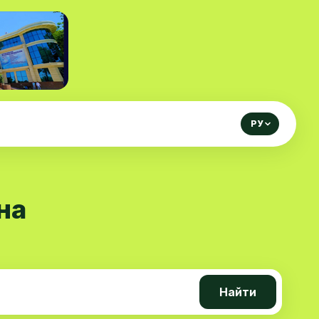
РУ
на
Найти