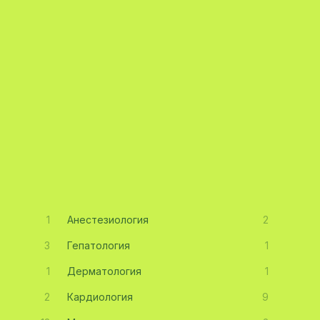
1
Анестезиология
2
3
Гепатология
1
1
Дерматология
1
2
Кардиология
9