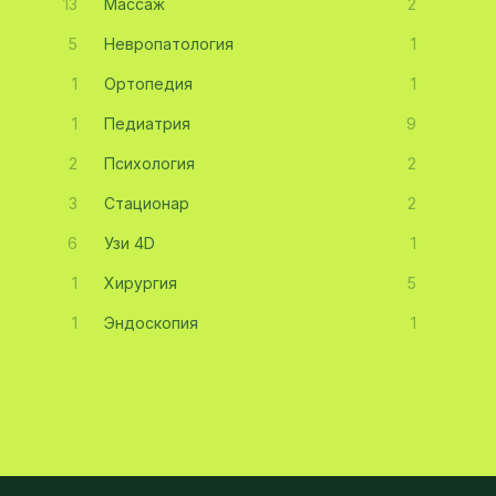
13
Массаж
2
5
Невропатология
1
1
Ортопедия
1
1
Педиатрия
9
2
Психология
2
3
Стационар
2
6
Узи 4D
1
1
Хирургия
5
1
Эндоскопия
1