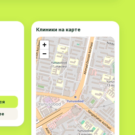
Клиники на карте
+
−
ся
ее