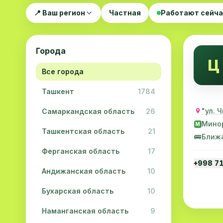
📍 Ваш регион
Частная
Работают сейч
Города
Ц
Все города
Ташкент
1784
"ул. 
Самаркандская область
26
Мино
M
Ташкентская область
21
🚌
Ближ
Ферганская область
17
+998 7
Андижанская область
10
Бухарская область
10
Наманганская область
9