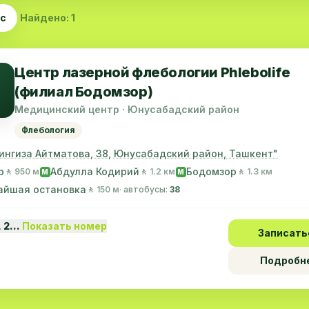
ас
Найдено: 1
Центр лазерной флебологии Phlebolife
(филиал Бодомзор)
Медицинский центр · Юнусабадский район
Флебология
Чингиза Айтматова, 38, Юнусабадский район, Ташкент"
р
Абдулла Кодирий
Бодомзор
🚶 950 м
🚶 1.2 км
🚶 1.3 км
M
M
айшая остановка
🚶 150 м
· автобусы:
38
1 2…
Показать номер
Записать
Подробн