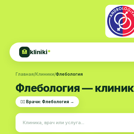
kliniki
*
🏥
Главная
/
Клиники
/
Флебология
Флебология — клиник
👨‍⚕️ Врачи: Флебология →