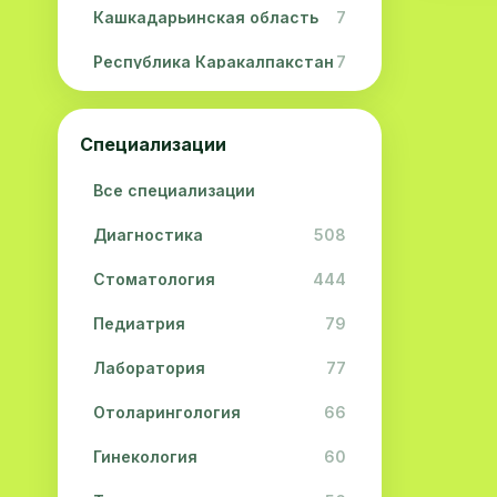
Кашкадарьинская область
7
Республика Каракалпакстан
7
Навоийская область
5
Специализации
Джизакская область
3
Все специализации
Сурхандарьинская область
2
Диагностика
508
Сырдарьинская область
2
Стоматология
444
Хорезмская область
2
Педиатрия
79
Лаборатория
77
Отоларингология
66
Гинекология
60