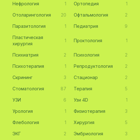
Нефрология
1
Ортопедия
1
Отоларингология
20
Офтальмология
2
Паразитология
1
Педиатрия
9
Пластическая
1
Проктология
1
хирургия
Психиатрия
2
Психология
2
Психотерапия
1
Репродуктология
2
Скрининг
3
Стационар
2
Стоматология
87
Терапия
5
УЗИ
6
Узи 4D
1
Урология
1
Физиотерапия
3
Флебология
1
Хирургия
5
ЭКГ
2
Эмбриология
3