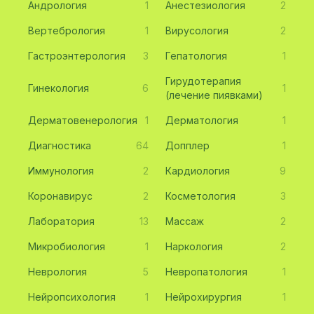
Андрология
1
Анестезиология
2
Вертебрология
1
Вирусология
2
Гастроэнтерология
3
Гепатология
1
Гирудотерапия
Гинекология
6
1
(лечение пиявками)
Дерматовенерология
1
Дерматология
1
Диагностика
64
Допплер
1
Иммунология
2
Кардиология
9
Коронавирус
2
Косметология
3
Лаборатория
13
Массаж
2
Микробиология
1
Наркология
2
Неврология
5
Невропатология
1
Нейропсихология
1
Нейрохирургия
1