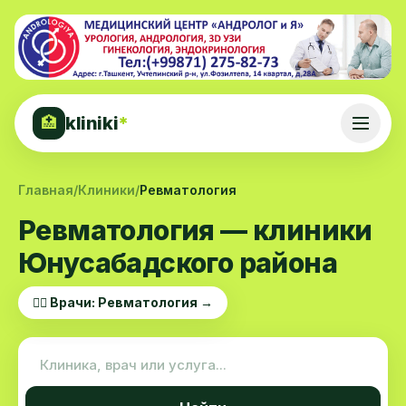
kliniki
*
🏥
Главная
/
Клиники
/
Ревматология
Ревматология — клиники
Юнусабадского района
👨‍⚕️ Врачи: Ревматология →