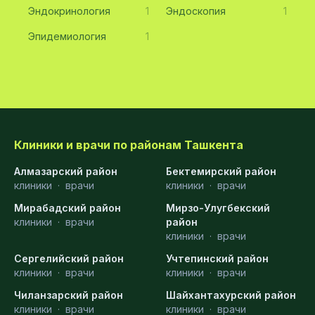
Эндокринология
1
Эндоскопия
1
Эпидемиология
1
Клиники и врачи по районам Ташкента
Алмазарский район
Бектемирский район
клиники
·
врачи
клиники
·
врачи
Мирабадский район
Мирзо-Улугбекский
клиники
·
врачи
район
клиники
·
врачи
Сергелийский район
Учтепинский район
клиники
·
врачи
клиники
·
врачи
Чиланзарский район
Шайхантахурский район
клиники
·
врачи
клиники
·
врачи