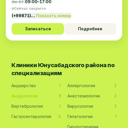
пн–пт:
09:00–17:00
Сейчас закрыто
(+99871)…
Показать номер
Записаться
Подробнее
Клиники Юнусабадского района по
специализациям
Акушерство
1
Аллергология
2
Андрология
1
Анестезиология
2
Вертебрология
1
Вирусология
2
Гастроэнтерология
3
Гепатология
1
Гирудотерапия