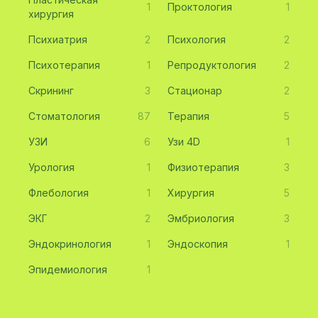
1
Проктология
1
хирургия
Психиатрия
2
Психология
2
Психотерапия
1
Репродуктология
2
Скрининг
3
Стационар
2
Стоматология
87
Терапия
5
УЗИ
6
Узи 4D
1
Урология
1
Физиотерапия
3
Флебология
1
Хирургия
5
ЭКГ
2
Эмбриология
3
Эндокринология
1
Эндоскопия
1
Эпидемиология
1