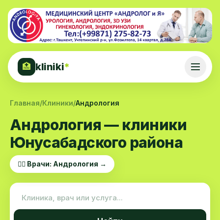
kliniki
*
🏥
Главная
/
Клиники
/
Андрология
Андрология — клиники
Юнусабадского района
👨‍⚕️ Врачи: Андрология →