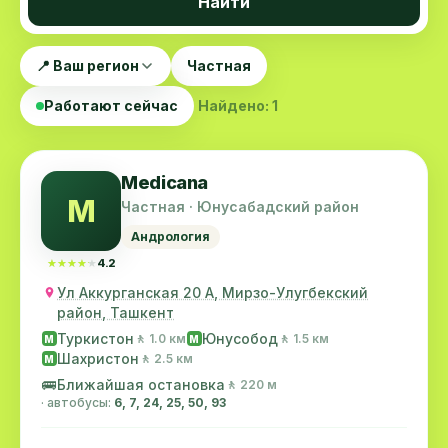
Найти
📍 Ваш регион
Частная
Работают сейчас
Найдено: 1
Medicana
M
Частная · Юнусабадский район
Андрология
★★★★★
★★★★★
4.2
Ул Аккурганская 20 А, Мирзо-Улугбекский
район, Ташкент
Туркистон
Юнусобод
🚶 1.0 км
🚶 1.5 км
M
M
Шахристон
🚶 2.5 км
M
🚌
Ближайшая остановка
🚶 220 м
· автобусы:
6, 7, 24, 25, 50, 93