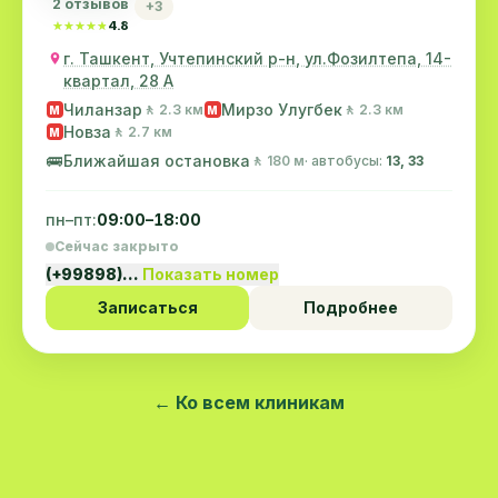
2 отзывов
+3
★★★★★
★★★★★
4.8
г. Ташкент, Учтепинский р-н, ул.Фозилтепа, 14-
квартал, 28 А
Чиланзар
Мирзо Улугбек
🚶 2.3 км
🚶 2.3 км
M
M
Новза
🚶 2.7 км
M
🚌
Ближайшая остановка
🚶 180 м
· автобусы:
13, 33
пн–пт:
09:00–18:00
Сейчас закрыто
(+99898)…
Показать номер
Записаться
Подробнее
← Ко всем клиникам