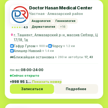
Doctor Hasan Medical Center
Частная · Алмазарский район
Андрология
Гинекология
Дерматология
+16
★★★★★
★★★★★
4.3
г. Ташкент, Алмазарский р-н, массив Себзор, Ц
17/18, 1д
Гафур Гулом
Чорсу
🚶 900 м
🚶 1.2 км
M
M
Алишер Навоий
🚶 1.4 км
M
🚌
Ближайшая остановка
🚶 260 м
· автобусы:
17, 43
пн–вс:
08:00–24:00
Сейчас открыто
+998 95 1…
Показать номер
Записаться
Подробнее