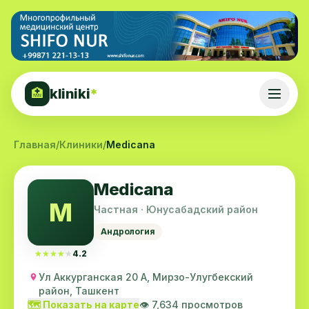
kliniki
*
🏥
Главная
/
Клиники
/
Medicana
Medicana
M
Частная · Юнусабадский район
Андрология
★★★★★
★★★★★
4.2
Ул Аккурганская 20 А, Мирзо-Улугбекский
район, Ташкент
🗺️ Показать на карте
👁️ 7,634 просмотров