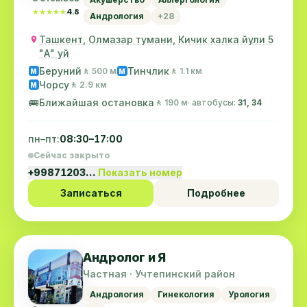
★★★★★
★★★★★
4.8
Андрология
+28
Ташкент, Олмазар тумани, Кичик халка йули 5
"А" уй
Беруний
Тинчлик
🚶 500 м
🚶 1.1 км
M
M
Чорсу
🚶 2.9 км
M
🚌
Ближайшая остановка
🚶 190 м
· автобусы:
31, 34
пн–пт:
08:30–17:00
Сейчас закрыто
+99871203…
Показать номер
Записаться
Подробнее
Андролог и Я
Частная · Учтепинский район
Андрология
Гинекология
Урология