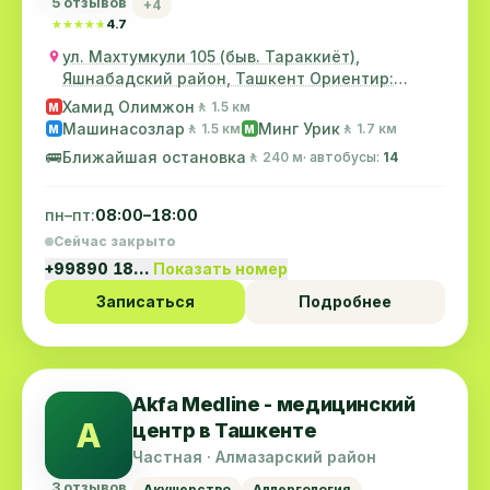
5 отзывов
+4
★★★★★
★★★★★
4.7
ул. Махтумкули 105 (быв. Тараккиёт),
Яшнабадский район, Ташкент Ориентир:
старое ТашМИ
Хамид Олимжон
🚶 1.5 км
M
Машинасозлар
Минг Урик
🚶 1.5 км
🚶 1.7 км
M
M
🚌
Ближайшая остановка
🚶 240 м
· автобусы:
14
пн–пт:
08:00–18:00
Сейчас закрыто
+99890 18…
Показать номер
Записаться
Подробнее
Akfa Medline - медицинский
A
центр в Ташкенте
Частная · Алмазарский район
3 отзывов
Акушерство
Аллергология