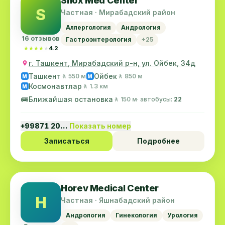
Shox Med Center
S
Частная · Мирабадский район
Аллергология
Андрология
16 отзывов
Гастроэнтерология
+25
★★★★★
★★★★★
4.2
г. Ташкент, Мирабадский р-н, ул. Ойбек, 34д
Ташкент
Ойбек
🚶 550 м
🚶 850 м
M
M
Космонавтлар
🚶 1.3 км
M
🚌
Ближайшая остановка
🚶 150 м
· автобусы:
22
+99871 20…
Показать номер
Записаться
Подробнее
Horev Medical Center
H
Частная · Яшнабадский район
Андрология
Гинекология
Урология