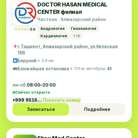
DOCTOR HASAN MEDICAL
CENTER филиал
Частная · Алмазарский район
Андрология
Гинекология
★★★★★
★★★★★
3.9
Кардиология
+16
г.Ташкент, Алмазарский район, ул.Келеская
166
Беруний
🚶 3.6 км
M
🚌
Ближайшая остановка
🚶 170 м
· автобусы:
42
пн–сб:
08:00–20:00
Сейчас открыто
+998 9516…
Показать номер
Записаться
Подробнее