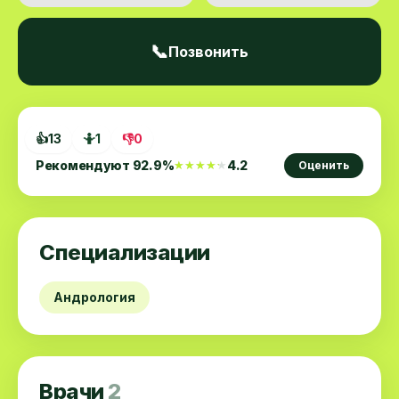
📞
Позвонить
👍
13
🤷
1
👎
0
Рекомендуют
92.9
%
4.2
★★★★★
★★★★★
Оценить
Специализации
Андрология
Врачи
2