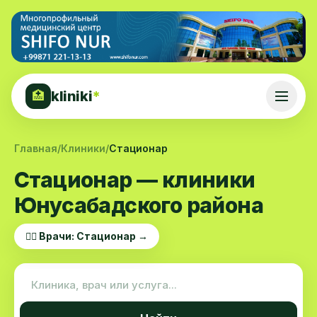
kliniki
*
🏥
Главная
/
Клиники
/
Стационар
Стационар — клиники
Юнусабадского района
👨‍⚕️ Врачи: Стационар →