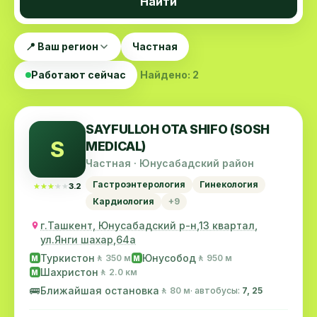
Найти
📍 Ваш регион
Частная
Работают сейчас
Найдено: 2
SAYFULLOH OTA SHIFO (SOSH
S
MEDICAL)
Частная · Юнусабадский район
Гастроэнтерология
Гинекология
★★★★★
★★★★★
3.2
Кардиология
+9
г.Ташкент, Юнусабадский р-н,13 квартал,
ул.Янги шахар,64а
Туркистон
Юнусобод
🚶 350 м
🚶 950 м
M
M
Шахристон
🚶 2.0 км
M
🚌
Ближайшая остановка
🚶 80 м
· автобусы:
7, 25