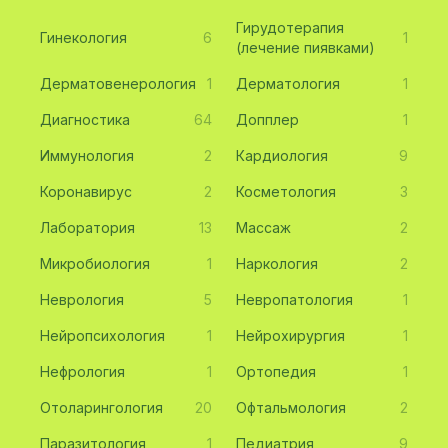
Гирудотерапия
Гинекология
6
1
(лечение пиявками)
Дерматовенерология
1
Дерматология
1
Диагностика
64
Допплер
1
Иммунология
2
Кардиология
9
Коронавирус
2
Косметология
3
Лаборатория
13
Массаж
2
Микробиология
1
Наркология
2
Неврология
5
Невропатология
1
Нейропсихология
1
Нейрохирургия
1
Нефрология
1
Ортопедия
1
Отоларингология
20
Офтальмология
2
Паразитология
1
Педиатрия
9