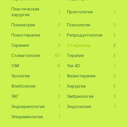
Пластическая
1
Проктология
1
хирургия
Психиатрия
2
Психология
2
Психотерапия
1
Репродуктология
2
Скрининг
3
Стационар
2
Стоматология
87
Терапия
5
УЗИ
6
Узи 4D
1
Урология
1
Физиотерапия
3
Флебология
1
Хирургия
5
ЭКГ
2
Эмбриология
3
Эндокринология
1
Эндоскопия
1
Эпидемиология
1