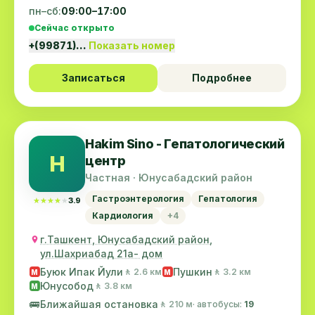
пн–сб:
09:00–17:00
Сейчас открыто
+(99871)…
Показать номер
Записаться
Подробнее
Hakim Sino - Гепатологический
H
центр
Частная · Юнусабадский район
Гастроэнтерология
Гепатология
★★★★★
★★★★★
3.9
Кардиология
+4
г.Ташкент, Юнусабадский район,
ул.Шахриабад 21а- дом
Буюк Ипак Йули
Пушкин
🚶 2.6 км
🚶 3.2 км
M
M
Юнусобод
🚶 3.8 км
M
🚌
Ближайшая остановка
🚶 210 м
· автобусы:
19