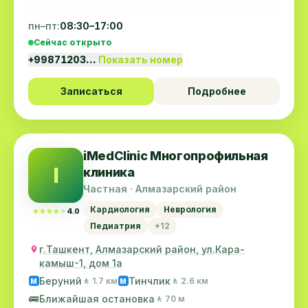
пн–пт:
08:30–17:00
Сейчас открыто
+99871203…
Показать номер
Записаться
Подробнее
iMedClinic Многопрофильная
I
клиника
Частная · Алмазарский район
Кардиология
Неврология
★★★★★
★★★★★
4.0
Педиатрия
+12
г.Ташкент, Алмазарский район, ул.Кара-
камыш-1, дом 1а
Беруний
Тинчлик
🚶 1.7 км
🚶 2.6 км
M
M
🚌
Ближайшая остановка
🚶 70 м