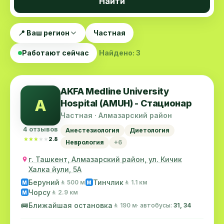
Найти
📍 Ваш регион
Частная
Работают сейчас
Найдено: 3
AKFA Medline University
A
Hospital (AMUH) - Стационар
Частная · Алмазарский район
4 отзывов
Анестезиология
Диетология
★★★★★
★★★★★
2.8
Неврология
+6
г. Ташкент, Алмазарский район, ул. Кичик
Халка йули, 5А
Беруний
Тинчлик
🚶 500 м
🚶 1.1 км
M
M
Чорсу
🚶 2.9 км
M
🚌
Ближайшая остановка
🚶 190 м
· автобусы:
31, 34