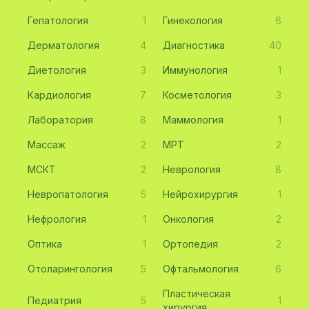
Гепатология
1
Гинекология
6
Дерматология
4
Диагностика
40
Диетология
3
Иммунология
1
Кардиология
7
Косметология
3
Лаборатория
8
Маммология
1
Массаж
2
МРТ
2
МСКТ
2
Неврология
8
Невропатология
5
Нейрохирургия
1
Нефрология
1
Онкология
2
Оптика
1
Ортопедия
2
Отоларингология
5
Офтальмология
6
Пластическая
Педиатрия
5
1
хирургия