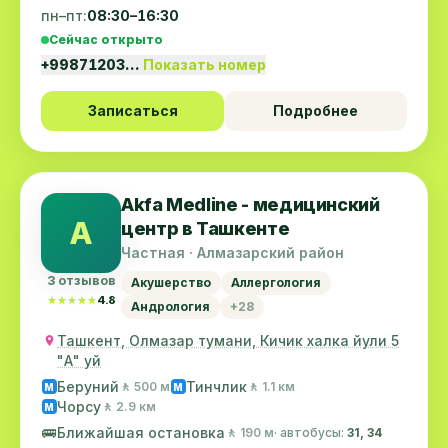
пн–пт:
08:30–16:30
Сейчас открыто
+99871203…
Показать номер
Записаться
Подробнее
Akfa Medline - медицинский
A
центр в Ташкенте
Частная · Алмазарский район
3 отзывов
Акушерство
Аллергология
★★★★★
★★★★★
4.8
Андрология
+28
Ташкент, Олмазар тумани, Кичик халка йули 5
"А" уй
Беруний
Тинчлик
🚶 500 м
🚶 1.1 км
M
M
Чорсу
🚶 2.9 км
M
🚌
Ближайшая остановка
🚶 190 м
· автобусы:
31, 34