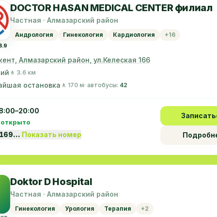
DOCTOR HASAN MEDICAL CENTER филиал
Частная · Алмазарский район
Андрология
Гинекология
Кардиология
+16
3.9
кент, Алмазарский район, ул.Келеская 166
ний
🚶 3.6 км
айшая остановка
🚶 170 м
· автобусы:
42
8:00–20:00
Записать
 открыто
5169…
Показать номер
Подробн
Doktor D Hospital
Частная · Алмазарский район
Гинекология
Урология
Терапия
+2