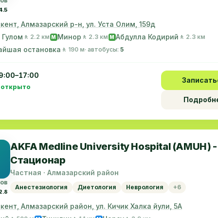
вов
4.5
шкент, Алмазарский р-н, ул. Уста Олим, 159д
 Гулом
Минор
Абдулла Кодирий
🚶 2.2 км
🚶 2.3 км
🚶 2.3 км
M
M
айшая остановка
🚶 190 м
· автобусы:
5
9:00–17:00
Записать
 открыто
Подробн
AKFA Medline University Hospital (AMUH) -
Стационар
Частная · Алмазарский район
вов
Анестезиология
Диетология
Неврология
+6
2.8
шкент, Алмазарский район, ул. Кичик Халка йули, 5А