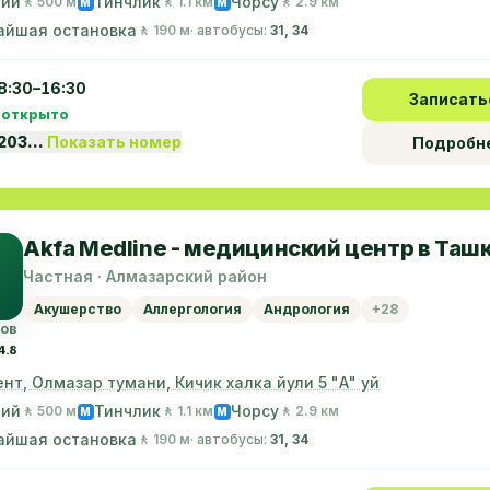
ний
Тинчлик
Чорсу
🚶 500 м
🚶 1.1 км
🚶 2.9 км
M
M
айшая остановка
🚶 190 м
· автобусы:
31, 34
8:30–16:30
Записать
 открыто
1203…
Показать номер
Подробн
Akfa Medline - медицинский центр в Таш
Частная · Алмазарский район
Акушерство
Аллергология
Андрология
+28
вов
4.8
нт, Олмазар тумани, Кичик халка йули 5 "А" уй
ний
Тинчлик
Чорсу
🚶 500 м
🚶 1.1 км
🚶 2.9 км
M
M
айшая остановка
🚶 190 м
· автобусы:
31, 34