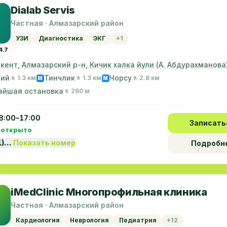
Dialab Servis
Частная · Алмазарский район
УЗИ
Диагностика
ЭКГ
+1
4.7
шкент, Алмазарский р-н, Кичик халка йули (А. Абдурахманова)
ний
Тинчлик
Чорсу
🚶 1.3 км
🚶 1.3 км
🚶 2.8 км
M
M
айшая остановка
🚶 260 м
8:00–17:00
Записать
 открыто
1)…
Показать номер
Подробн
iMedClinic Многопрофильная клиника
Частная · Алмазарский район
Кардиология
Неврология
Педиатрия
+12