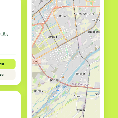
, 6д
ся
ее