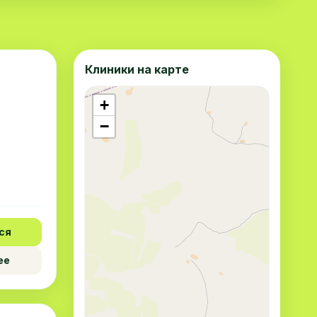
Клиники на карте
+
−
ся
ее