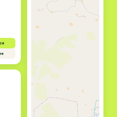
ся
ее