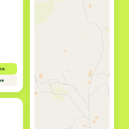
ся
ее