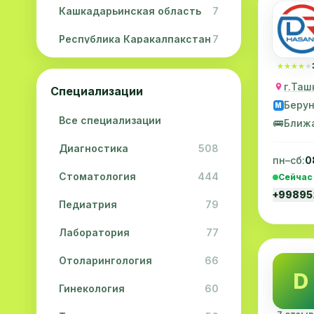
Кашкадарьинская область
7
Республика Каракалпакстан
7
Навоийская область
5
★★★★★
★★★★★
г.Таш
Специализации
Джизакская область
3
Беру
M
Все специализации
Сурхандарьинская область
2
🚌
Ближ
Диагностика
508
Сырдарьинская область
2
пн–сб:
0
Стоматология
444
Сейчас
Хорезмская область
2
+9989
Педиатрия
79
Лаборатория
77
Отоларингология
66
D
Гинекология
60