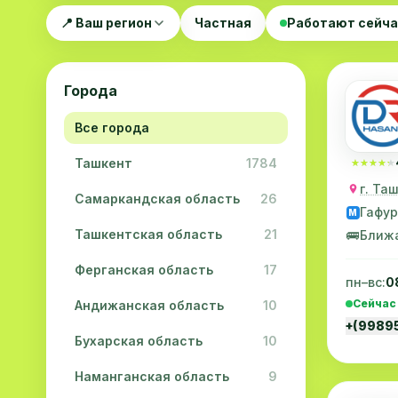
📍 Ваш регион
Частная
Работают сейч
Города
Все города
Ташкент
1784
★★★★★
★★★★★
г. Та
Самаркандская область
26
Гафур
M
Ташкентская область
21
🚌
Ближ
Ферганская область
17
пн–вс:
0
Сейчас
Андижанская область
10
+(9989
Бухарская область
10
Наманганская область
9