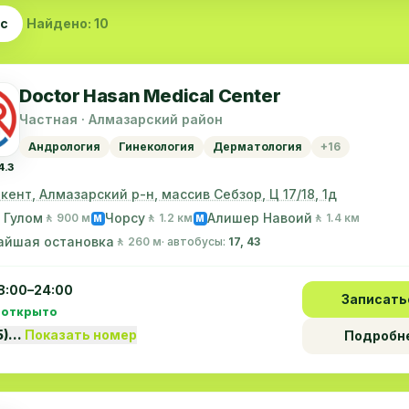
ас
Найдено: 10
Doctor Hasan Medical Center
Частная · Алмазарский район
Андрология
Гинекология
Дерматология
+16
4.3
шкент, Алмазарский р-н, массив Себзор, Ц 17/18, 1д
 Гулом
Чорсу
Алишер Навоий
🚶 900 м
🚶 1.2 км
🚶 1.4 км
M
M
айшая остановка
🚶 260 м
· автобусы:
17, 43
8:00–24:00
Записать
 открыто
5)…
Показать номер
Подробн