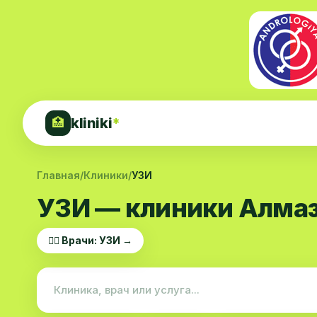
kliniki
*
🏥
Главная
/
Клиники
/
УЗИ
УЗИ — клиники Алмаз
👨‍⚕️ Врачи: УЗИ →