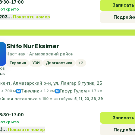
8:30–17:00
Записать
 открыто
1203…
Показать номер
Подробн
Shifo Nur Eksimer
Частная · Алмазарский район
Терапия
УЗИ
Диагностика
+2
вов
4.5
шкент, Алмазарский р-н, ул. Лангар 9 тупик, 2Б
у
Тинчлик
Гафур Гулом
🚶 700 м
🚶 1.2 км
🚶 1.7 км
M
M
айшая остановка
🚶 180 м
· автобусы:
5, 11, 23, 28, 29
8:30–17:00
Записать
 открыто
1)…
Показать номер
Подробн