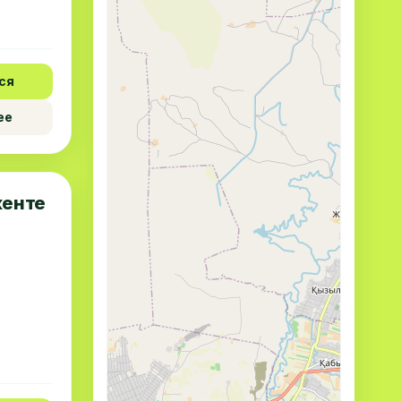
ся
ее
кенте