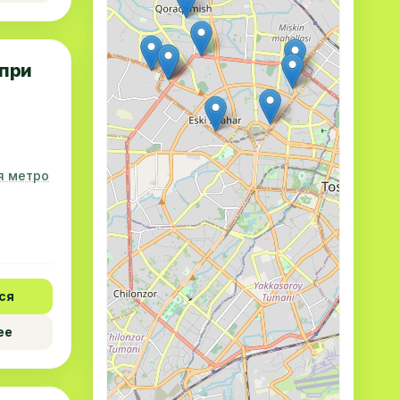
 при
ия метро
ся
ее