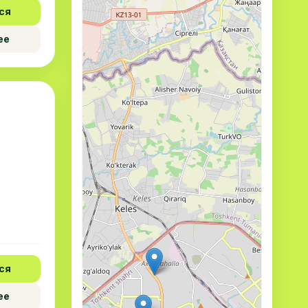
ся
ее
ся
ее