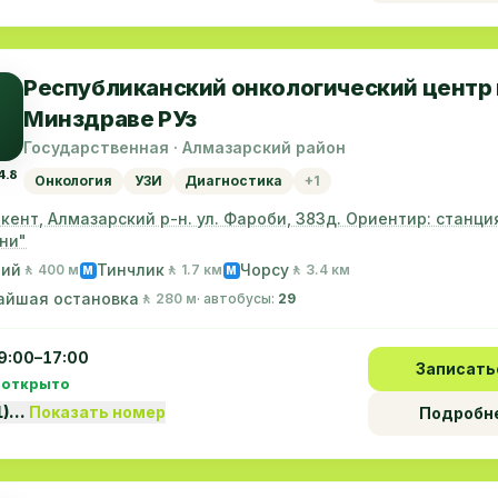
Республиканский онкологический центр
Минздраве РУз
Государственная · Алмазарский район
4.8
Онкология
УЗИ
Диагностика
+1
шкент, Алмазарский р-н. ул. Фароби, 383д. Ориентир: станц
ни"
ний
Тинчлик
Чорсу
🚶 400 м
🚶 1.7 км
🚶 3.4 км
M
M
айшая остановка
🚶 280 м
· автобусы:
29
9:00–17:00
Записать
 открыто
1)…
Показать номер
Подробн