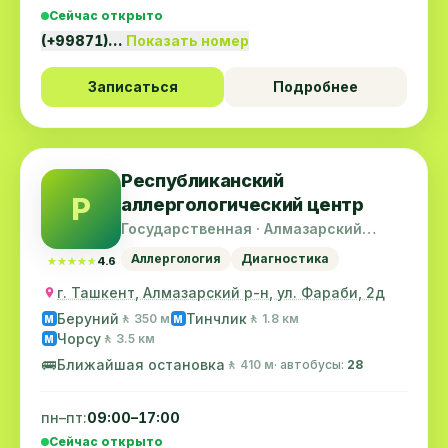
Сейчас открыто
(+99871)…
Показать номер
Записаться
Подробнее
Республиканский
Р
аллергологический центр
Государственная · Алмазарский
район
Аллергология
Диагностика
★★★★★
★★★★★
4.6
г. Ташкент, Алмазарский р-н, ул. Фараби, 2д
Беруний
Тинчлик
🚶 350 м
🚶 1.8 км
M
M
Чорсу
🚶 3.5 км
M
🚌
Ближайшая остановка
🚶 410 м
· автобусы:
28
пн–пт:
09:00–17:00
Сейчас открыто