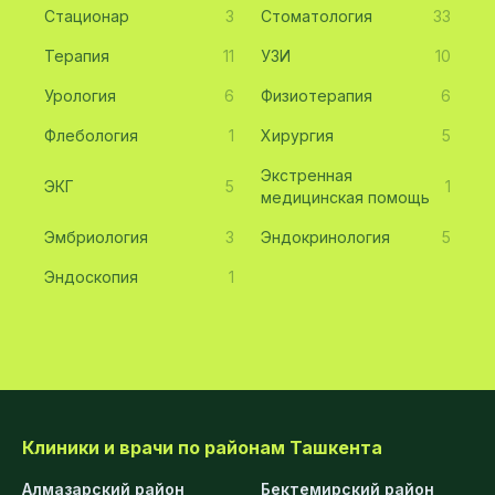
Стационар
3
Стоматология
33
Терапия
11
УЗИ
10
Урология
6
Физиотерапия
6
Флебология
1
Хирургия
5
Экстренная
ЭКГ
5
1
медицинская помощь
Эмбриология
3
Эндокринология
5
Эндоскопия
1
Клиники и врачи по районам Ташкента
Алмазарский район
Бектемирский район