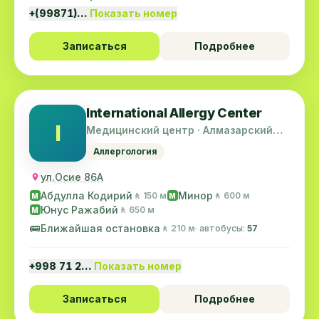
+(99871)…
Показать номер
Записаться
Подробнее
International Allergy Center
I
Медицинский центр · Алмазарский
район
Аллергология
ул.Осие 86А
Абдулла Кодирий
Минор
🚶 150 м
🚶 600 м
M
M
Юнус Ражабий
🚶 650 м
M
🚌
Ближайшая остановка
🚶 210 м
· автобусы:
57
+998 71 2…
Показать номер
Записаться
Подробнее