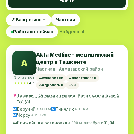
Найти
📍 Ваш регион
Частная
Работают сейчас
Найдено: 4
Akfa Medline - медицинский
A
центр в Ташкенте
Частная · Алмазарский район
3 отзывов
Акушерство
Аллергология
★★★★★
★★★★★
4.8
Андрология
+28
Ташкент, Олмазар тумани, Кичик халка йули 5
"А" уй
Беруний
Тинчлик
🚶 500 м
🚶 1.1 км
M
M
Чорсу
🚶 2.9 км
M
🚌
Ближайшая остановка
🚶 190 м
· автобусы:
31, 34