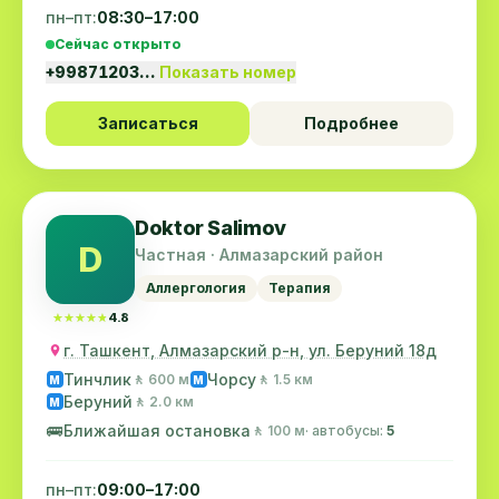
пн–пт:
08:30–17:00
Сейчас открыто
+99871203…
Показать номер
Записаться
Подробнее
Doktor Salimov
D
Частная · Алмазарский район
Аллергология
Терапия
★★★★★
★★★★★
4.8
г. Ташкент, Алмазарский р-н, ул. Беруний 18д
Тинчлик
Чорсу
🚶 600 м
🚶 1.5 км
M
M
Беруний
🚶 2.0 км
M
🚌
Ближайшая остановка
🚶 100 м
· автобусы:
5
пн–пт:
09:00–17:00