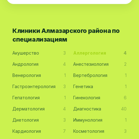
Клиники Алмазарского района по
специализациям
Акушерство
3
Аллергология
4
Андрология
4
Анестезиология
2
Венерология
1
Вертебрология
1
Гастроэнтерология
3
Генетика
1
Гепатология
1
Гинекология
6
Дерматология
4
Диагностика
40
Диетология
3
Иммунология
1
Кардиология
7
Косметология
3