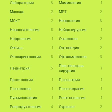
Лаборатория
8
Маммология
1
Массаж
2
МРТ
2
МСКТ
2
Неврология
8
Невропатология
5
Нейрохирургия
1
Нефрология
1
Онкология
2
Оптика
1
Ортопедия
2
Отоларингология
5
Офтальмология
6
Пластическая
Педиатрия
5
1
хирургия
Проктология
1
Психиатрия
1
Психология
1
Психотерапия
1
Пульмонология
1
Рентгенология
1
Репродуктология
4
Скрининг
2