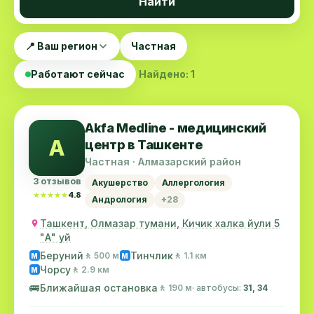
Найти
📍 Ваш регион
Частная
Работают сейчас
Найдено: 1
Akfa Medline - медицинский
A
центр в Ташкенте
Частная · Алмазарский район
3 отзывов
Акушерство
Аллергология
★★★★★
★★★★★
4.8
Андрология
+28
Ташкент, Олмазар тумани, Кичик халка йули 5
"А" уй
Беруний
Тинчлик
🚶 500 м
🚶 1.1 км
M
M
Чорсу
🚶 2.9 км
M
🚌
Ближайшая остановка
🚶 190 м
· автобусы:
31, 34