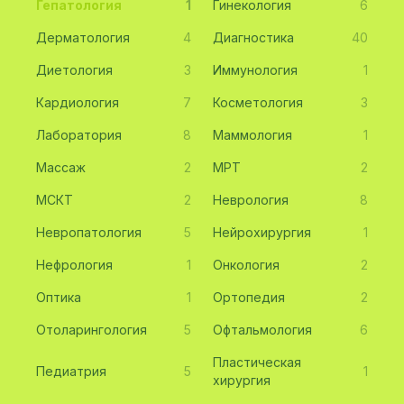
Гепатология
1
Гинекология
6
Дерматология
4
Диагностика
40
Диетология
3
Иммунология
1
Кардиология
7
Косметология
3
Лаборатория
8
Маммология
1
Массаж
2
МРТ
2
МСКТ
2
Неврология
8
Невропатология
5
Нейрохирургия
1
Нефрология
1
Онкология
2
Оптика
1
Ортопедия
2
Отоларингология
5
Офтальмология
6
Пластическая
Педиатрия
5
1
хирургия