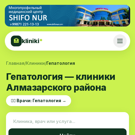
kliniki
*
🏥
Главная
/
Клиники
/
Гепатология
Гепатология — клиники
Алмазарского района
👨‍⚕️ Врачи: Гепатология →