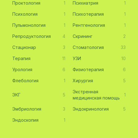
Проктология
1
Психиатрия
1
Психология
1
Психотерапия
1
Пульмонология
1
Рентгенология
1
Репродуктология
4
Скрининг
2
Стационар
3
Стоматология
33
Терапия
11
УЗИ
10
Урология
6
Физиотерапия
6
Флебология
1
Хирургия
5
Экстренная
ЭКГ
5
1
медицинская помощь
Эмбриология
3
Эндокринология
5
Эндоскопия
1