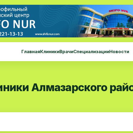
Главная
Клиники
Врачи
Специализации
Новости
иники Алмазарского рай