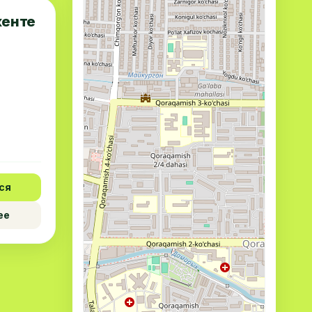
кенте
ся
ее