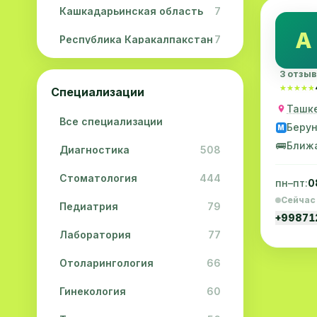
Кашкадарьинская область
7
A
Республика Каракалпакстан
7
Навоийская область
5
3 отзы
★★★★★
★★★★★
Специализации
Джизакская область
3
Ташке
Все специализации
Сурхандарьинская область
2
Беру
M
🚌
Ближ
Диагностика
508
Сырдарьинская область
2
Стоматология
444
Хорезмская область
2
пн–пт:
0
Сейчас
Педиатрия
79
+9987
Лаборатория
77
Отоларингология
66
Гинекология
60