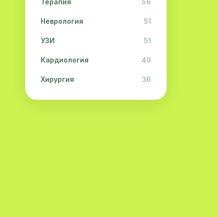
Терапия
56
Неврология
51
УЗИ
51
Кардиология
49
Хирургия
36
Физиотерапия
31
Косметология
28
Урология
28
Офтальмология
26
Дерматология
23
Эндокринология
21
Невропатология
21