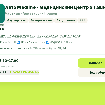
Akfa Medline - медицинский центр в Таш
Частная · Алмазарский район
Акушерство
Аллергология
Андрология
+28
вов
4.8
нт, Олмазар тумани, Кичик халка йули 5 "А" уй
ний
Тинчлик
Чорсу
🚶 500 м
🚶 1.1 км
🚶 2.9 км
M
M
айшая остановка
🚶 190 м
· автобусы:
31, 34
8:30–17:00
Записать
 закрыто
1203…
Показать номер
Подробн