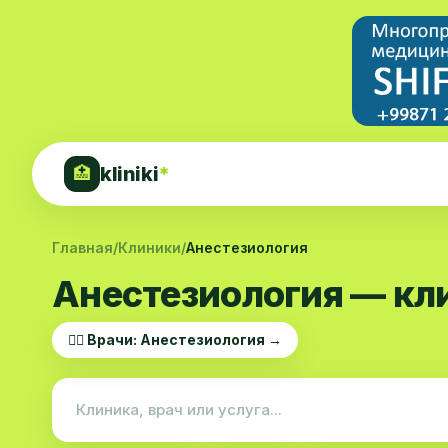
kliniki
*
🏥
Главная
/
Клиники
/
Анестезиология
Анестезиология — кл
👨‍⚕️ Врачи: Анестезиология →