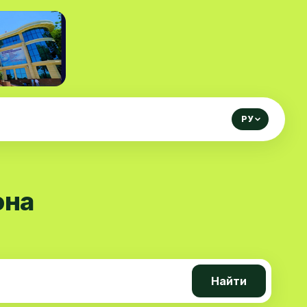
РУ
она
Найти