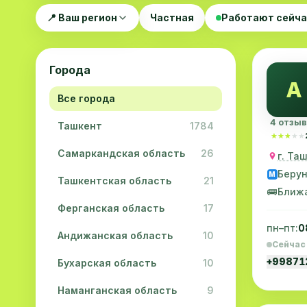
📍 Ваш регион
Частная
Работают сейч
Города
A
Все города
4 отзы
Ташкент
1784
★★★★★
★★★★★
Самаркандская область
26
г. Та
Беру
M
Ташкентская область
21
🚌
Ближ
Ферганская область
17
пн–пт:
0
Андижанская область
10
Сейчас
+9987
Бухарская область
10
Наманганская область
9