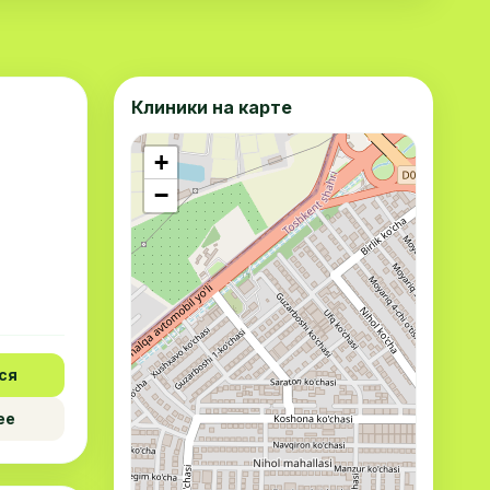
Клиники на карте
+
−
ся
ее