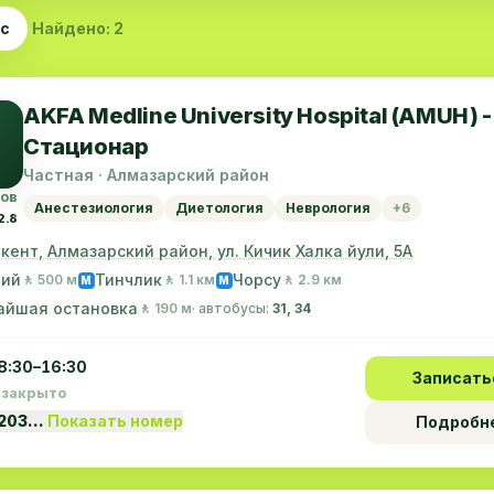
ас
Найдено: 2
AKFA Medline University Hospital (AMUH) -
Стационар
Частная · Алмазарский район
вов
Анестезиология
Диетология
Неврология
+6
2.8
шкент, Алмазарский район, ул. Кичик Халка йули, 5А
ний
Тинчлик
Чорсу
🚶 500 м
🚶 1.1 км
🚶 2.9 км
M
M
айшая остановка
🚶 190 м
· автобусы:
31, 34
8:30–16:30
Записать
 закрыто
1203…
Показать номер
Подробн