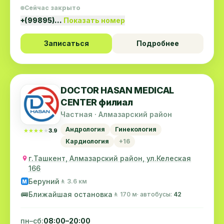
Сейчас закрыто
+(99895)…
Показать номер
Записаться
Подробнее
DOCTOR HASAN MEDICAL
CENTER филиал
Частная · Алмазарский район
Андрология
Гинекология
★★★★★
★★★★★
3.9
Кардиология
+16
г.Ташкент, Алмазарский район, ул.Келеская
166
Беруний
🚶 3.6 км
M
🚌
Ближайшая остановка
🚶 170 м
· автобусы:
42
пн–сб:
08:00–20:00