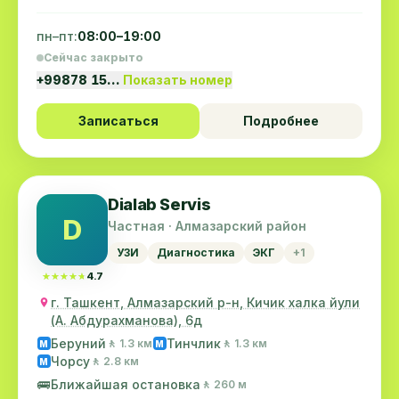
пн–пт:
08:00–19:00
Сейчас закрыто
+99878 15…
Показать номер
Записаться
Подробнее
Dialab Servis
D
Частная · Алмазарский район
УЗИ
Диагностика
ЭКГ
+1
★★★★★
★★★★★
4.7
г. Ташкент, Алмазарский р-н, Кичик халка йули
(А. Абдурахманова), 6д
Беруний
Тинчлик
🚶 1.3 км
🚶 1.3 км
M
M
Чорсу
🚶 2.8 км
M
🚌
Ближайшая остановка
🚶 260 м