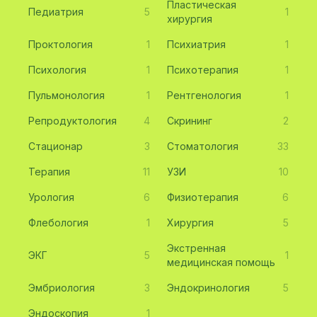
Пластическая
Педиатрия
5
1
хирургия
Проктология
1
Психиатрия
1
Психология
1
Психотерапия
1
Пульмонология
1
Рентгенология
1
Репродуктология
4
Скрининг
2
Стационар
3
Стоматология
33
Терапия
11
УЗИ
10
Урология
6
Физиотерапия
6
Флебология
1
Хирургия
5
Экстренная
ЭКГ
5
1
медицинская помощь
Эмбриология
3
Эндокринология
5
Эндоскопия
1