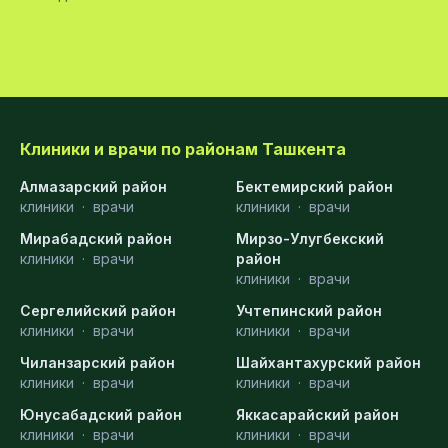
Клиники и врачи по районам Ташкента
Алмазарский район
Бектемирский район
клиники
·
врачи
клиники
·
врачи
Мирабадский район
Мирзо-Улугбекский
клиники
·
врачи
район
клиники
·
врачи
Сергелийский район
Учтепинский район
клиники
·
врачи
клиники
·
врачи
Чиланзарский район
Шайхантахурский район
клиники
·
врачи
клиники
·
врачи
Юнусабадский район
Яккасарайский район
клиники
·
врачи
клиники
·
врачи