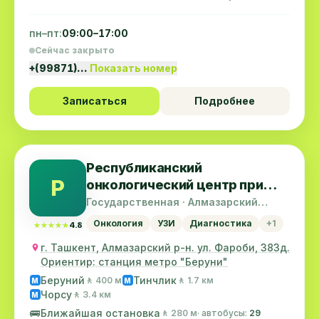
пн–пт:
09:00–17:00
Сейчас закрыто
+(99871)…
Показать номер
Записаться
Подробнее
Республиканский
Р
онкологический центр при
Минздраве РУз
Государственная · Алмазарский
район
Онкология
УЗИ
Диагностика
+1
★★★★★
★★★★★
4.8
г. Ташкент, Алмазарский р-н. ул. Фароби, 383д.
Ориентир: станция метро "Беруни"
Беруний
Тинчлик
🚶 400 м
🚶 1.7 км
M
M
Чорсу
🚶 3.4 км
M
🚌
Ближайшая остановка
🚶 280 м
· автобусы:
29