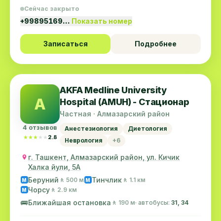
Сейчас закрыто
+99895169…
Показать номер
Записаться
Подробнее
AKFA Medline University
A
Hospital (AMUH) - Стационар
Частная · Алмазарский район
4 отзывов
Анестезиология
Диетология
★★★★★
★★★★★
2.8
Неврология
+6
г. Ташкент, Алмазарский район, ул. Кичик
Халка йули, 5А
Беруний
Тинчлик
🚶 500 м
🚶 1.1 км
M
M
Чорсу
🚶 2.9 км
M
🚌
Ближайшая остановка
🚶 190 м
· автобусы:
31, 34