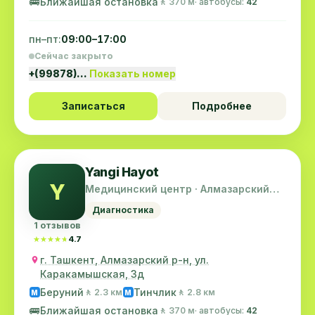
🚌
Ближайшая остановка
🚶 370 м
· автобусы:
42
пн–пт:
09:00–17:00
Сейчас закрыто
+(99878)…
Показать номер
Записаться
Подробнее
Yangi Hayot
Y
Медицинский центр · Алмазарский
район
Диагностика
1 отзывов
★★★★★
★★★★★
4.7
г. Ташкент, Алмазарский р-н, ул.
Каракамышская, 3д
Беруний
Тинчлик
🚶 2.3 км
🚶 2.8 км
M
M
🚌
Ближайшая остановка
🚶 370 м
· автобусы:
42