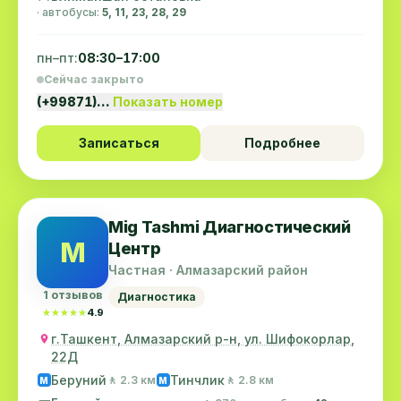
· автобусы:
5, 11, 23, 28, 29
пн–пт:
08:30–17:00
Сейчас закрыто
(+99871)…
Показать номер
Записаться
Подробнее
Mig Tashmi Диагностический
M
Центр
Частная · Алмазарский район
1 отзывов
Диагностика
★★★★★
★★★★★
4.9
г.Ташкент, Алмазарский р-н, ул. Шифокорлар,
22Д
Беруний
Тинчлик
🚶 2.3 км
🚶 2.8 км
M
M