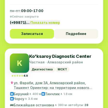
пн–пт:
09:00–17:00
Сейчас закрыто
(+99871)…
Показать номер
Записаться
Подробнее
Ko'ksaroy Diagnostic Center
K
Частная · Алмазарский район
Диагностика
МСКТ
★★★★★
★★★★★
4.9
ул. Фараби, дом 3А, Алмазарский район,
Ташкент Ориентир: на территории нового
ТашМИ
Беруний
Тинчлик
🚶 400 м
🚶 1.8 км
M
M
Чорсу
🚶 3.6 км
M
🚌
Ближайшая остановка
🚶 380 м
· автобусы:
28