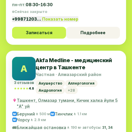
пн–пт:
08:30–16:30
Сейчас закрыто
+99871203…
Показать номер
Записаться
Подробнее
Akfa Medline - медицинский
A
центр в Ташкенте
Частная · Алмазарский район
3 отзывов
Акушерство
Аллергология
★★★★★
★★★★★
4.8
Андрология
+28
Ташкент, Олмазар тумани, Кичик халка йули 5
"А" уй
Беруний
Тинчлик
🚶 500 м
🚶 1.1 км
M
M
Чорсу
🚶 2.9 км
M
🚌
Ближайшая остановка
🚶 190 м
· автобусы:
31, 34