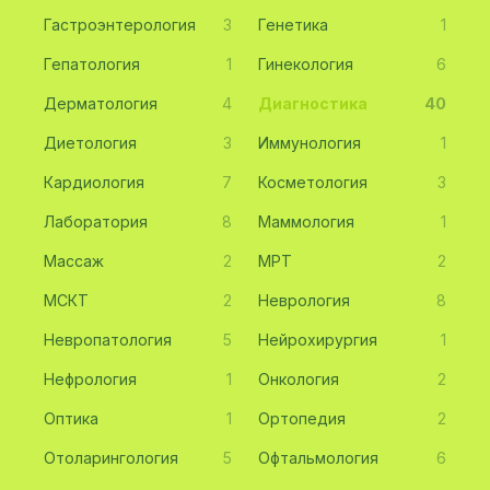
Гастроэнтерология
3
Генетика
1
Гепатология
1
Гинекология
6
Дерматология
4
Диагностика
40
Диетология
3
Иммунология
1
Кардиология
7
Косметология
3
Лаборатория
8
Маммология
1
Массаж
2
МРТ
2
МСКТ
2
Неврология
8
Невропатология
5
Нейрохирургия
1
Нефрология
1
Онкология
2
Оптика
1
Ортопедия
2
Отоларингология
5
Офтальмология
6