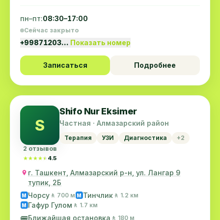
пн–пт:
08:30–17:00
Сейчас закрыто
+99871203…
Показать номер
Записаться
Подробнее
Shifo Nur Eksimer
S
Частная · Алмазарский район
Терапия
УЗИ
Диагностика
+2
2 отзывов
★★★★★
★★★★★
4.5
г. Ташкент, Алмазарский р-н, ул. Лангар 9
тупик, 2Б
Чорсу
Тинчлик
🚶 700 м
🚶 1.2 км
M
M
Гафур Гулом
🚶 1.7 км
M
🚌
Ближайшая остановка
🚶 180 м