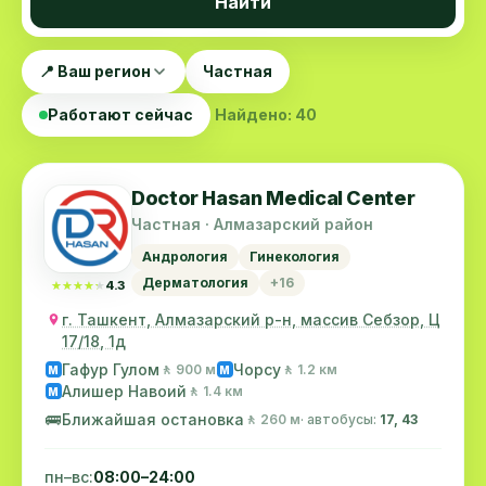
Найти
📍 Ваш регион
Частная
Работают сейчас
Найдено: 40
Doctor Hasan Medical Center
Частная · Алмазарский район
Андрология
Гинекология
Дерматология
+16
★★★★★
★★★★★
4.3
г. Ташкент, Алмазарский р-н, массив Себзор, Ц
17/18, 1д
Гафур Гулом
Чорсу
🚶 900 м
🚶 1.2 км
M
M
Алишер Навоий
🚶 1.4 км
M
🚌
Ближайшая остановка
🚶 260 м
· автобусы:
17, 43
пн–вс:
08:00–24:00