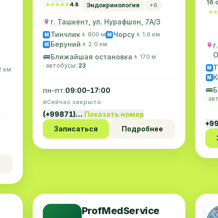
16 
★★★★★
★★★★★
4.8
Эндокринология
+6
★★
★★
г. Ташкент, ул. Нурафшон, 7А/3
Тинчлик
Чорсу
🚶 800 м
🚶 1.6 км
M
M
Беруний
🚶 2.0 км
г
M
О
🚌
Ближайшая остановка
🚶 170 м
· автобусы:
23
Т
M
2 км
К
M
🚌
Б
пн–пт:
09:00–17:00
· а
Сейчас закрыто
(+99871)…
Показать номер
+9
Записаться
Подробнее
ProfMedService