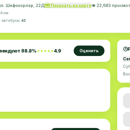
 ул. Шифокорлар, 22Д
🗺️ Показать на карте
👁️ 22,683 просмо
.8 км
· автобусы:
42
🕒
мендуют
98.8
%
4.9
Оценить
★★★★★
★★★★★
Се
Су
Во