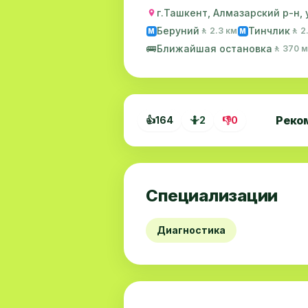
г.Ташкент, Алмазарский р-н,
Беруний
Тинчлик
🚶 2.3 км
🚶 2
M
M
🚌
Ближайшая остановка
🚶 370 м
Реко
👍
164
🤷
2
👎
0
Специализации
Диагностика