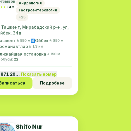
отзывов
Андрология
★★★
★★★
4.2
Гастроэнтерология
+25
. Ташкент, Мирабадский р-н, ул.
йбек, 34д
ашкент
Ойбек
🚶 550 м
🚶 850 м
M
осмонавтлар
🚶 1.3 км
лижайшая остановка
🚶 150 м
втобусы:
22
9871 20…
Показать номер
Записаться
Подробнее
Shifo Nur