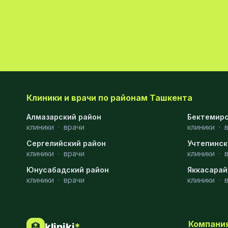
Клиники и врачи по районам Ташкента
Алмазарский район
Бектемирс
клиники
·
врачи
клиники
·
Сергелийский район
Учтепинск
клиники
·
врачи
клиники
·
Юнусабадский район
Яккасарай
клиники
·
врачи
клиники
·
Компани
kliniki
*
🏥