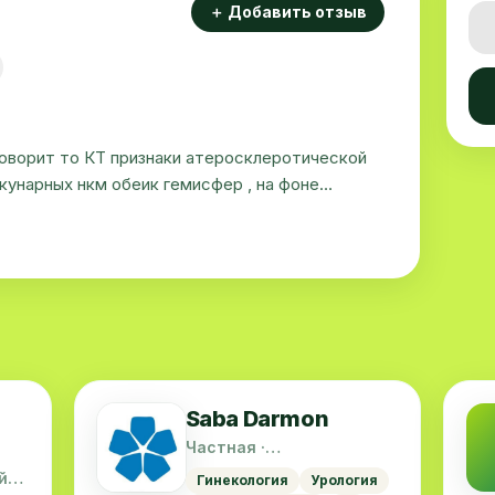
＋ Добавить отзыв
говорит то КТ признаки атеросклеротической
кунарных нкм обеик гемисфер , на фоне
метричной гидроцефалии, атрофии головного
Saba Darmon
Частная ·
Шайхантахурский район
й
Гинекология
Урология