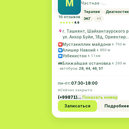
M
Частная ·
Шайхантахурский ра
Терапия
Диагностик
10 отзывов
ЭКГ
+1
★★★★★
★★★★★
4.6
г. Ташкент, Шайхантаурского р
ул. Анхор Буйи, 18д, Ориентир:
Налоговая
Мустакиллик майдони
🚶 750 м
M
Алишер Навоий
🚶 850 м
M
Узбекистон
🚶 1.1 км
M
🚌
Ближайшая остановка
🚶 260 м
· автобусы:
28, 44, 46, 57
пн–пт:
07:30–18:00
Сейчас закрыто
(+99871)…
Показать номер
Записаться
Подробнее