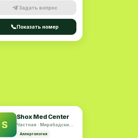
Задать вопрос
📞
Показать номер
Shox Med Center
S
Частная · Мирабадский
район
Аллергология