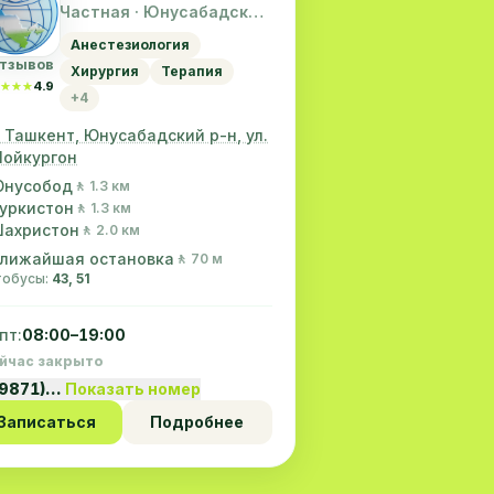
Частная · Юнусабадский
район
Анестезиология
отзывов
Хирургия
Терапия
★★★
★★★
4.9
+4
. Ташкент, Юнусабадский р-н, ул.
ойкургон
нусобод
🚶 1.3 км
уркистон
🚶 1.3 км
ахристон
🚶 2.0 км
лижайшая остановка
🚶 70 м
втобусы:
43, 51
пт:
08:00–19:00
йчас закрыто
99871)…
Показать номер
Записаться
Подробнее