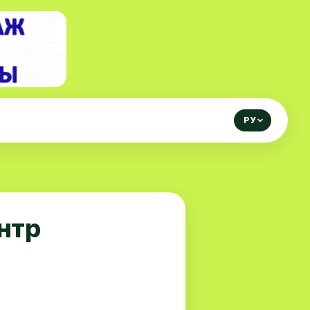
РУ
нтр