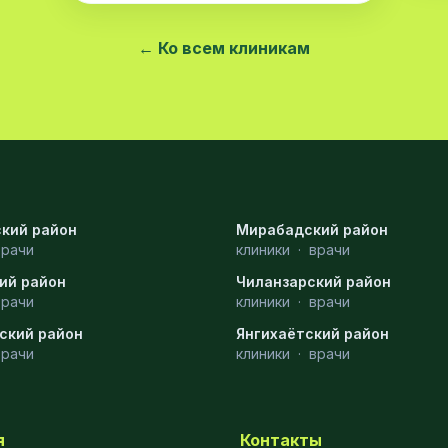
← Ко всем клиникам
кий район
Мирабадский район
врачи
клиники
·
врачи
ий район
Чиланзарский район
врачи
клиники
·
врачи
ский район
Янгихаётский район
врачи
клиники
·
врачи
я
Контакты