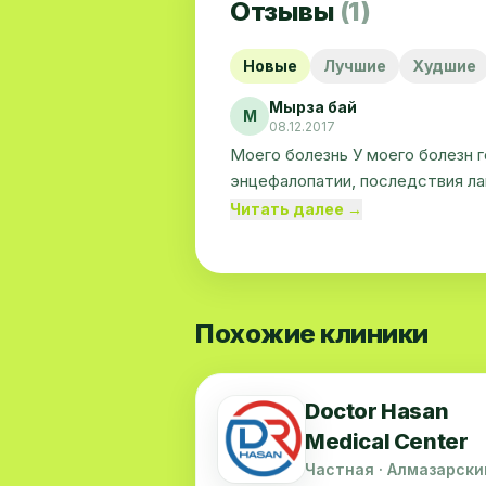
Отзывы
(1)
Новые
Лучшие
Худшие
Мырза бай
М
08.12.2017
Моего болезнь У моего болезн 
энцефалопатии, последствия ла
смешанной замесительной асси
Читать далее →
мозга
Похожие клиники
Doctor Hasan
Medical Center
Частная · Алмазарски