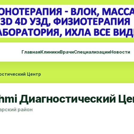
Главная
Клиники
Врачи
Специализации
Новости
ностический Центр
shmi Диагностический Це
арский район