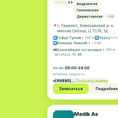
район
★★★★★
★★★★★
4.3
Андрология
Гинекология
Дерматология
+16
г. Ташкент, Алмазарский р-н,
массив Себзор, Ц 17/18, 1д
Гафур Гулом
Чорсу
🚶 900 м
🚶 1.
M
M
Алишер Навоий
🚶 1.4 км
M
🚌
Ближайшая остановка
🚶 260 м
· автобусы:
17, 43
пн–вс:
08:00–24:00
Сейчас закрыто
+(99895)…
Показать номер
Записаться
Подробнее
Medik As