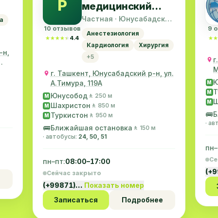
P
медицинский
йон
центр в Ташкенте
Частная · Юнусабадский
а
район
10 отзывов
9 
Анестезиология
★★★★★
★★★★★
4.4
★★
★★
Кардиология
Хирургия
-н,
+5
г
М
г. Ташкент, Юнусабадский р-н, ул.
Ю
А.Тимура, 119A
M
Т
M
Юнусобод
🚶 250 м
M
Ш
M
Шахристон
🚶 850 м
M
🚌
Б
Туркистон
🚶 950 м
M
· а
🚌
Ближайшая остановка
🚶 150 м
· автобусы:
24, 50, 51
пн–
Се
пн–пт:
08:00–17:00
(+
Сейчас закрыто
(+99871)…
Показать номер
Записаться
Подробнее