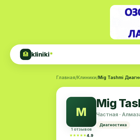
kliniki
*
🏥
Главная
/
Клиники
/
Mig Tashmi Диаг
Mig Ta
M
Частная · Алмаз
Диагностика
1 отзывов
★★★★★
★★★★★
4.9