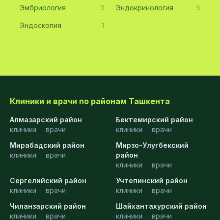
Эмбриология
3
Эндокринология
5
Эндоскопия
1
Клиники и врачи по районам Ташкента
Алмазарский район
Бектемирский район
клиники
·
врачи
клиники
·
врачи
Мирабадский район
Мирзо-Улугбекский
клиники
·
врачи
район
клиники
·
врачи
Сергелийский район
Учтепинский район
клиники
·
врачи
клиники
·
врачи
Чиланзарский район
Шайхантахурский район
клиники
·
врачи
клиники
·
врачи