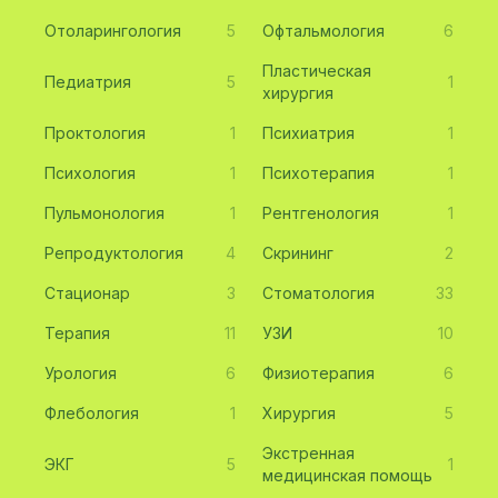
Отоларингология
5
Офтальмология
6
Пластическая
Педиатрия
5
1
хирургия
Проктология
1
Психиатрия
1
Психология
1
Психотерапия
1
Пульмонология
1
Рентгенология
1
Репродуктология
4
Скрининг
2
Стационар
3
Стоматология
33
Терапия
11
УЗИ
10
Урология
6
Физиотерапия
6
Флебология
1
Хирургия
5
Экстренная
ЭКГ
5
1
медицинская помощь