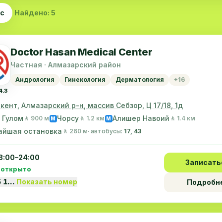
ас
Найдено: 5
Doctor Hasan Medical Center
Частная · Алмазарский район
Андрология
Гинекология
Дерматология
+16
4.3
шкент, Алмазарский р-н, массив Себзор, Ц 17/18, 1д
 Гулом
Чорсу
Алишер Навоий
🚶 900 м
🚶 1.2 км
🚶 1.4 км
M
M
айшая остановка
🚶 260 м
· автобусы:
17, 43
8:00–24:00
Записать
 открыто
5 1…
Показать номер
Подробн