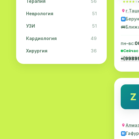
Терапия
56
★★★★★
★★★★★
г.Таш
Неврология
51
Беру
M
УЗИ
51
🚌
Ближ
Кардиология
49
пн–вс:
0
Хирургия
36
Сейчас
+(9989
Физиотерапия
31
Косметология
28
Урология
28
Z
Офтальмология
26
Дерматология
23
Эндокринология
21
Алмаз
Гафур
M
Невропатология
21