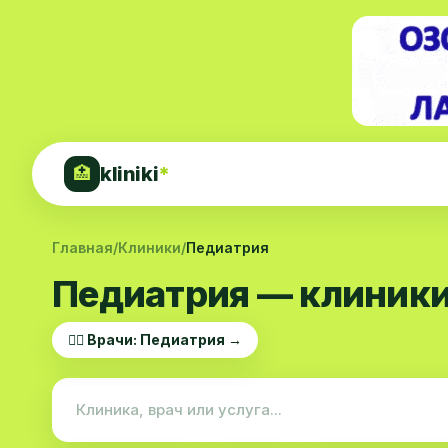
kliniki
*
🏥
Главная
/
Клиники
/
Педиатрия
Педиатрия — клиники
👨‍⚕️ Врачи: Педиатрия →