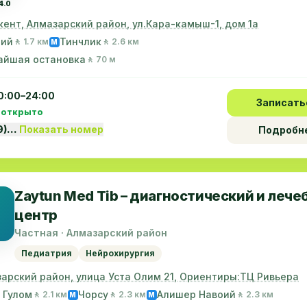
4.0
кент, Алмазарский район, ул.Кара-камыш-1, дом 1а
ний
Тинчлик
🚶 1.7 км
🚶 2.6 км
M
айшая остановка
🚶 70 м
0:00–24:00
Записать
 открыто
9)…
Показать номер
Подробн
Zaytun Med Tib – диагностический и леч
центр
Частная · Алмазарский район
Педиатрия
Нейрохирургия
арский район, улица Уста Олим 21, Ориентиры:ТЦ Ривьера
 Гулом
Чорсу
Алишер Навоий
🚶 2.1 км
🚶 2.3 км
🚶 2.3 км
M
M