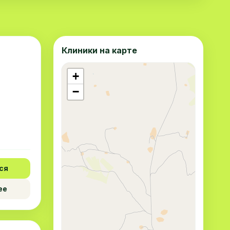
Клиники на карте
+
−
ся
ее