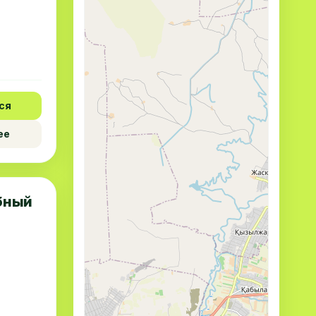
ся
ее
ебный