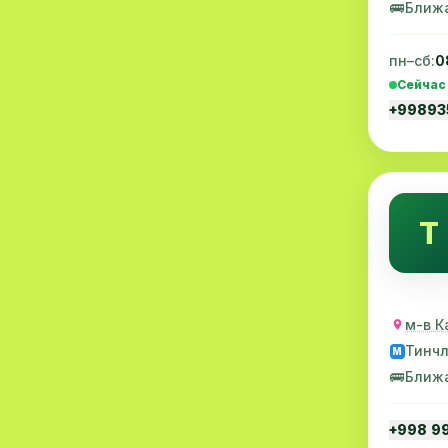
🚌
Ближ
Эмбриология
20
пн–сб:
0
Акушерство
19
Сейчас
+9989
Ортопедия
19
Массаж
18
Репродуктология
16
Т
ЭКГ
16
Гастроэнтерология
13
Андрология
12
м-в К
Тинч
M
Стационар
11
🚌
Ближ
Аллергология
10
+998 9
Психология
9