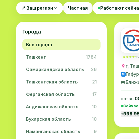
📍 Ваш регион
Частная
Работают сейч
Города
Все города
Ташкент
1784
★★★★★
★★★★★
г. Та
Самаркандская область
26
Гафур
M
Ташкентская область
21
🚌
Ближ
Ферганская область
17
пн–вс:
0
Сейчас
Андижанская область
10
+998 9
Бухарская область
10
Наманганская область
9