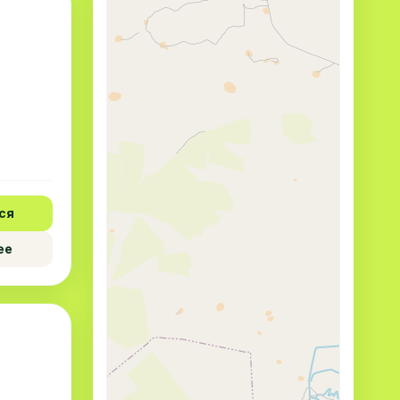
ся
ее