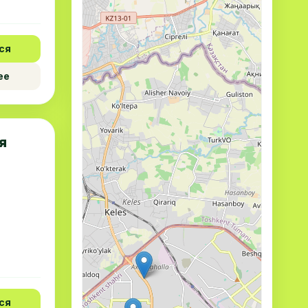
ся
ее
я
ся