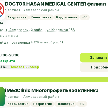
DOCTOR HASAN MEDICAL CENTER филиал
Частная · Алмазарский район
Андрология
Гинекология
Кардиология
+16
3.9
кент, Алмазарский район, ул.Келеская 166
ний
🚶 3.6 км
айшая остановка
🚶 170 м
· автобусы:
42
8:00–20:00
Записать
 открыто
516…
Показать номер
Подробн
iMedClinic Многопрофильная клиника
Частная · Алмазарский район
Кардиология
Неврология
Педиатрия
+12