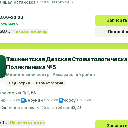
айшая остановка
🚶 140 м
· автобусы:
5
8:00–20:00
Записать
 открыто
3587…
Показать номер
Подробн
Ташкентская Детская Стоматологическа
Поликлиника №5
Медицинский центр · Алмазарский район
Педиатрия
Стоматология
аракамыш-1/2, 5А
лик
Беруний
Чорсу
🚶 2.5 км
🚶 2.7 км
🚶 3.3 км
M
M
айшая остановка
🚶 120 м
· автобусы:
42, 43
9 1…
Показать номер
Записать