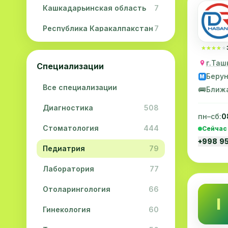
Кашкадарьинская область
7
Республика Каракалпакстан
7
Навоийская область
5
★★★★★
★★★★★
г.Таш
Специализации
Джизакская область
3
Беру
M
Все специализации
Сурхандарьинская область
2
🚌
Ближ
Диагностика
508
Сырдарьинская область
2
пн–сб:
0
Стоматология
444
Сейчас
Хорезмская область
2
+998 9
Педиатрия
79
Лаборатория
77
Отоларингология
66
I
Гинекология
60