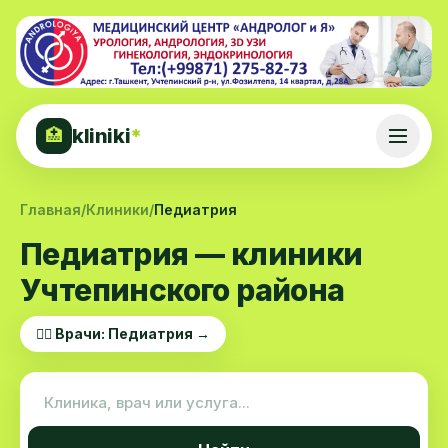
kliniki
*
🏥
Главная
/
Клиники
/
Педиатрия
Педиатрия — клиники
Учтепинского района
👨‍⚕️ Врачи: Педиатрия →