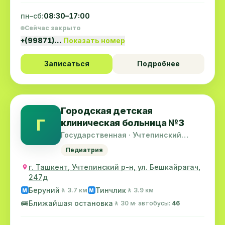
пн–сб:
08:30–17:00
Сейчас закрыто
+(99871)…
Показать номер
Записаться
Подробнее
Городская детская
Г
клиническая больница №3
Государственная · Учтепинский
район
Педиатрия
г. Ташкент, Учтепинский р-н, ул. Бешкайрагач,
247д
Беруний
Тинчлик
🚶 3.7 км
🚶 3.9 км
M
M
🚌
Ближайшая остановка
🚶 30 м
· автобусы:
46