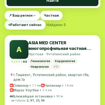
Найти
📍 Ваш регион
Частная
Работают сейчас
Найдено: 5
ASIA MED CENTER
A
многопрофильная частная
клиника
Частная · Учтепинский район
Гинекология
Кардиология
★★★★★
★★★★★
4.5
Неврология
+17
г.Ташкент, Учтепинский район, квартал г9а,
дом 1а
Олмазор
Чиланзар
🚶 1.7 км
🚶 1.8 км
M
M
Мирзо Улугбек
🚶 2.4 км
M
🚌
Ближайшая остановка
🚶 90 м
· автобусы:
2, 9Т, 23, 56