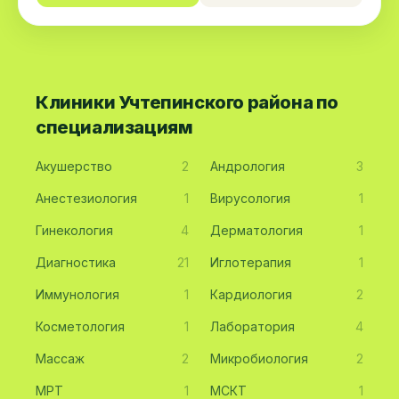
Клиники Учтепинского района по
специализациям
Акушерство
2
Андрология
3
Анестезиология
1
Вирусология
1
Гинекология
4
Дерматология
1
Диагностика
21
Иглотерапия
1
Иммунология
1
Кардиология
2
Косметология
1
Лаборатория
4
Массаж
2
Микробиология
2
МРТ
1
МСКТ
1