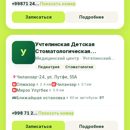
+99871 24…
Показать номер
Записаться
Подробнее
Учтепинская Детская
У
Стоматологическая
Поликлиника-3
Медицинский центр · Учтепинский
район
Педиатрия
Стоматология
Чиланзар-24, ул. Лутфи, 55А
Олмазор
Чиланзар
🚶 2.4 км
🚶 3.1 км
M
M
Мирзо Улугбек
🚶 3.9 км
M
🚌
Ближайшая остановка
🚶 60 м
· автобусы:
9Т
+998 71 2…
Показать номер
Записаться
Подробнее