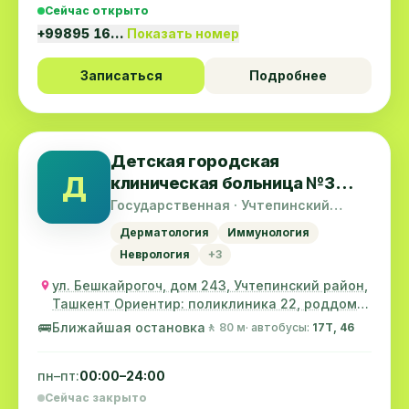
Сейчас открыто
+99895 16…
Показать номер
Записаться
Подробнее
Детская городская
Д
клиническая больница №3
(Бывш. Центр матери и
Государственная · Учтепинский
район
ребёнка)
Дерматология
Иммунология
Неврология
+3
ул. Бешкайрогоч, дом 243, Учтепинский район,
Ташкент Ориентир: поликлиника 22, роддом
№9
🚌
Ближайшая остановка
🚶 80 м
· автобусы:
17T, 46
пн–пт:
00:00–24:00
Сейчас закрыто