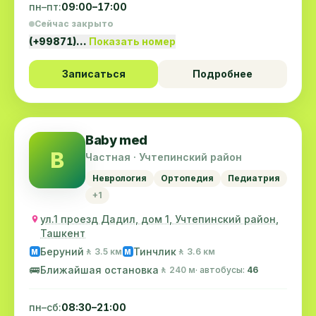
пн–пт:
09:00–17:00
Сейчас закрыто
(+99871)…
Показать номер
Записаться
Подробнее
Baby med
B
Частная · Учтепинский район
Неврология
Ортопедия
Педиатрия
+1
ул.1 проезд Дадил, дом 1, Учтепинский район,
Ташкент
Беруний
Тинчлик
🚶 3.5 км
🚶 3.6 км
M
M
🚌
Ближайшая остановка
🚶 240 м
· автобусы:
46
пн–сб:
08:30–21:00