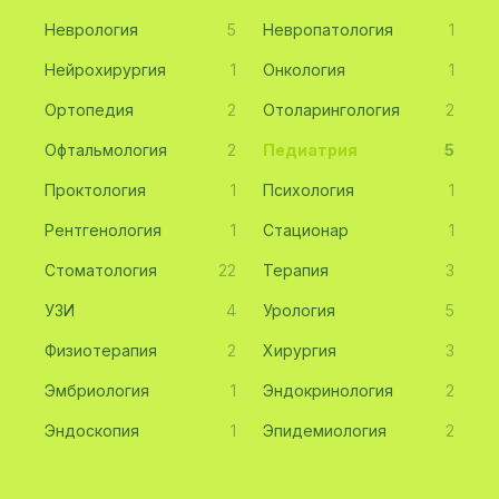
Неврология
5
Невропатология
1
Нейрохирургия
1
Онкология
1
Ортопедия
2
Отоларингология
2
Офтальмология
2
Педиатрия
5
Проктология
1
Психология
1
Рентгенология
1
Стационар
1
Стоматология
22
Терапия
3
УЗИ
4
Урология
5
Физиотерапия
2
Хирургия
3
Эмбриология
1
Эндокринология
2
Эндоскопия
1
Эпидемиология
2