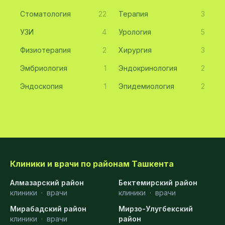
Стоматология
22
Терапия
3
УЗИ
4
Урология
5
Физиотерапия
2
Хирургия
3
Эмбриология
1
Эндокринология
2
Эндоскопия
1
Эпидемиология
2
Клиники и врачи по районам Ташкента
Алмазарский район
Бектемирский район
клиники
·
врачи
клиники
·
врачи
Мирабадский район
Мирзо-Улугбекский
клиники
·
врачи
район