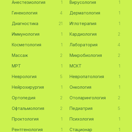
Анестезиология
1
Вирусология
1
Гинекология
4
Дерматология
1
Диагностика
21
Иглотерапия
1
Иммунология
1
Кардиология
2
Косметология
1
Лаборатория
4
Массаж
2
Микробиология
2
МРТ
1
МСКТ
1
Неврология
5
Невропатология
1
Нейрохирургия
1
Онкология
1
Ортопедия
2
Отоларингология
2
Офтальмология
2
Педиатрия
5
Проктология
1
Психология
1
Рентгенология
1
Стационар
1