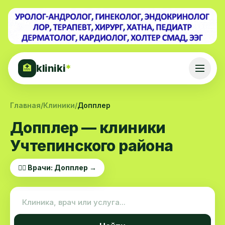
kliniki
*
🏥
Главная
/
Клиники
/
Допплер
Допплер — клиники
Учтепинского района
👨‍⚕️ Врачи: Допплер →