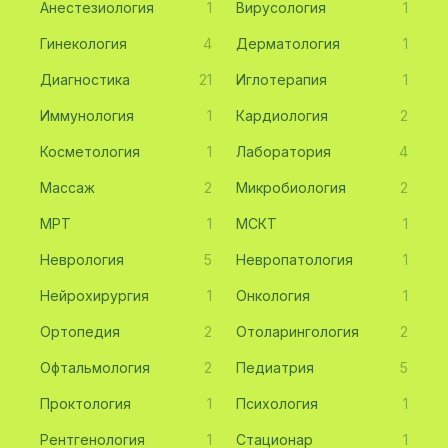
Анестезиология
1
Вирусология
1
Гинекология
4
Дерматология
1
Диагностика
21
Иглотерапия
1
Иммунология
1
Кардиология
2
Косметология
1
Лаборатория
4
Массаж
2
Микробиология
2
МРТ
1
МСКТ
1
Неврология
5
Невропатология
1
Нейрохирургия
1
Онкология
1
Ортопедия
2
Отоларингология
2
Офтальмология
2
Педиатрия
5
Проктология
1
Психология
1
Рентгенология
1
Стационар
1