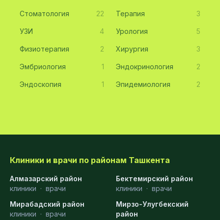
Стоматология
22
Терапия
3
УЗИ
4
Урология
5
Физиотерапия
2
Хирургия
3
Эмбриология
1
Эндокринология
2
Эндоскопия
1
Эпидемиология
2
Клиники и врачи по районам Ташкента
Алмазарский район
Бектемирский район
клиники
·
врачи
клиники
·
врачи
Мирабадский район
Мирзо-Улугбекский
клиники
·
врачи
район