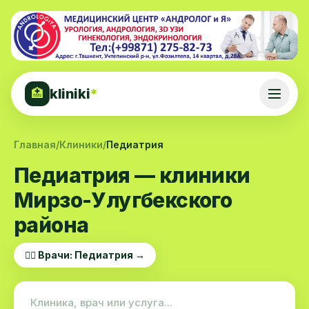
kliniki
*
🏥
Главная
/
Клиники
/
Педиатрия
Педиатрия — клиники
Мирзо-Улугбекского
района
👨‍⚕️ Врачи: Педиатрия →