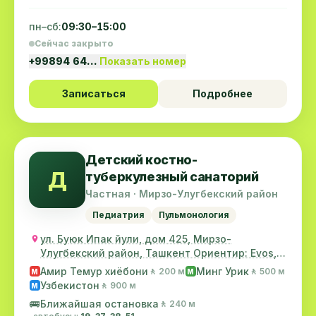
пн–сб:
09:30–15:00
Сейчас закрыто
+99894 64…
Показать номер
Записаться
Подробнее
Детский костно-
Д
туберкулезный санаторий
Частная · Мирзо-Улугбекский район
Педиатрия
Пульмонология
ул. Буюк Ипак йули, дом 425, Мирзо-
Улугбекский район, Ташкент Ориентир: Evos,
ресторан "Ар...
Амир Темур хиёбони
Минг Урик
🚶 200 м
🚶 500 м
M
M
Узбекистон
🚶 900 м
M
🚌
Ближайшая остановка
🚶 240 м