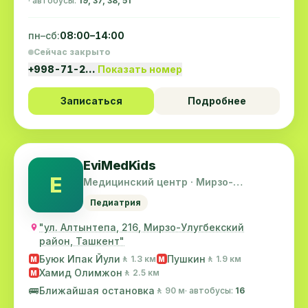
· автобусы:
19, 37, 38, 51
пн–сб:
08:00–14:00
Сейчас закрыто
+998-71-2…
Показать номер
Записаться
Подробнее
EviMedKids
E
Медицинский центр · Мирзо-
Улугбекский район
Педиатрия
"ул. Алтынтепа, 216, Мирзо-Улугбекский
район, Ташкент"
Буюк Ипак Йули
Пушкин
🚶 1.3 км
🚶 1.9 км
M
M
Хамид Олимжон
🚶 2.5 км
M
🚌
Ближайшая остановка
🚶 90 м
· автобусы:
16