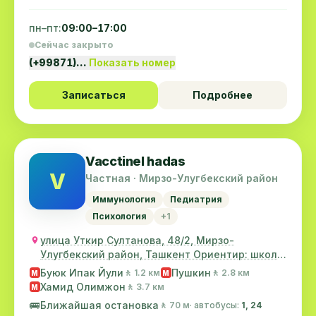
пн–пт:
09:00–17:00
Сейчас закрыто
(+99871)…
Показать номер
Записаться
Подробнее
Vacctinel hadas
V
Частная · Мирзо-Улугбекский район
Иммунология
Педиатрия
Психология
+1
улица Уткир Султанова, 48/2, Мирзо-
Улугбекский район, Ташкент Ориентир: школа
№142
Буюк Ипак Йули
Пушкин
🚶 1.2 км
🚶 2.8 км
M
M
Хамид Олимжон
🚶 3.7 км
M
🚌
Ближайшая остановка
🚶 70 м
· автобусы:
1, 24