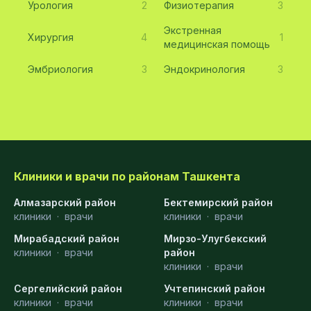
Урология
2
Физиотерапия
3
Экстренная
Хирургия
4
1
медицинская помощь
Эмбриология
3
Эндокринология
3
Клиники и врачи по районам Ташкента
Алмазарский район
Бектемирский район
клиники
·
врачи
клиники
·
врачи
Мирабадский район
Мирзо-Улугбекский
клиники
·
врачи
район
клиники
·
врачи
Сергелийский район
Учтепинский район
клиники
·
врачи
клиники
·
врачи