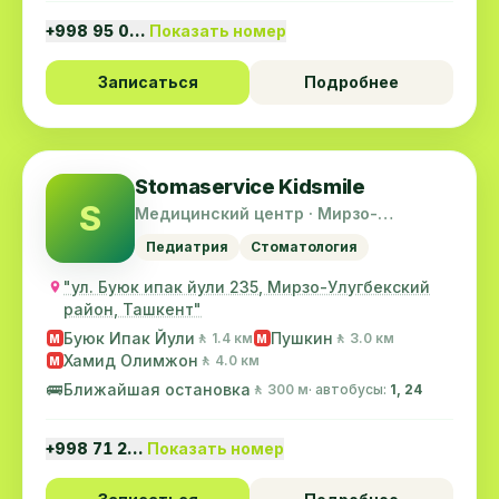
+998 95 0…
Показать номер
Записаться
Подробнее
Stomaservice Kidsmile
S
Медицинский центр · Мирзо-
Улугбекский район
Педиатрия
Стоматология
"ул. Буюк ипак йули 235, Мирзо-Улугбекский
район, Ташкент"
Буюк Ипак Йули
Пушкин
🚶 1.4 км
🚶 3.0 км
M
M
Хамид Олимжон
🚶 4.0 км
M
🚌
Ближайшая остановка
🚶 300 м
· автобусы:
1, 24
+998 71 2…
Показать номер