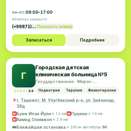
пн–пт:
09:00–17:00
Сейчас закрыто
(+99871)…
Показать номер
Записаться
Подробнее
Городская детская
Г
клиническая больница №5
Государственная · Мирзо-
Улугбекский район
Педиатрия
Терапия
Физиотерапия
★★★★★
★★★★★
3.9
г. Ташкент, М. Улугбекский р-н, ул. Зиёлилар,
38д
Буюк Ипак Йули
Пушкин
🚶 1.2 км
🚶 1.9 км
M
M
Хамид Олимжон
🚶 2.9 км
M
🚌
Ближайшая остановка
🚶 200 м
· автобусы:
50