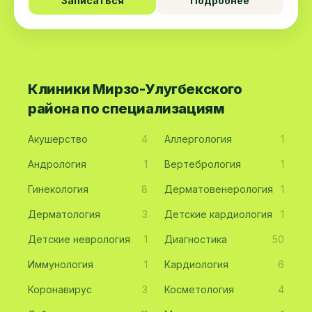
Записаться
Подробнее
Клиники Мирзо-Улугбекского
района по специализациям
Акушерство
4
Аллергология
1
Андрология
1
Вертебрология
1
Гинекология
8
Дерматовенерология
1
Дерматология
3
Детские кардиология
1
Детские неврология
1
Диагностика
50
Иммунология
1
Кардиология
6
Коронавирус
3
Косметология
4