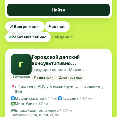
Найти
📍 Ваш регион
Частная
Работают сейчас
Найдено: 9
Городской детский
Г
консультативно
диагностический центр
Государственная · Мирзо-
Улугбекский район
1 отзывов
Педиатрия
Диагностика
г. Ташкент, М.Улугбекский р-н, ул. Тараккиёт,
80д
Машинасозлар
Ташкент
🚶 1.4 км
🚶 1.7 км
M
M
Минг Урик
🚶 1.7 км
M
🚌
Ближайшая остановка
🚶 250 м
· автобусы:
1, 14, 16, 18, 21, 28…