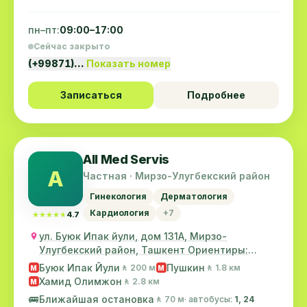
пн–пт:
09:00–17:00
Сейчас закрыто
(+99871)…
Показать номер
Записаться
Подробнее
All Med Servis
A
Частная · Мирзо-Улугбекский район
Гинекология
Дерматология
Кардиология
+7
★★★★★
★★★★★
4.7
ул. Буюк Ипак йули, дом 131А, Мирзо-
Улугбекский район, Ташкент Ориентиры:
магазин ковров "...
Буюк Ипак Йули
Пушкин
🚶 200 м
🚶 1.8 км
M
M
Хамид Олимжон
🚶 2.8 км
M
🚌
Ближайшая остановка
🚶 70 м
· автобусы:
1, 24