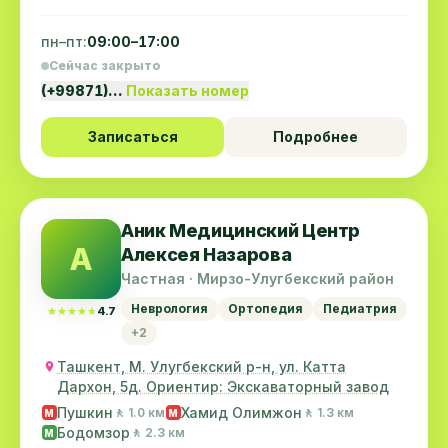
пн–пт:
09:00–17:00
Сейчас закрыто
(+99871)…
Показать номер
Записаться
Подробнее
Аник Медицинский Центр
А
Алексея Назарова
Частная · Мирзо-Улугбекский район
Неврология
Ортопедия
Педиатрия
★★★★★
★★★★★
4.7
+2
Ташкент, М. Улугбекский р-н, ул. Катта
Дархон, 5д. Ориентир: Экскаваторный завод
Пушкин
Хамид Олимжон
🚶 1.0 км
🚶 1.3 км
M
M
Бодомзор
🚶 2.3 км
M