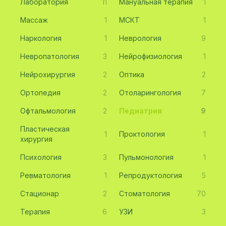
Лаборатория
11
Мануальная терапия
1
Массаж
1
МСКТ
1
Наркология
1
Неврология
9
Невропатология
3
Нейрофизиология
1
Нейрохирургия
2
Оптика
2
Ортопедия
2
Отоларингология
7
Офтальмология
2
Педиатрия
9
Пластическая
1
Проктология
1
хирургия
Психология
3
Пульмонология
1
Ревматология
1
Репродуктология
5
Стационар
2
Стоматология
70
Терапия
6
УЗИ
3