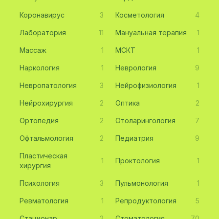
Коронавирус
3
Косметология
4
Лаборатория
11
Мануальная терапия
1
Массаж
1
МСКТ
1
Наркология
1
Неврология
9
Невропатология
3
Нейрофизиология
1
Нейрохирургия
2
Оптика
2
Ортопедия
2
Отоларингология
7
Офтальмология
2
Педиатрия
9
Пластическая
1
Проктология
1
хирургия
Психология
3
Пульмонология
1
Ревматология
1
Репродуктология
5
Стационар
2
Стоматология
70