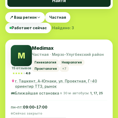
Найти
📍 Ваш регион
Частная
Работают сейчас
Найдено: 3
Medimax
M
Частная · Мирзо-Улугбекский район
Гинекология
Неврология
15 отзывов
Проктология
+7
★★★★★
★★★★★
4.0
г. Ташкент, А-Югнаки, ул. Проектная, Г-40
ориентир ТТЗ, рынок
🚌
Ближайшая остановка
🚶 30 м
· автобусы:
1, 17, 25
пн–пт:
09:00–17:00
Сейчас закрыто