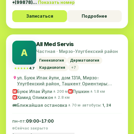
+(99878)…
Показать номер
Записаться
Подробнее
All Med Servis
A
Частная · Мирзо-Улугбекский район
Гинекология
Дерматология
Кардиология
+7
★★★★★
★★★★★
4.7
ул. Буюк Ипак йули, дом 131А, Мирзо-
Улугбекский район, Ташкент Ориентиры:
магазин ковров "...
Буюк Ипак Йули
Пушкин
🚶 200 м
🚶 1.8 км
M
M
Хамид Олимжон
🚶 2.8 км
M
🚌
Ближайшая остановка
🚶 70 м
· автобусы:
1, 24
пн–пт:
09:00–17:00
Сейчас закрыто