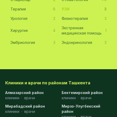
Терапия
6
УЗИ
3
Урология
2
Физиотерапия
3
Экстренная
Хирургия
4
1
медицинская помощь
Эмбриология
3
Эндокринология
3
Клиники и врачи по районам Ташкента
Алмазарский район
Бектемирский район
клиники
·
врачи
клиники
·
врачи
Мирабадский район
Мирзо-Улугбекский
клиники
·
врачи
район
клиники
·
врачи