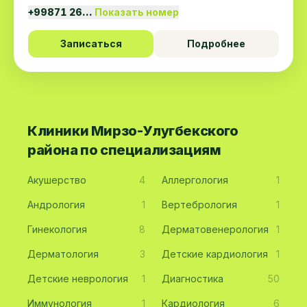
+99871 26…
Показать номер
Записаться
Подробнее
Клиники Мирзо-Улугбекского
района по специализациям
Акушерство
4
Аллергология
1
Андрология
1
Вертебрология
1
Гинекология
8
Дерматовенерология
1
Дерматология
3
Детские кардиология
1
Детские неврология
1
Диагностика
50
Иммунология
1
Кардиология
6