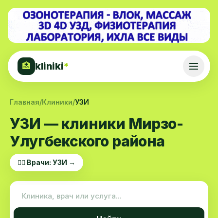
kliniki
*
🏥
Главная
/
Клиники
/
УЗИ
УЗИ — клиники Мирзо-
Улугбекского района
👨‍⚕️ Врачи: УЗИ →