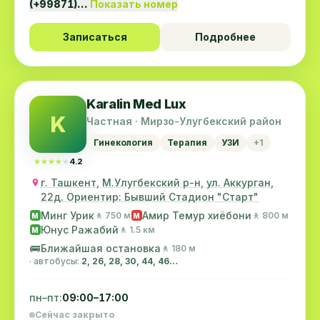
(+99871)…
Показать номер
Записаться
Подробнее
Karalin Med Lux
K
Частная · Мирзо-Улугбекский район
Гинекология
Терапия
УЗИ
+1
★★★★★
★★★★★
4.2
г. Ташкент, М.Улугбекский р-н, ул. Аккурган,
22д. Ориентир: Бывший Стадион "Старт"
Минг Урик
Амир Темур хиёбони
🚶 750 м
🚶 800 м
M
M
Юнус Ражабий
🚶 1.5 км
M
🚌
Ближайшая остановка
🚶 180 м
· автобусы:
2, 26, 28, 30, 44, 46…
пн–пт:
09:00–17:00
Сейчас закрыто