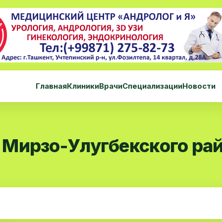
Главная
Клиники
Врачи
Специализации
Новости
Мирзо-Улугбекского ра