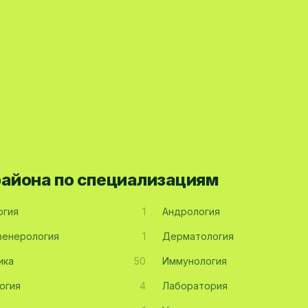
района по специализациям
огия
1
Андрология
енерология
1
Дерматология
ика
50
Иммунология
огия
4
Лаборатория