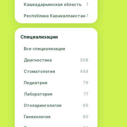
Кашкадарьинская область
7
Республика Каракалпакстан
7
Навоийская область
5
Специализации
Джизакская область
3
Все специализации
Сурхандарьинская область
2
Диагностика
508
Сырдарьинская область
2
Стоматология
444
Хорезмская область
2
Педиатрия
79
Лаборатория
77
Отоларингология
66
Гинекология
60