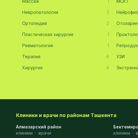
Массаж
1
МСКТ
Эмбриология
20
Невропатология
3
Нейрофиз
Ортопедия
Акушерство
19
2
Отоларин
Пластическая хирургия
1
Проктоло
Ортопедия
19
Ревматология
1
Репродук
Массаж
18
Терапия
6
УЗИ
Репродуктология
16
Хирургия
4
Экстренн
ЭКГ
16
Гастроэнтерология
13
Андрология
12
Стационар
11
Клиники и врачи по районам Ташкента
Аллергология
10
Алмазарский район
Бектемирс
клиники
·
врачи
клиники
·
Психология
9