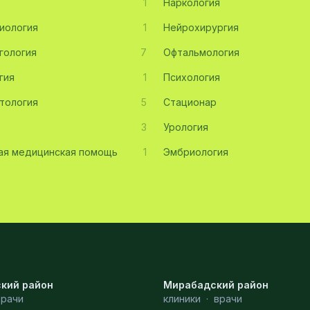
1
Наркология
иология
1
Нейрохирургия
гология
7
Офтальмология
гия
1
Психология
тология
5
Стационар
3
Урология
ая медицинская помощь
1
Эмбриология
кий район
Мирабадский район
врачи
клиники
·
врачи