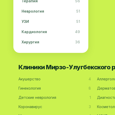
Терапия
56
Неврология
51
УЗИ
51
Кардиология
49
Хирургия
36
Физиотерапия
31
Косметология
28
Клиники Мирзо-Улугбекского 
Урология
28
Акушерство
4
Аллергол
Офтальмология
26
Гинекология
8
Дерматов
Дерматология
23
Детские неврология
1
Диагност
Эндокринология
21
Коронавирус
3
Косметол
Невропатология
21