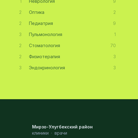
1
Неврология
9
2
Оптика
2
2
Педиатрия
9
3
Пульмонология
1
2
Стоматология
70
2
Физиотерапия
3
3
Эндокринология
3
Мирзо-Улугбекский район
клиники
·
врачи