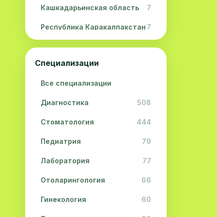
Кашкадарьинская область
7
Республика Каракалпакстан
7
Навоийская область
5
Специализации
Джизакская область
3
Все специализации
Сурхандарьинская область
2
Диагностика
508
Сырдарьинская область
2
Стоматология
444
Хорезмская область
2
Педиатрия
79
Лаборатория
77
Отоларингология
66
Гинекология
60