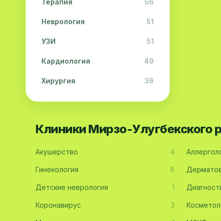
Терапия
56
Неврология
51
УЗИ
51
Кардиология
49
Хирургия
36
Физиотерапия
31
Косметология
28
Клиники Мирзо-Улугбекского 
Урология
28
Акушерство
4
Аллергол
Офтальмология
26
Гинекология
8
Дерматов
Дерматология
23
Детские неврология
1
Диагност
Эндокринология
21
Коронавирус
3
Косметол
Невропатология
21