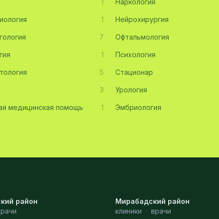
1
Наркология
иология
1
Нейрохирургия
гология
7
Офтальмология
гия
1
Психология
тология
5
Стационар
3
Урология
ая медицинская помощь
1
Эмбриология
кий район
Мирабадский район
врачи
клиники
·
врачи