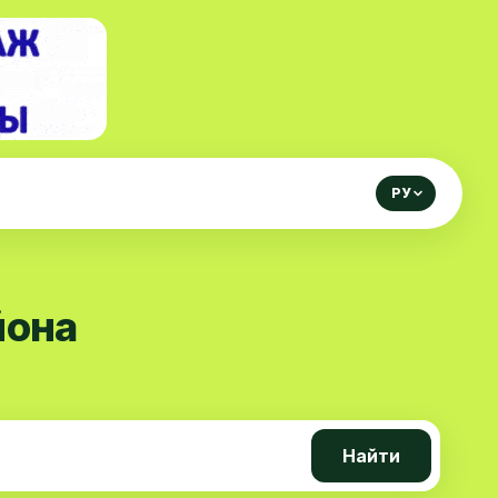
РУ
йона
Найти