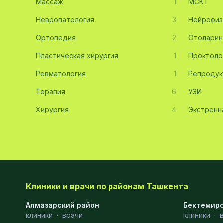
Массаж
1
МСКТ
Эмбриология
20
Невропатология
3
Нейрофиз
Ортопедия
Акушерство
19
2
Отоларин
Пластическая хирургия
1
Проктоло
Ортопедия
19
Ревматология
1
Репродук
Массаж
18
Терапия
6
УЗИ
Репродуктология
16
Хирургия
4
Экстренн
ЭКГ
16
Гастроэнтерология
13
Андрология
12
Стационар
11
Клиники и врачи по районам Ташкента
Аллергология
10
Алмазарский район
Бектемирс
клиники
·
врачи
клиники
·
Психология
9