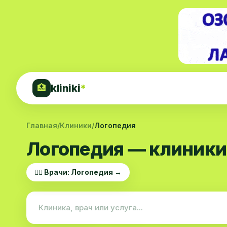
kliniki
*
🏥
Главная
/
Клиники
/
Логопедия
Логопедия — клиники
👨‍⚕️ Врачи: Логопедия →