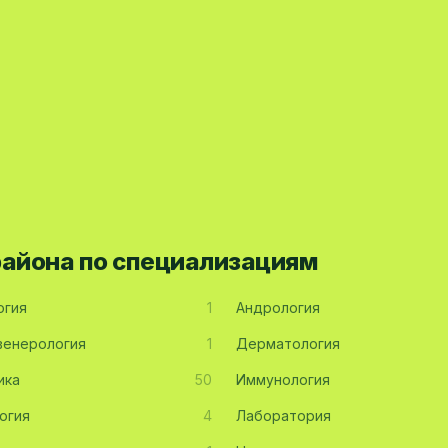
района по специализациям
огия
1
Андрология
енерология
1
Дерматология
ика
50
Иммунология
огия
4
Лаборатория