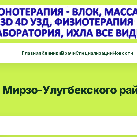
Главная
Клиники
Врачи
Специализации
Новости
 Мирзо-Улугбекского ра