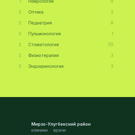
1
Неврология
9
2
Оптика
2
2
Педиатрия
9
3
Пульмонология
1
2
Стоматология
70
2
Физиотерапия
3
3
Эндокринология
3
Мирзо-Улугбекский район
клиники
·
врачи