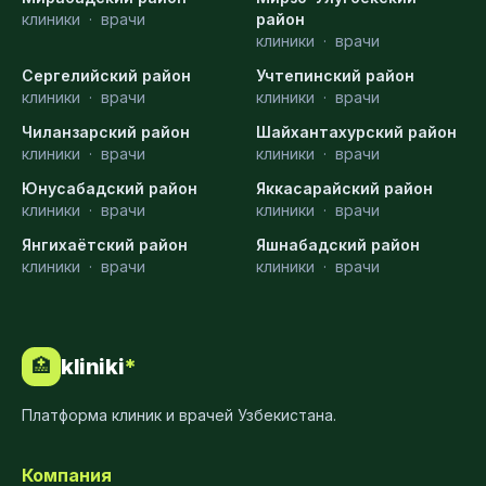
клиники
·
врачи
район
клиники
·
врачи
Сергелийский район
Учтепинский район
клиники
·
врачи
клиники
·
врачи
Чиланзарский район
Шайхантахурский район
клиники
·
врачи
клиники
·
врачи
Юнусабадский район
Яккасарайский район
клиники
·
врачи
клиники
·
врачи
Янгихаётский район
Яшнабадский район
клиники
·
врачи
клиники
·
врачи
kliniki
*
🏥
Платформа клиник и врачей Узбекистана.
Компания