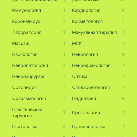
Иммунология
1
Кардиология
6
Коронавирус
3
Косметология
4
Лаборатория
11
Мануальная терапия
1
Массаж
1
МСКТ
1
Наркология
1
Неврология
9
Невропатология
3
Нейрофизиология
1
Нейрохирургия
2
Оптика
2
Ортопедия
2
Отоларингология
7
Офтальмология
2
Педиатрия
9
Пластическая
1
Проктология
1
хирургия
Психология
3
Пульмонология
1