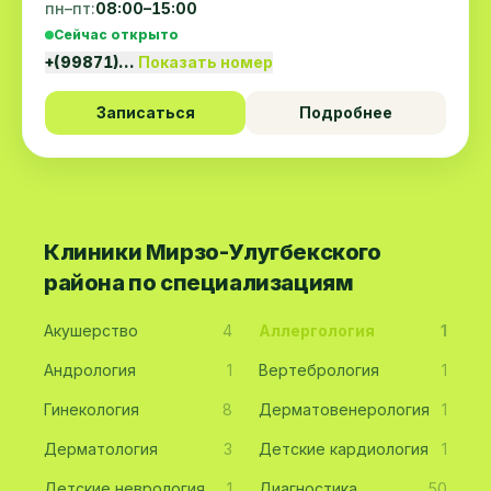
пн–пт:
08:00–15:00
Сейчас открыто
+(99871)…
Показать номер
Записаться
Подробнее
Клиники Мирзо-Улугбекского
района по специализациям
Акушерство
4
Аллергология
1
Андрология
1
Вертебрология
1
Гинекология
8
Дерматовенерология
1
Дерматология
3
Детские кардиология
1
Детские неврология
1
Диагностика
50