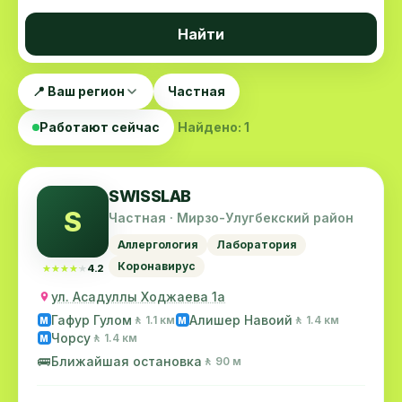
Найти
📍 Ваш регион
Частная
Работают сейчас
Найдено: 1
SWISSLAB
S
Частная · Мирзо-Улугбекский район
Аллергология
Лаборатория
Коронавирус
★★★★★
★★★★★
4.2
ул. Асадуллы Ходжаева 1a
Гафур Гулом
Алишер Навоий
🚶 1.1 км
🚶 1.4 км
M
M
Чорсу
🚶 1.4 км
M
🚌
Ближайшая остановка
🚶 90 м