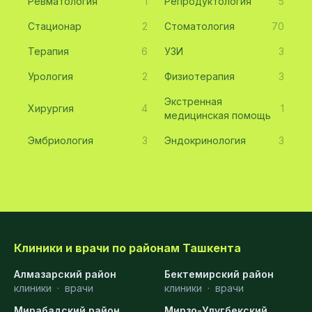
Ревматология
1
Репродуктология
5
Стационар
2
Стоматология
70
Терапия
6
УЗИ
3
Урология
2
Физиотерапия
3
Экстренная
Хирургия
4
1
медицинская помощь
Эмбриология
3
Эндокринология
3
Клиники и врачи по районам Ташкента
Алмазарский район
Бектемирский район
клиники
·
врачи
клиники
·
врачи
Мирабадский район
Мирзо-Улугбекский