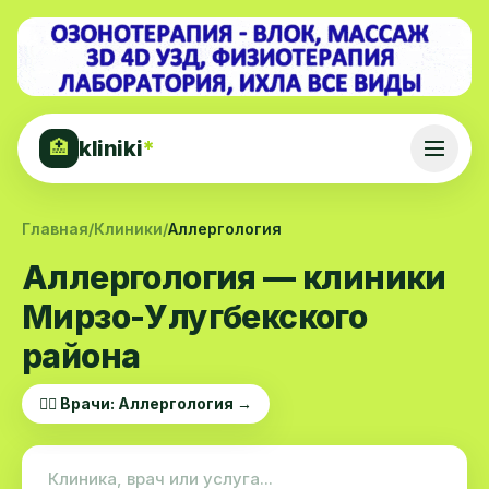
kliniki
*
🏥
Главная
/
Клиники
/
Аллергология
Аллергология — клиники
Мирзо-Улугбекского
района
👨‍⚕️ Врачи: Аллергология →