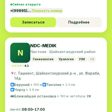
Сейчас открыто
+(99895)…
Показать номер
Записаться
Подробнее
NDC-MEDIK
N
Частная · Шайхантахурский район
Гинекология
Урология
УЗИ
+3
★★★★★
★★★★★
4.1
г. Ташкент, Шайхонтохурский р-н , ул. Фараби,
14д
Беруний
Тинчлик
🚶 550 м
🚶 2.0 км
M
M
Чорсу
🚶 3.8 км
M
🚌
Ближайшая остановка
🚶 190 м
· автобусы:
28
пн–пт:
08:00–17:00