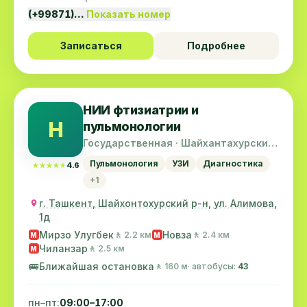
(+99871)…
Показать номер
Записаться
Подробнее
НИИ фтизиатрии и
Н
пульмонологии
Государственная · Шайхантахурский
район
Пульмонология
УЗИ
Диагностика
★★★★★
★★★★★
4.6
+1
г. Ташкент, Шайхонтохурский р-н, ул. Алимова,
1д
Мирзо Улугбек
Новза
🚶 2.2 км
🚶 2.4 км
M
M
Чиланзар
🚶 2.5 км
M
🚌
Ближайшая остановка
🚶 160 м
· автобусы:
43
пн–пт:
09:00–17:00