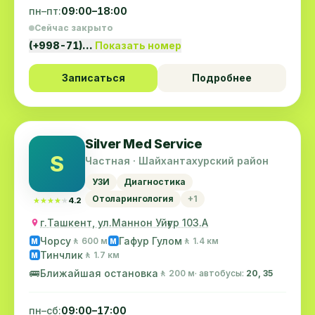
пн–пт:
09:00–18:00
Сейчас закрыто
(+998-71)…
Показать номер
Записаться
Подробнее
Silver Med Service
S
Частная · Шайхантахурский район
УЗИ
Диагностика
Отоларингология
+1
★★★★★
★★★★★
4.2
г.Ташкент, ул.Маннон Уйғур 103.А
Чорсу
Гафур Гулом
🚶 600 м
🚶 1.4 км
M
M
Тинчлик
🚶 1.7 км
M
🚌
Ближайшая остановка
🚶 200 м
· автобусы:
20, 35
пн–сб:
09:00–17:00