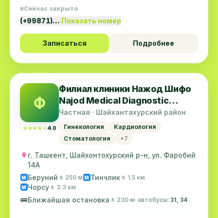
Сейчас закрыто
(+99871)…
Показать номер
Записаться
Подробнее
Филиал клиники Нажод Шифо
Ф
Najod Medical Diagnostic
Center
Частная · Шайхантахурский район
Гинекология
Кардиология
★★★★★
★★★★★
4.0
Стоматология
+7
г. Ташкент, Шайхонтохурский р-н, ул. Фаробий
14А
Беруний
Тинчлик
🚶 250 м
🚶 1.5 км
M
M
Чорсу
🚶 3.3 км
M
🚌
Ближайшая остановка
🚶 230 м
· автобусы:
31, 34