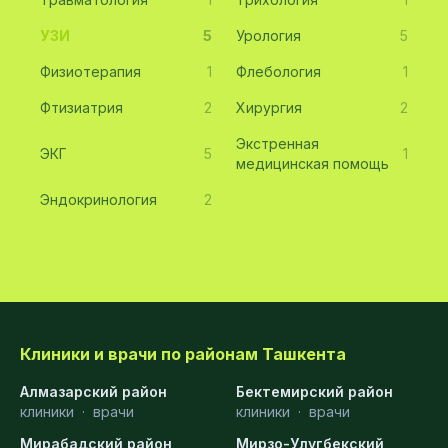
УЗИ
5
Урология
5
Физиотерапия
1
Флебология
1
Фтизиатрия
2
Хирургия
2
Экстренная
ЭКГ
5
1
медицинская помощь
Эндокринология
2
Клиники и врачи по районам Ташкента
Алмазарский район
Бектемирский район
клиники
·
врачи
клиники
·
врачи
Мирабадский район
Мирзо-Улугбекский