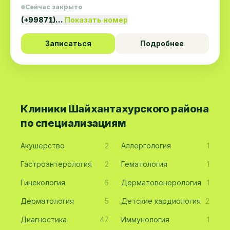
Сейчас закрыто
(+99871)…
Показать номер
Записаться
Подробнее
Клиники Шайхантахурского района
по специализациям
Акушерство
2
Аллергология
1
Гастроэнтерология
2
Гематология
1
Гинекология
6
Дерматовенерология
1
Дерматология
5
Детские кардиология
2
Диагностика
47
Иммунология
1