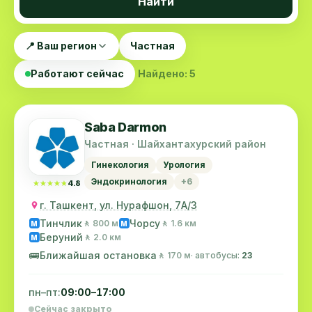
Найти
📍 Ваш регион
Частная
Работают сейчас
Найдено: 5
Saba Darmon
Частная · Шайхантахурский район
Гинекология
Урология
Эндокринология
+6
★★★★★
★★★★★
4.8
г. Ташкент, ул. Нурафшон, 7А/3
Тинчлик
Чорсу
🚶 800 м
🚶 1.6 км
M
M
Беруний
🚶 2.0 км
M
🚌
Ближайшая остановка
🚶 170 м
· автобусы:
23
пн–пт:
09:00–17:00
Сейчас закрыто