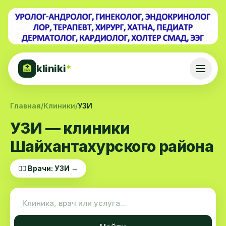
kliniki
*
🏥
Главная
/
Клиники
/
УЗИ
УЗИ — клиники
Шайхантахурского района
👨‍⚕️ Врачи: УЗИ →