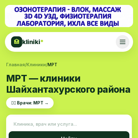
kliniki
*
🏥
Главная
/
Клиники
/
МРТ
МРТ — клиники
Шайхантахурского района
👨‍⚕️ Врачи: МРТ →