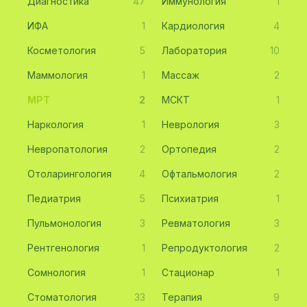
Диагностика
47
Иммунология
1
ИФА
1
Кардиология
4
Косметология
5
Лаборатория
10
Маммология
1
Массаж
2
МРТ
2
МСКТ
1
Наркология
1
Неврология
3
Невропатология
2
Ортопедия
2
Отоларингология
4
Офтальмология
2
Педиатрия
5
Психиатрия
1
Пульмонология
3
Ревматология
3
Рентгенология
1
Репродуктология
2
Сомнология
1
Стационар
1
Стоматология
33
Терапия
9