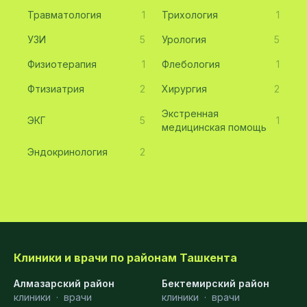
Травматология
1
Трихология
1
УЗИ
5
Урология
5
Физиотерапия
1
Флебология
1
Фтизиатрия
2
Хирургия
2
Экстренная
ЭКГ
5
1
медицинская помощь
Эндокринология
2
Клиники и врачи по районам Ташкента
Алмазарский район
Бектемирский район
клиники
·
врачи
клиники
·
врачи