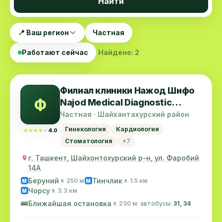
Найти
📍 Ваш регион
Частная
Работают сейчас
Найдено: 2
Филиал клиники Нажод Шифо
Ф
Najod Medical Diagnostic
Center
Частная · Шайхантахурский район
Гинекология
Кардиология
★★★★★
★★★★★
4.0
Стоматология
+7
г. Ташкент, Шайхонтохурский р-н, ул. Фаробий
14А
Беруний
Тинчлик
🚶 250 м
🚶 1.5 км
M
M
Чорсу
🚶 3.3 км
M
🚌
Ближайшая остановка
🚶 230 м
· автобусы:
31, 34