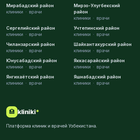
Мирабадский район
Мирзо-Улугбекский
клиники
·
врачи
район
клиники
·
врачи
Сергелийский район
Учтепинский район
клиники
·
врачи
клиники
·
врачи
Чиланзарский район
Шайхантахурский район
клиники
·
врачи
клиники
·
врачи
Юнусабадский район
Яккасарайский район
клиники
·
врачи
клиники
·
врачи
Янгихаётский район
Яшнабадский район
клиники
·
врачи
клиники
·
врачи
kliniki
*
🏥
Платформа клиник и врачей Узбекистана.