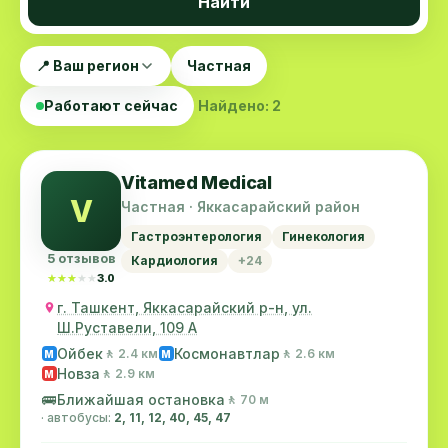
Найти
📍 Ваш регион
Частная
Работают сейчас
Найдено: 2
Vitamed Medical
V
Частная · Яккасарайский район
Гастроэнтерология
Гинекология
5 отзывов
Кардиология
+24
★★★★★
★★★★★
3.0
г. Ташкент, Яккасарайский р-н, ул.
Ш.Руставели, 109 А
Ойбек
Космонавтлар
🚶 2.4 км
🚶 2.6 км
M
M
Новза
🚶 2.9 км
M
🚌
Ближайшая остановка
🚶 70 м
· автобусы:
2, 11, 12, 40, 45, 47