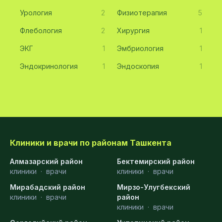
Урология
2
Физиотерапия
5
Флебология
2
Хирургия
1
ЭКГ
1
Эмбриология
1
Эндокринология
1
Эндоскопия
1
Клиники и врачи по районам Ташкента
Алмазарский район
Бектемирский район
клиники
·
врачи
клиники
·
врачи
Мирабадский район
Мирзо-Улугбекский
клиники
·
врачи
район
клиники
·
врачи