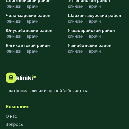
Сергелийский район
Учтепинский район
клиники
·
врачи
клиники
·
врачи
Чиланзарский район
Шайхантахурский район
клиники
·
врачи
клиники
·
врачи
Юнусабадский район
Яккасарайский район
клиники
·
врачи
клиники
·
врачи
Янгихаётский район
Яшнабадский район
клиники
·
врачи
клиники
·
врачи
kliniki
*
🏥
Платформа клиник и врачей Узбекистана.
Компания
О нас
Вопросы