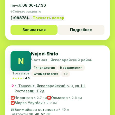
пн–сб:
08:00–17:30
Сейчас закрыто
(+99878)…
Показать номер
Записаться
Подробнее
Najod-Shifo
N
Частная · Яккасарайский район
Гинекология
Кардиология
1 отзывов
Стоматология
+9
★★★★★
★★★★★
4.3
г. Ташкент, Яккасарайский р-н, ул. Ш.
Руставели, 112д
Чиланзар
Олмазор
🚶 2.7 км
🚶 2.8 км
M
M
Мирзо Улугбек
🚶 2.9 км
M
🚌
Ближайшая остановка
🚶 40 м
· автобусы:
38, 40, 57, 58