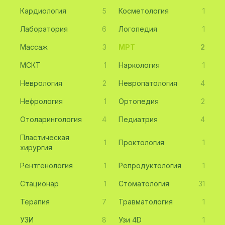
Кардиология
5
Косметология
1
Лаборатория
6
Логопедия
1
Массаж
3
МРТ
2
МСКТ
1
Наркология
1
Неврология
2
Невропатология
4
Нефрология
1
Ортопедия
2
Отоларингология
4
Педиатрия
4
Пластическая
1
Проктология
1
хирургия
Рентгенология
1
Репродуктология
1
Стационар
1
Стоматология
31
Терапия
7
Травматология
1
УЗИ
8
Узи 4D
1