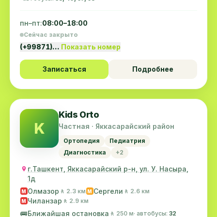
пн–пт:
08:00–18:00
Сейчас закрыто
(+99871)…
Показать номер
Записаться
Подробнее
Kids Orto
K
Частная · Яккасарайский район
Ортопедия
Педиатрия
Диагностика
+2
г.Ташкент, Яккасарайский р-н, ул. У. Насыра,
1д
Олмазор
Сергели
🚶 2.3 км
🚶 2.6 км
M
M
Чиланзар
🚶 2.9 км
M
🚌
Ближайшая остановка
🚶 250 м
· автобусы:
32