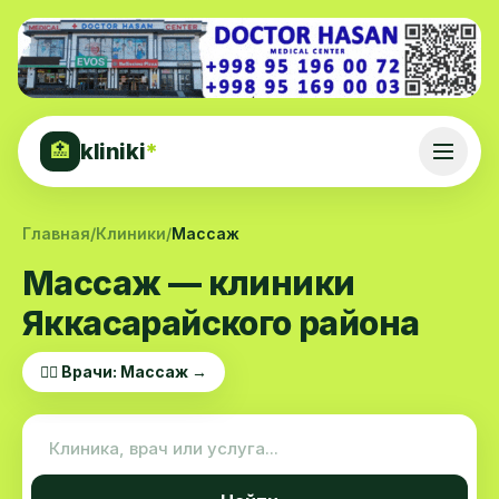
kliniki
*
🏥
Главная
/
Клиники
/
Массаж
Массаж — клиники
Яккасарайского района
👨‍⚕️ Врачи: Массаж →