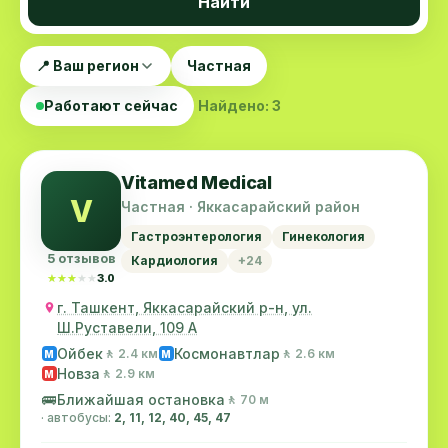
Найти
📍 Ваш регион
Частная
Работают сейчас
Найдено: 3
Vitamed Medical
V
Частная · Яккасарайский район
Гастроэнтерология
Гинекология
5 отзывов
Кардиология
+24
★★★★★
★★★★★
3.0
г. Ташкент, Яккасарайский р-н, ул.
Ш.Руставели, 109 А
Ойбек
Космонавтлар
🚶 2.4 км
🚶 2.6 км
M
M
Новза
🚶 2.9 км
M
🚌
Ближайшая остановка
🚶 70 м
· автобусы:
2, 11, 12, 40, 45, 47