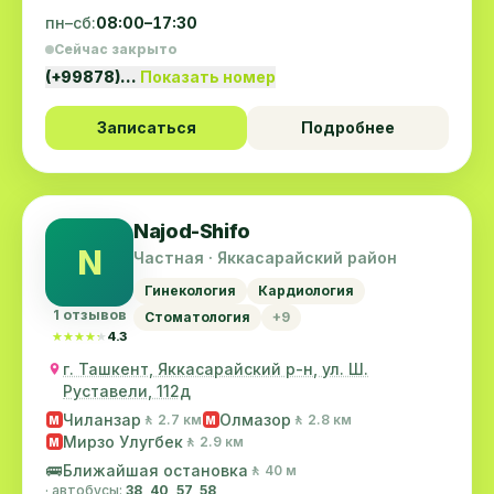
пн–сб:
08:00–17:30
Сейчас закрыто
(+99878)…
Показать номер
Записаться
Подробнее
Najod-Shifo
N
Частная · Яккасарайский район
Гинекология
Кардиология
1 отзывов
Стоматология
+9
★★★★★
★★★★★
4.3
г. Ташкент, Яккасарайский р-н, ул. Ш.
Руставели, 112д
Чиланзар
Олмазор
🚶 2.7 км
🚶 2.8 км
M
M
Мирзо Улугбек
🚶 2.9 км
M
🚌
Ближайшая остановка
🚶 40 м
· автобусы:
38, 40, 57, 58