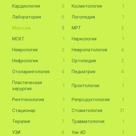
Кардиология
5
Косметология
1
Лаборатория
6
Логопедия
1
Массаж
3
МРТ
2
МСКТ
1
Наркология
1
Неврология
2
Невропатология
4
Нефрология
1
Ортопедия
2
Отоларингология
4
Педиатрия
4
Пластическая
1
Проктология
1
хирургия
Рентгенология
1
Репродуктология
1
Стационар
1
Стоматология
31
Терапия
7
Травматология
1
УЗИ
8
Узи 4D
1