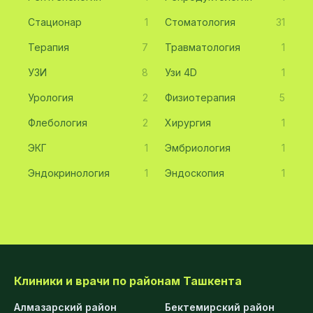
Стационар
1
Стоматология
31
Терапия
7
Травматология
1
УЗИ
8
Узи 4D
1
Урология
2
Физиотерапия
5
Флебология
2
Хирургия
1
ЭКГ
1
Эмбриология
1
Эндокринология
1
Эндоскопия
1
Клиники и врачи по районам Ташкента
Алмазарский район
Бектемирский район