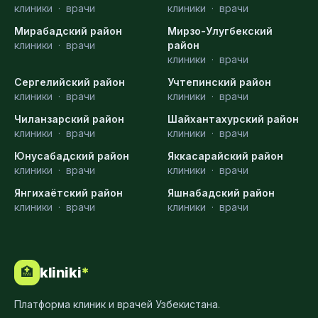
клиники
·
врачи
клиники
·
врачи
Мирабадский район
Мирзо-Улугбекский
клиники
·
врачи
район
клиники
·
врачи
Сергелийский район
Учтепинский район
клиники
·
врачи
клиники
·
врачи
Чиланзарский район
Шайхантахурский район
клиники
·
врачи
клиники
·
врачи
Юнусабадский район
Яккасарайский район
клиники
·
врачи
клиники
·
врачи
Янгихаётский район
Яшнабадский район
клиники
·
врачи
клиники
·
врачи
kliniki
*
🏥
Платформа клиник и врачей Узбекистана.