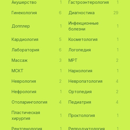
Акушерство
1
Гастроэнтерология
1
Гинекология
6
Диагностика
29
Инфекционные
Допплер
1
1
болезни
Кардиология
5
Косметология
1
Лаборатория
6
Логопедия
1
Массаж
3
МРТ
2
МСКТ
1
Наркология
1
Неврология
2
Невропатология
4
Нефрология
1
Ортопедия
2
Отоларингология
4
Педиатрия
4
Пластическая
1
Проктология
1
хирургия
Рентгенология
1
Репродуктология
1