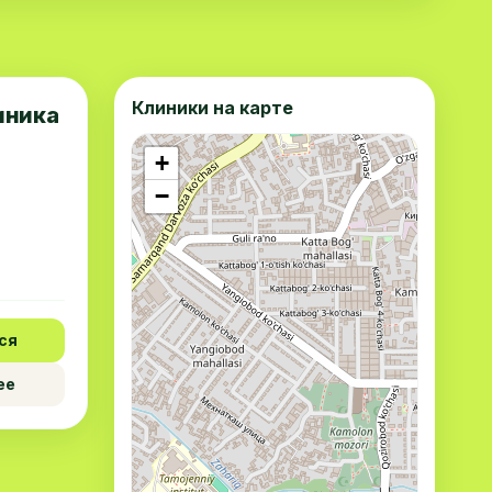
Клиники на карте
иника
+
−
ся
ее