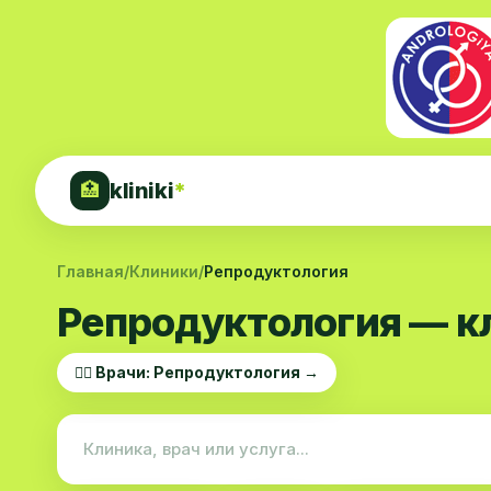
kliniki
*
🏥
Главная
/
Клиники
/
Репродуктология
Репродуктология — к
👨‍⚕️ Врачи: Репродуктология →