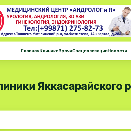
Главная
Клиники
Врачи
Специализации
Новости
линики Яккасарайского 