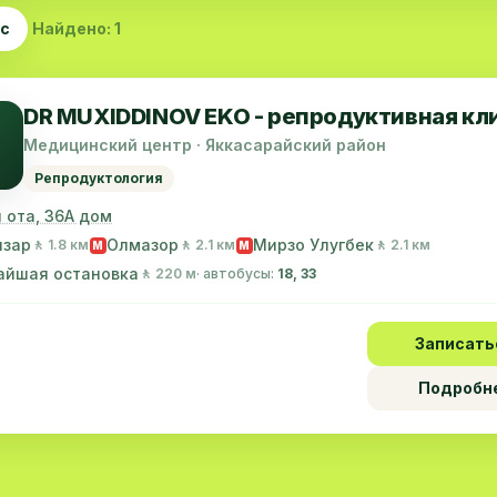
ас
Найдено: 1
DR MUXIDDINOV EKO - репродуктивная кл
Медицинский центр · Яккасарайский район
Репродуктология
 ота, 36А дом
нзар
Олмазор
Мирзо Улугбек
🚶 1.8 км
🚶 2.1 км
🚶 2.1 км
M
M
айшая остановка
🚶 220 м
· автобусы:
18, 33
Записать
Подробн