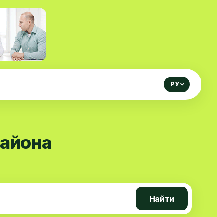
РУ
района
Найти