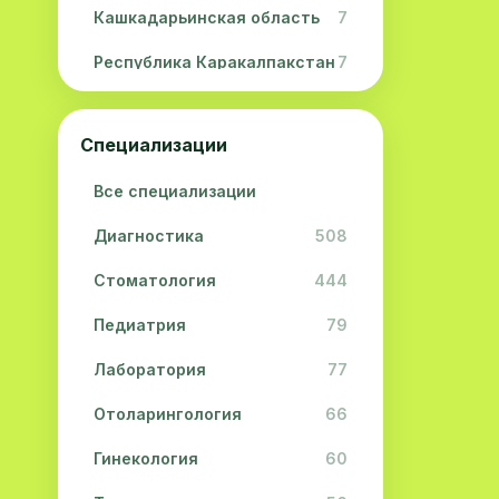
Кашкадарьинская область
7
Республика Каракалпакстан
7
Навоийская область
5
Специализации
Джизакская область
3
Все специализации
Сурхандарьинская область
2
Диагностика
508
Сырдарьинская область
2
Стоматология
444
Хорезмская область
2
Педиатрия
79
Лаборатория
77
Отоларингология
66
Гинекология
60