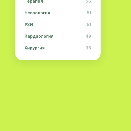
Терапия
56
Неврология
51
УЗИ
51
Кардиология
49
Хирургия
36
Физиотерапия
31
Косметология
28
Урология
28
Офтальмология
26
Дерматология
23
Эндокринология
21
Невропатология
21