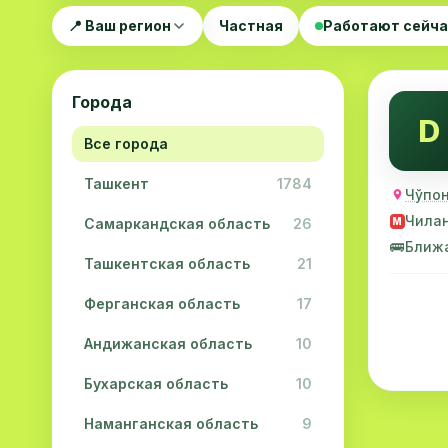
📍 Ваш регион
Частная
Работают сейч
Города
D
Все города
Ташкент
1784
Чўпон
Чила
Самаркандская область
26
M
🚌
Ближ
Ташкентская область
21
Ферганская область
17
Андижанская область
10
Бухарская область
10
Наманганская область
9