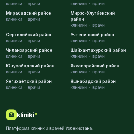
клиники
·
врачи
клиники
·
врачи
Мирабадский район
Мирзо-Улугбекский
клиники
·
врачи
район
клиники
·
врачи
Сергелийский район
Учтепинский район
клиники
·
врачи
клиники
·
врачи
Чиланзарский район
Шайхантахурский район
клиники
·
врачи
клиники
·
врачи
Юнусабадский район
Яккасарайский район
клиники
·
врачи
клиники
·
врачи
Янгихаётский район
Яшнабадский район
клиники
·
врачи
клиники
·
врачи
kliniki
*
🏥
Платформа клиник и врачей Узбекистана.