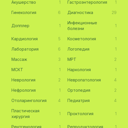
Акушерство
1
Гастроэнтерология
1
Гинекология
6
Диагностика
29
Инфекционные
Допплер
1
1
болезни
Кардиология
5
Косметология
1
Лаборатория
6
Логопедия
1
Массаж
3
МРТ
2
МСКТ
1
Наркология
1
Неврология
2
Невропатология
4
Нефрология
1
Ортопедия
2
Отоларингология
4
Педиатрия
4
Пластическая
1
Проктология
1
хирургия
Рентгенология
1
Репродуктология
1