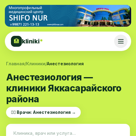
kliniki
*
🏥
Главная
/
Клиники
/
Анестезиология
Анестезиология —
клиники Яккасарайского
района
👨‍⚕️ Врачи: Анестезиология →