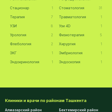
Стационар
1
Стоматология
31
Терапия
7
Травматология
1
УЗИ
8
Узи 4D
1
Урология
2
Физиотерапия
5
Флебология
2
Хирургия
1
ЭКГ
1
Эмбриология
1
Эндокринология
1
Эндоскопия
1
Клиники и врачи по районам Ташкента
Алмазарский район
Бектемирский район