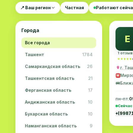
📍 Ваш регион
Частная
Работают сейч
Города
E
Все города
1 отзыв
Ташкент
1784
★★★★★
★★★★★
Самаркандская область
26
г. Та
Мирзо
M
Ташкентская область
21
🚌
Ближ
Ферганская область
17
пн–пт:
0
Андижанская область
10
Сейчас
+(9987
Бухарская область
10
Наманганская область
9