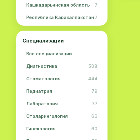
Кашкадарьинская область
7
Республика Каракалпакстан
7
Навоийская область
5
Специализации
Джизакская область
3
Все специализации
Сурхандарьинская область
2
Диагностика
508
Сырдарьинская область
2
Стоматология
444
Хорезмская область
2
Педиатрия
79
Лаборатория
77
Отоларингология
66
Гинекология
60