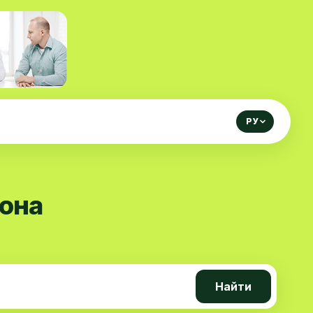
РУ
йона
Найти