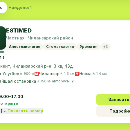
ас
Найдено: 1
ESTIMED
Частная · Чиланзарский район
Анестезиология
Стоматология
Урология
+3
ов
4.8
шкент, Чиланзарский р-н, 3 кв, 43д
 Улугбек
Чиланзар
Новза
🚶 900 м
🚶 1.3 км
🚶 1.4 км
M
M
айшая остановка
🚶 150 м
· автобусы:
2
9:00–17:00
Записать
 открыто
1)…
Показать номер
Подробн