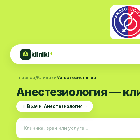
kliniki
*
🏥
Главная
/
Клиники
/
Анестезиология
Анестезиология — кл
👨‍⚕️ Врачи: Анестезиология →