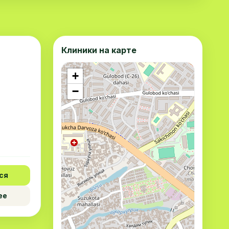
Клиники на карте
+
−
ся
ее