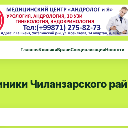
Главная
Клиники
Врачи
Специализации
Новости
иники Чиланзарского ра