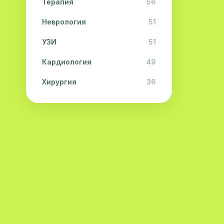
Терапия
56
Неврология
51
УЗИ
51
Кардиология
49
Хирургия
36
Физиотерапия
31
Косметология
28
Урология
28
Офтальмология
26
Дерматология
23
Эндокринология
21
Невропатология
21