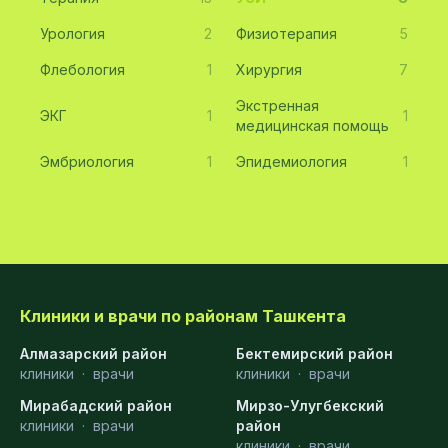
Урология
2
Физиотерапия
5
Флебология
1
Хирургия
7
Экстренная
ЭКГ
1
1
медицинская помощь
Эмбриология
1
Эпидемиология
1
Клиники и врачи по районам Ташкента
Алмазарский район
Бектемирский район
клиники
·
врачи
клиники
·
врачи
Мирабадский район
Мирзо-Улугбекский
клиники
·
врачи
район
клиники
·
врачи