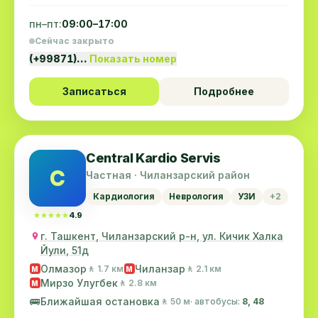
пн–пт:
09:00–17:00
Сейчас закрыто
(+99871)…
Показать номер
Записаться
Подробнее
Central Kardio Servis
C
Частная · Чиланзарский район
Кардиология
Неврология
УЗИ
+2
★★★★★
★★★★★
4.9
г. Ташкент, Чиланзарский р-н, ул. Кичик Халка
Йули, 51д
Олмазор
Чиланзар
🚶 1.7 км
🚶 2.1 км
M
M
Мирзо Улугбек
🚶 2.8 км
M
🚌
Ближайшая остановка
🚶 50 м
· автобусы:
8, 48