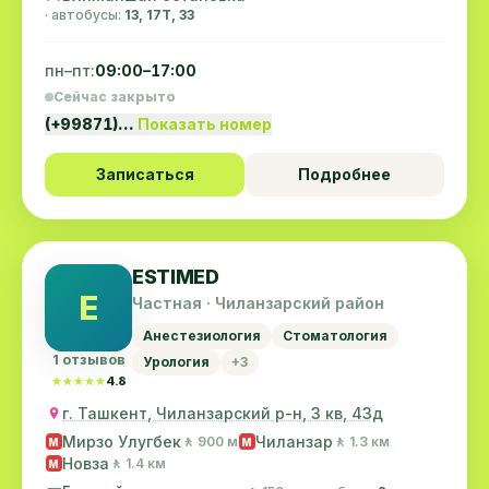
· автобусы:
13, 17T, 33
пн–пт:
09:00–17:00
Сейчас закрыто
(+99871)…
Показать номер
Записаться
Подробнее
ESTIMED
E
Частная · Чиланзарский район
Анестезиология
Стоматология
1 отзывов
Урология
+3
★★★★★
★★★★★
4.8
г. Ташкент, Чиланзарский р-н, 3 кв, 43д
Мирзо Улугбек
Чиланзар
🚶 900 м
🚶 1.3 км
M
M
Новза
🚶 1.4 км
M