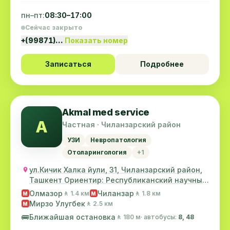
пн–пт:
08:30–17:00
Сейчас закрыто
+(99871)…
Показать номер
Записаться
Подробнее
Akmal med service
A
Частная · Чиланзарский район
УЗИ
Невропатология
Отоларингология
+1
ул.Кичик Халка йули, 31, Чиланзарский район,
Ташкент Ориентир: Республиканский научный
цен...
Олмазор
Чиланзар
🚶 1.4 км
🚶 1.8 км
M
M
Мирзо Улугбек
🚶 2.5 км
M
🚌
Ближайшая остановка
🚶 180 м
· автобусы:
8, 48