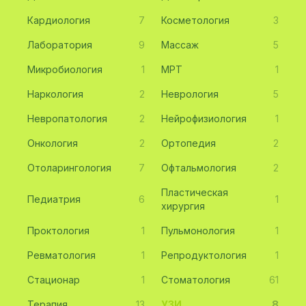
Кардиология
7
Косметология
3
Лаборатория
9
Массаж
5
Микробиология
1
МРТ
1
Наркология
2
Неврология
5
Невропатология
2
Нейрофизиология
1
Онкология
2
Ортопедия
2
Отоларингология
7
Офтальмология
2
Пластическая
Педиатрия
6
1
хирургия
Проктология
1
Пульмонология
1
Ревматология
1
Репродуктология
1
Стационар
1
Стоматология
61
Терапия
13
УЗИ
8