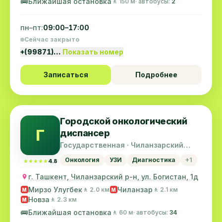
🚌
Ближайшая остановка
🚶 150 м
· автобусы:
2
пн–пт:
09:00–17:00
Сейчас закрыто
+(99871)…
Показать номер
Записаться
Подробнее
Городской онкологический
Г
диспансер
Государственная · Чиланзарский
район
Онкология
УЗИ
Диагностика
+1
★★★★★
★★★★★
4.8
г. Ташкент, Чиланзарский р-н, ул. Богистан, 1д
Мирзо Улугбек
Чиланзар
🚶 2.0 км
🚶 2.1 км
M
M
Новза
🚶 2.3 км
M
🚌
Ближайшая остановка
🚶 60 м
· автобусы:
34