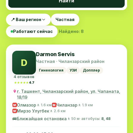
Найти
📍 Ваш регион
Частная
Работают сейчас
Найдено: 8
Darmon Servis
D
Частная · Чиланзарский район
Гинекология
УЗИ
Допплер
4 отзывов
★★★★★
★★★★★
4.7
г. Ташкент, Чиланзарский район, ул. Чапаната,
18/19
Олмазор
Чиланзар
🚶 1.6 км
🚶 1.9 км
M
M
Мирзо Улугбек
🚶 2.6 км
M
🚌
Ближайшая остановка
🚶 50 м
· автобусы:
8, 48