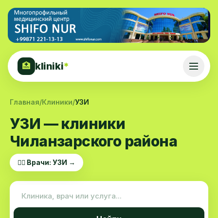
kliniki
*
🏥
Главная
/
Клиники
/
УЗИ
УЗИ — клиники
Чиланзарского района
👨‍⚕️ Врачи: УЗИ →