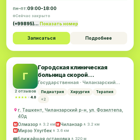
пн–пт:
09:00–18:00
Сейчас закрыто
(+99895)…
Показать номер
Записаться
Подробнее
Городская клиническая
Г
больница скорой
медицинской помощи
Государственная · Чиланзарский
район
(Неотложка)
2 отзывов
Педиатрия
Хирургия
Терапия
★★★★★
★★★★★
4.0
+2
г. Ташкент, Чиланзарский р-н, ул. Фозилтепа,
40д
Олмазор
Чиланзар
🚶 3.2 км
🚶 3.2 км
M
M
Мирзо Улугбек
🚶 3.6 км
M
🚌
Ближайшая остановка
🚶 320 м