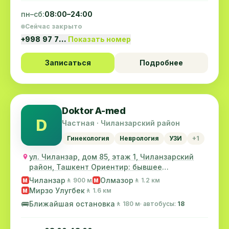
пн–сб:
08:00–24:00
Сейчас закрыто
+998 97 7…
Показать номер
Записаться
Подробнее
Doktor A-med
D
Частная · Чиланзарский район
Гинекология
Неврология
УЗИ
+1
ул. Чиланзар, дом 85, этаж 1, Чиланзарский
район, Ташкент Ориентир: бывшее
Американское по...
Чиланзар
Олмазор
🚶 900 м
🚶 1.2 км
M
M
Мирзо Улугбек
🚶 1.6 км
M
🚌
Ближайшая остановка
🚶 180 м
· автобусы:
18