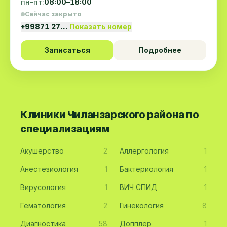
пн–пт:
08:00–18:00
Сейчас закрыто
+99871 27…
Показать номер
Записаться
Подробнее
Клиники Чиланзарского района по
специализациям
Акушерство
2
Аллергология
1
Анестезиология
1
Бактериология
1
Вирусология
1
ВИЧ СПИД
1
Гематология
2
Гинекология
8
Диагностика
58
Допплер
1