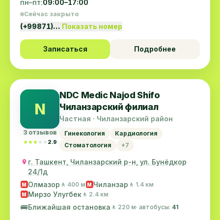
пн–пт:
09:00–17:00
Сейчас закрыто
(+99871)…
Показать номер
Записаться
Подробнее
NDC Medic Najod Shifo
N
Чиланзарский филиал
Частная · Чиланзарский район
3 отзывов
Гинекология
Кардиология
★★★★★
★★★★★
2.9
Стоматология
+7
г. Ташкент, Чиланзарский р-н, ул. Бунёдкор
24/1д
Олмазор
Чиланзар
🚶 400 м
🚶 1.4 км
M
M
Мирзо Улугбек
🚶 2.4 км
M
🚌
Ближайшая остановка
🚶 220 м
· автобусы:
41