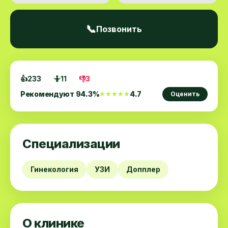
📞
Позвонить
👍
233
🤷
11
👎
3
Рекомендуют
94.3
%
4.7
★★★★★
★★★★★
Оценить
Специализации
Гинекология
УЗИ
Допплер
О клинике