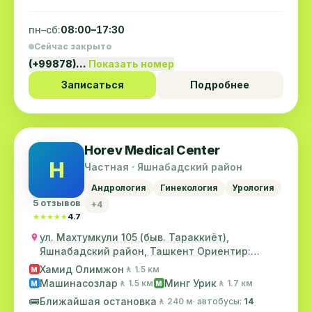
пн–сб:
08:00–17:30
Сейчас закрыто
(+99878)…
Показать номер
Записаться
Подробнее
Horev Medical Center
H
Частная · Яшнабадский район
Андрология
Гинекология
Урология
5 отзывов
+4
★★★★★
★★★★★
4.7
ул. Махтумкули 105 (быв. Тараккиёт),
Яшнабадский район, Ташкент Ориентир:
старое ТашМИ
Хамид Олимжон
🚶 1.5 км
M
Машинасозлар
Минг Урик
🚶 1.5 км
🚶 1.7 км
M
M
🚌
Ближайшая остановка
🚶 240 м
· автобусы:
14