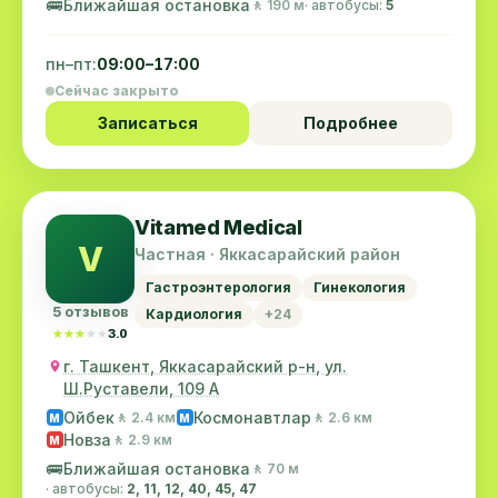
🚌
Ближайшая остановка
🚶 190 м
· автобусы:
5
пн–пт:
09:00–17:00
Сейчас закрыто
Записаться
Подробнее
Vitamed Medical
V
Частная · Яккасарайский район
Гастроэнтерология
Гинекология
5 отзывов
Кардиология
+24
★★★★★
★★★★★
3.0
г. Ташкент, Яккасарайский р-н, ул.
Ш.Руставели, 109 А
Ойбек
Космонавтлар
🚶 2.4 км
🚶 2.6 км
M
M
Новза
🚶 2.9 км
M
🚌
Ближайшая остановка
🚶 70 м
· автобусы:
2, 11, 12, 40, 45, 47