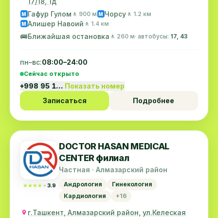
17/18, 1д
Гафур Гулом
Чорсу
🚶 900 м
🚶 1.2 км
M
M
Алишер Навоий
🚶 1.4 км
M
🚌
Ближайшая остановка
🚶 260 м
· автобусы:
17, 43
пн–вс:
08:00–24:00
Сейчас открыто
+998 95 1…
Показать номер
Записаться
Подробнее
DOCTOR HASAN MEDICAL
CENTER филиал
Частная · Алмазарский район
Андрология
Гинекология
★★★★★
★★★★★
3.9
Кардиология
+16
г.Ташкент, Алмазарский район, ул.Келеская