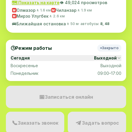
🗺️ Показать на карте
👁️ 49,024 просмотров
Олмазор
Чиланзар
🚶 1.6 км
🚶 1.9 км
M
M
Мирзо Улугбек
🚶 2.6 км
M
🚌
Ближайшая остановка
🚶 50 м
· автобусы:
8, 48
🕒
Режим работы
Закрыто
Сегодня
Выходной
Воскресенье
Выходной
Понедельник
09:00–17:00
📅
Записаться онлайн
📞
Заказать звонок
Задать вопрос