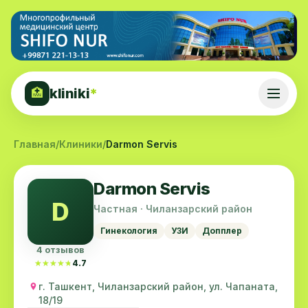
kliniki
*
🏥
Главная
/
Клиники
/
Darmon Servis
Darmon Servis
D
Частная · Чиланзарский район
Гинекология
УЗИ
Допплер
4 отзывов
★★★★★
★★★★★
4.7
г. Ташкент, Чиланзарский район, ул. Чапаната,
18/19