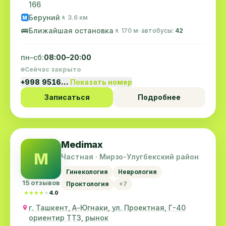
166
Беруний
🚶 3.6 км
M
🚌
Ближайшая остановка
🚶 170 м
· автобусы:
42
пн–сб:
08:00–20:00
Сейчас закрыто
+998 9516…
Показать номер
Записаться
Подробнее
Medimax
M
Частная · Мирзо-Улугбекский район
Гинекология
Неврология
15 отзывов
Проктология
+7
★★★★★
★★★★★
4.0
г. Ташкент, А-Югнаки, ул. Проектная, Г-40
ориентир ТТЗ, рынок