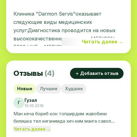
Клиника "Darmon Servis"оказывает
следующие виды медицинских
услуг:Диагностика проводится на новых
высококачественных сканерахMEDISON
Читать далее →
8000 LIVE и MEDISON 8000 SE (Ю.Корея)•
УЗИ, допплер плода и исследование 3D/4D
(запись на СD и цветное фото)• УЗИ плода
с допплерографией• УЗИ беременности•
Отзывы
(4)
＋ Добавить отзыв
УЗИ трансвагинальное• Допплерография
маткиДуплексное УЗИ артерий и вен:· УЗИ
Новые
Лучшие
Худшие
сердца (ЭХО КГ с допплером)· допплер
Гузал
Г
сосудов головы (транскраниальных
19.05.2018
сосудов)· допплер сосудов шеи
Ман кеча бориб кон топширдим жавобини
билишка тел киганимда хич ким манга савол
(брахиоцефальных сосудов)· допплер
жавоб килолмади душанба куни пафтор кон
Читать далее →
сосудов верхних конечностей· допплер
топширас дийишти клиника полний фуфло