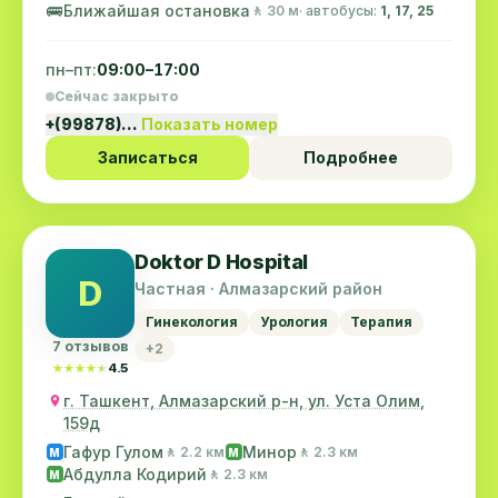
🚌
Ближайшая остановка
🚶 30 м
· автобусы:
1, 17, 25
пн–пт:
09:00–17:00
Сейчас закрыто
+(99878)…
Показать номер
Записаться
Подробнее
Doktor D Hospital
D
Частная · Алмазарский район
Гинекология
Урология
Терапия
7 отзывов
+2
★★★★★
★★★★★
4.5
г. Ташкент, Алмазарский р-н, ул. Уста Олим,
159д
Гафур Гулом
Минор
🚶 2.2 км
🚶 2.3 км
M
M
Абдулла Кодирий
🚶 2.3 км
M