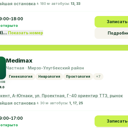
айшая остановка
🚶 180 м
· автобусы:
13, 33
9:00–18:00
Записать
 открыто
8)…
Показать номер
Подробн
Medimax
Частная · Мирзо-Улугбекский район
Гинекология
Неврология
Проктология
+7
вов
4.0
шкент, А-Югнаки, ул. Проектная, Г-40 ориентир ТТЗ, рынок
айшая остановка
🚶 30 м
· автобусы:
1, 17, 25
9:00–17:00
Записать
 открыто