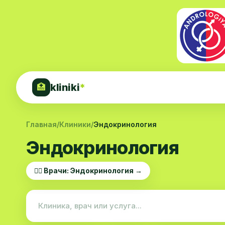
kliniki
*
🏥
Главная
/
Клиники
/
Эндокринология
Эндокринология
👨‍⚕️ Врачи: Эндокринология →