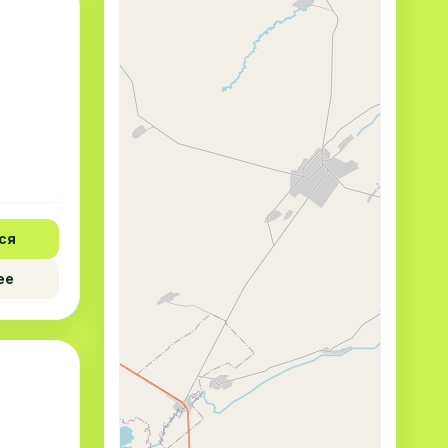
ся
ее