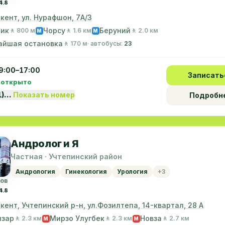
4.8
шкент, ул. Нурафшон, 7А/3
лик
Чорсу
Беруний
🚶 800 м
🚶 1.6 км
🚶 2.0 км
M
M
айшая остановка
🚶 170 м
· автобусы:
23
9:00–17:00
Записать
 открыто
1)…
Показать номер
Подробн
Андролог и Я
Частная · Учтепинский район
Андрология
Гинекология
Урология
+3
вов
4.8
шкент, Учтепинский р-н, ул.Фозилтепа, 14-квартал, 28 А
нзар
Мирзо Улугбек
Новза
🚶 2.3 км
🚶 2.3 км
🚶 2.7 км
M
M