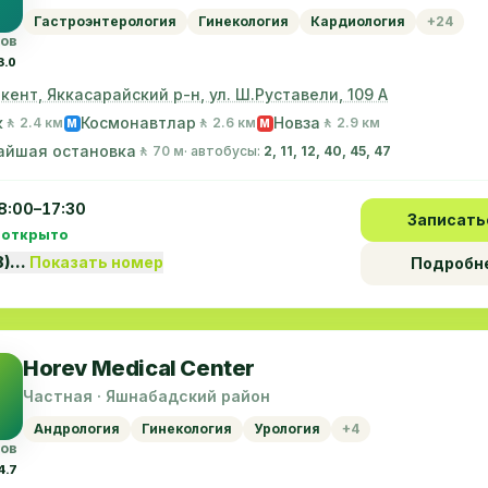
Гастроэнтерология
Гинекология
Кардиология
+24
вов
3.0
шкент, Яккасарайский р-н, ул. Ш.Руставели, 109 А
к
Космонавтлар
Новза
🚶 2.4 км
🚶 2.6 км
🚶 2.9 км
M
M
айшая остановка
🚶 70 м
· автобусы:
2, 11, 12, 40, 45, 47
8:00–17:30
Записать
 открыто
8)…
Показать номер
Подробн
Horev Medical Center
Частная · Яшнабадский район
Андрология
Гинекология
Урология
+4
вов
4.7