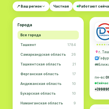
📍 Ваш регион
Частная
Работают сейч
Города
Все города
Ташкент
1784
★★★★★
★★★★★
г. Та
Самаркандская область
26
Гафур
M
Ташкентская область
21
🚌
Ближ
Ферганская область
17
пн–вс:
0
Сейчас
Андижанская область
10
+(9989
Бухарская область
10
Наманганская область
9