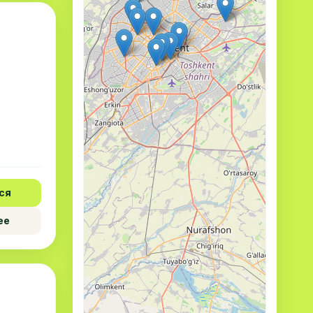
ся
ее