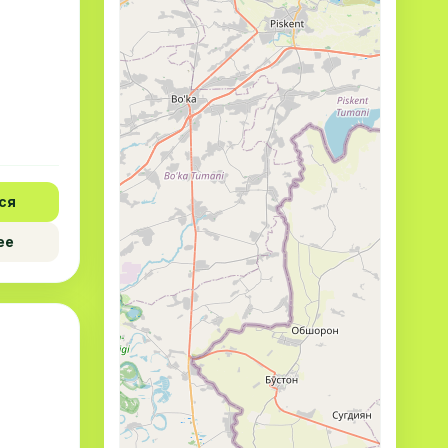
ся
ее