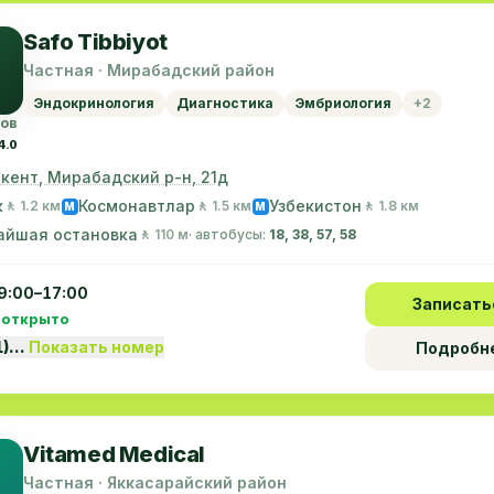
Safo Tibbiyot
Частная · Мирабадский район
Эндокринология
Диагностика
Эмбриология
+2
вов
4.0
шкент, Мирабадский р-н, 21д
к
Космонавтлар
Узбекистон
🚶 1.2 км
🚶 1.5 км
🚶 1.8 км
M
M
айшая остановка
🚶 110 м
· автобусы:
18, 38, 57, 58
9:00–17:00
Записать
 открыто
1)…
Показать номер
Подробн
Vitamed Medical
Частная · Яккасарайский район