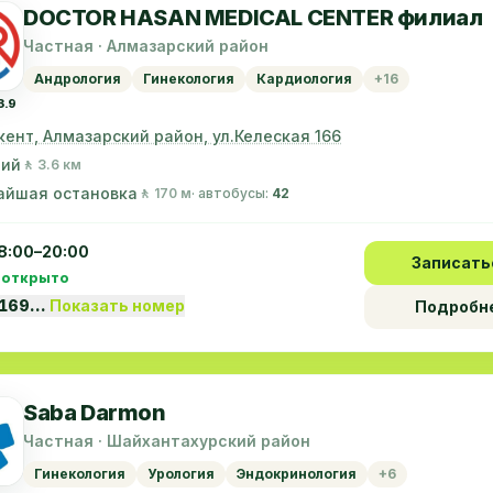
DOCTOR HASAN MEDICAL CENTER филиал
Частная · Алмазарский район
Андрология
Гинекология
Кардиология
+16
3.9
кент, Алмазарский район, ул.Келеская 166
ний
🚶 3.6 км
айшая остановка
🚶 170 м
· автобусы:
42
8:00–20:00
Записать
 открыто
5169…
Показать номер
Подробн
Saba Darmon
Частная · Шайхантахурский район
Гинекология
Урология
Эндокринология
+6