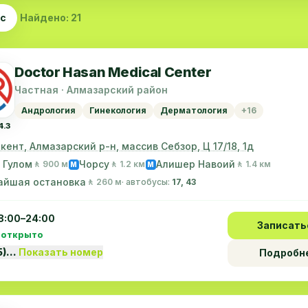
ас
Найдено: 21
Doctor Hasan Medical Center
Частная · Алмазарский район
Андрология
Гинекология
Дерматология
+16
4.3
шкент, Алмазарский р-н, массив Себзор, Ц 17/18, 1д
 Гулом
Чорсу
Алишер Навоий
🚶 900 м
🚶 1.2 км
🚶 1.4 км
M
M
айшая остановка
🚶 260 м
· автобусы:
17, 43
8:00–24:00
Записать
 открыто
5)…
Показать номер
Подробн