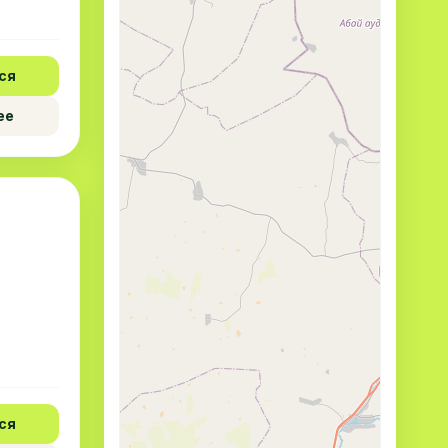
ся
ее
ся