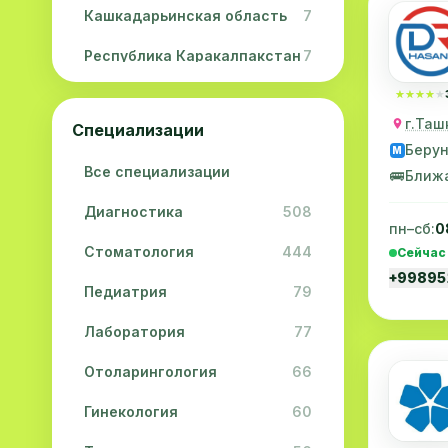
Кашкадарьинская область
7
Республика Каракалпакстан
7
Навоийская область
5
★★★★★
★★★★★
г.Таш
Специализации
Джизакская область
3
Беру
M
Все специализации
Сурхандарьинская область
2
🚌
Ближ
Диагностика
508
Сырдарьинская область
2
пн–сб:
0
Стоматология
444
Сейчас
Хорезмская область
2
+9989
Педиатрия
79
Лаборатория
77
Отоларингология
66
Гинекология
60