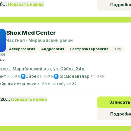
8)…
Показать номер
Подробн
Shox Med Center
Частная · Мирабадский район
Аллергология
Андрология
Гастроэнтерология
+25
вов
4.2
шкент, Мирабадский р-н, ул. Ойбек, 34д
ент
Ойбек
Космонавтлар
🚶 550 м
🚶 850 м
🚶 1.3 км
M
M
айшая остановка
🚶 150 м
· автобусы:
22
 20…
Показать номер
Записать
Подробн