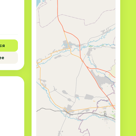
ся
ее