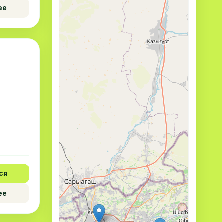
ее
ся
ее