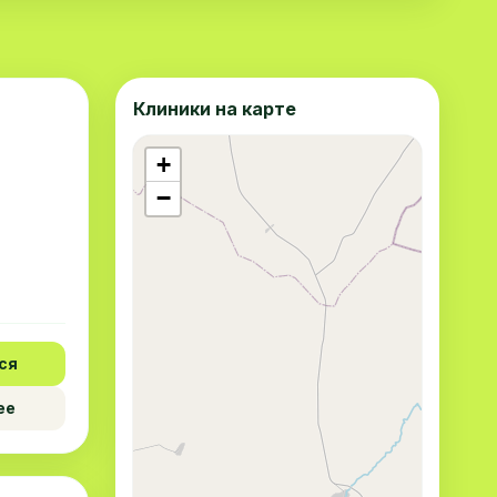
Клиники на карте
+
−
ся
ее