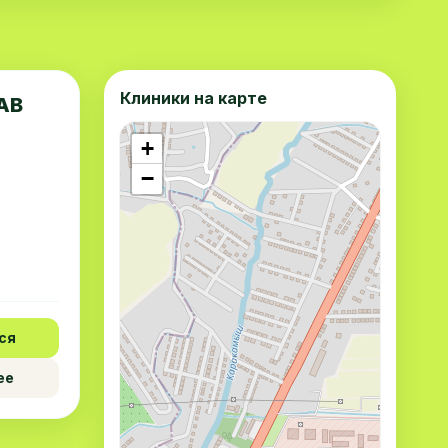
Клиники на карте
AB
+
−
ся
ее