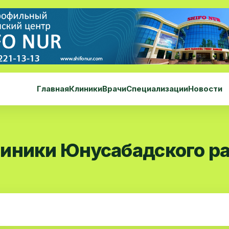
Главная
Клиники
Врачи
Специализации
Новости
иники Юнусабадского р