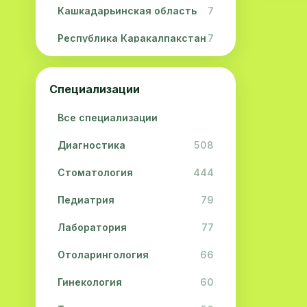
Кашкадарьинская область
7
Республика Каракалпакстан
7
Навоийская область
5
Специализации
Джизакская область
3
Все специализации
Сурхандарьинская область
2
Диагностика
508
Сырдарьинская область
2
Стоматология
444
Хорезмская область
2
Педиатрия
79
Лаборатория
77
Отоларингология
66
Гинекология
60