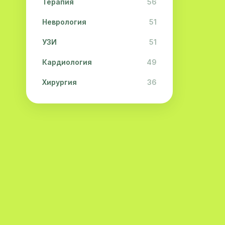
Терапия
56
Неврология
51
УЗИ
51
Кардиология
49
Хирургия
36
Физиотерапия
31
Косметология
28
Урология
28
Офтальмология
26
Дерматология
23
Эндокринология
21
Невропатология
21