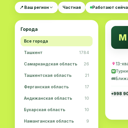
📍 Ваш регион
Частная
Работают сейч
Города
М
Все города
Ташкент
1784
13-кв
Самаркандская область
26
Турки
M
Ташкентская область
21
🚌
Ближ
Ферганская область
17
+998 9
Андижанская область
10
Бухарская область
10
Наманганская область
9