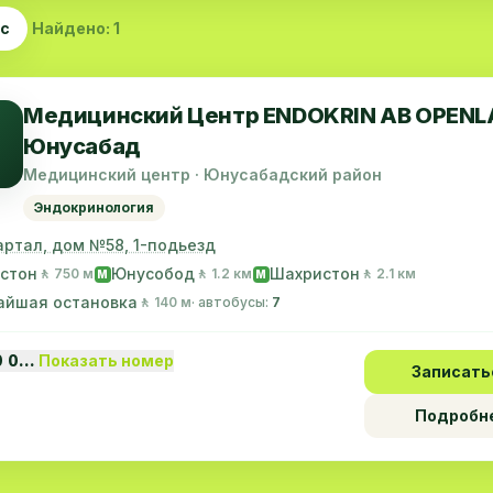
ас
Найдено: 1
Медицинский Центр ENDOKRIN АB OPENL
Юнусабад
Медицинский центр · Юнусабадский район
Эндокринология
артал, дом №58, 1-подьезд
стон
Юнусобод
Шахристон
🚶 750 м
🚶 1.2 км
🚶 2.1 км
M
M
айшая остановка
🚶 140 м
· автобусы:
7
0 0…
Показать номер
Записать
Подробн