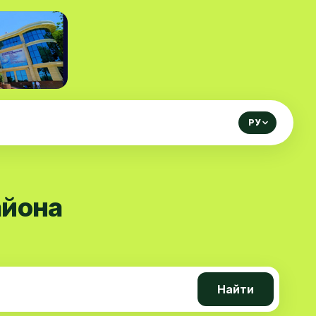
РУ
айона
Найти