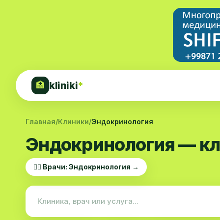
kliniki
*
🏥
Главная
/
Клиники
/
Эндокринология
Эндокринология — кл
👨‍⚕️ Врачи: Эндокринология →