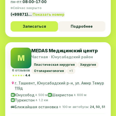
пн–пт:
08:00–17:00
Сейчас закрыто
(+99871)…
Показать номер
Записаться
Подробнее
MEDAS Медицинский центр
M
Частная · Юнусабадский район
Пластическая хирургия
Хирургия
6 отзывов
Отоларингология
+1
★★★★★
★★★★★
4.4
г. Ташкент, Юнусабадский р-н, ул. Амир Темур
119д
Юнусобод
Шахристон
🚶 500 м
🚶 600 м
M
M
Туркистон
🚶 1.2 км
M
🚌
Ближайшая остановка
🚶 100 м
· автобусы:
24, 50, 51