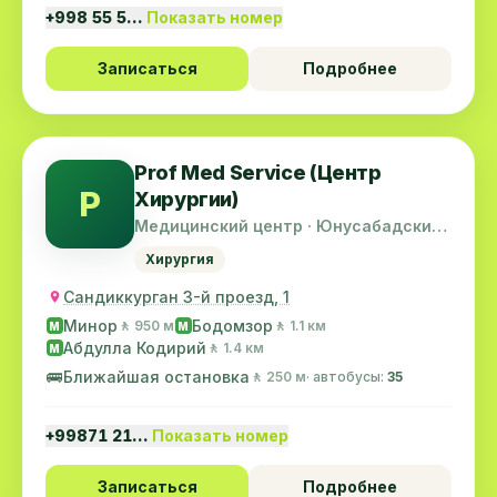
+998 55 5…
Показать номер
Записаться
Подробнее
Prof Med Service (Центр
P
Хирургии)
Медицинский центр · Юнусабадский
район
Хирургия
Сандиккурган 3-й проезд, 1
Минор
Бодомзор
🚶 950 м
🚶 1.1 км
M
M
Абдулла Кодирий
🚶 1.4 км
M
🚌
Ближайшая остановка
🚶 250 м
· автобусы:
35
+99871 21…
Показать номер
Записаться
Подробнее