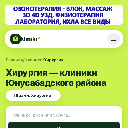
kliniki
*
🏥
Главная
/
Клиники
/
Хирургия
Хирургия — клиники
Юнусабадского района
👨‍⚕️ Врачи: Хирургия →