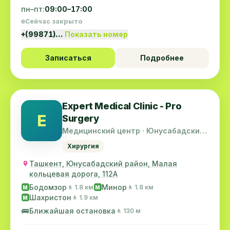
пн–пт:
09:00–17:00
Сейчас закрыто
+(99871)…
Показать номер
Записаться
Подробнее
Expert Medical Clinic - Pro
E
Surgery
Медицинский центр · Юнусабадский
район
Хирургия
Ташкент, Юнусабадский район, Малая
кольцевая дорога, 112A
Бодомзор
Минор
🚶 1.8 км
🚶 1.8 км
M
M
Шахристон
🚶 1.9 км
M
🚌
Ближайшая остановка
🚶 130 м