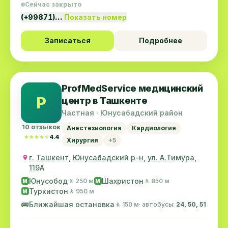
Сейчас закрыто
(+99871)…
Показать номер
Записаться
Подробнее
ProfMedService медицинский
P
центр в Ташкенте
Частная · Юнусабадский район
10 отзывов
Анестезиология
Кардиология
★★★★★
★★★★★
4.4
Хирургия
+5
г. Ташкент, Юнусабадский р-н, ул. А.Тимура,
119A
Юнусобод
Шахристон
🚶 250 м
🚶 850 м
M
M
Туркистон
🚶 950 м
M
🚌
Ближайшая остановка
🚶 150 м
· автобусы:
24, 50, 51