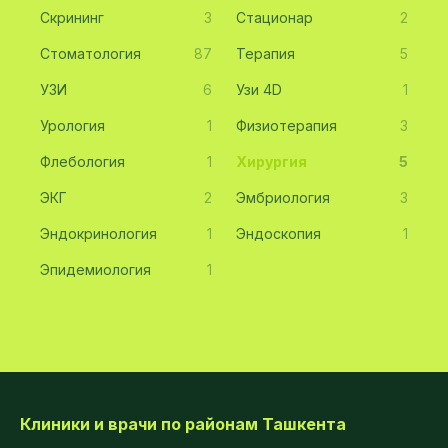
Скрининг
3
Стационар
2
Стоматология
87
Терапия
5
УЗИ
6
Узи 4D
1
Урология
1
Физиотерапия
3
Флебология
1
Хирургия
5
ЭКГ
2
Эмбриология
3
Эндокринология
1
Эндоскопия
1
Эпидемиология
1
Клиники и врачи по районам Ташкента