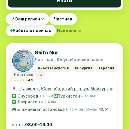
Найти
📍 Ваш регион
Частная
Работают сейчас
Найдено: 5
Shifo Nur
Частная · Юнусабадский район
Анестезиология
Хирургия
Терапия
9 отзывов
+4
★★★★★
★★★★★
4.9
г. Ташкент, Юнусабадский р-н, ул. Мойкургон
Юнусобод
Туркистон
🚶 1.3 км
🚶 1.3 км
M
M
Шахристон
🚶 2.0 км
M
🚌
Ближайшая остановка
🚶 70 м
· автобусы:
43, 51
пн–пт:
08:00–19:00