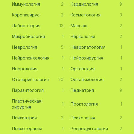
Иммунология
2
Кардиология
9
Коронавирус
2
Косметология
3
Лаборатория
13
Массаж
2
Микробиология
1
Наркология
2
Неврология
5
Невропатология
1
Нейропсихология
1
Нейрохирургия
1
Нефрология
1
Ортопедия
1
Отоларингология
20
Офтальмология
2
Паразитология
1
Педиатрия
9
Пластическая
1
Проктология
1
хирургия
Психиатрия
2
Психология
2
Психотерапия
1
Репродуктология
2