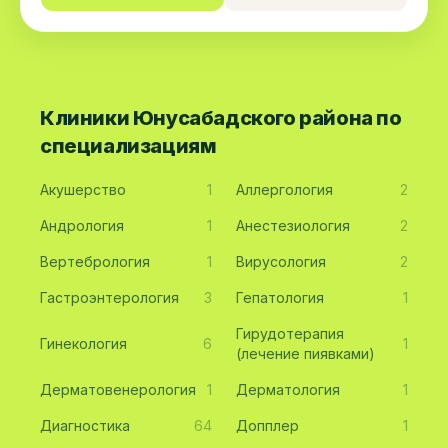
Клиники Юнусабадского района по
специализациям
Акушерство
1
Аллергология
2
Андрология
1
Анестезиология
2
Вертебрология
1
Вирусология
2
Гастроэнтерология
3
Гепатология
1
Гирудотерапия
Гинекология
6
1
(лечение пиявками)
Дерматовенерология
1
Дерматология
1
Диагностика
64
Допплер
1