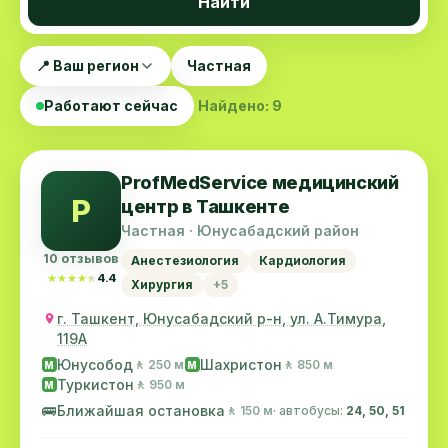
Найти
📍 Ваш регион
Частная
Работают сейчас
Найдено: 9
ProfMedService медицинский
P
центр в Ташкенте
Частная · Юнусабадский район
10 отзывов
Анестезиология
Кардиология
★★★★★
★★★★★
4.4
Хирургия
+5
г. Ташкент, Юнусабадский р-н, ул. А.Тимура,
119A
Юнусобод
Шахристон
🚶 250 м
🚶 850 м
M
M
Туркистон
🚶 950 м
M
🚌
Ближайшая остановка
🚶 150 м
· автобусы:
24, 50, 51