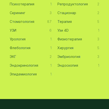
Психотерапия
1
Репродуктология
2
Скрининг
3
Стационар
2
Стоматология
87
Терапия
5
УЗИ
6
Узи 4D
1
Урология
1
Физиотерапия
3
Флебология
1
Хирургия
5
ЭКГ
2
Эмбриология
3
Эндокринология
1
Эндоскопия
1
Эпидемиология
1