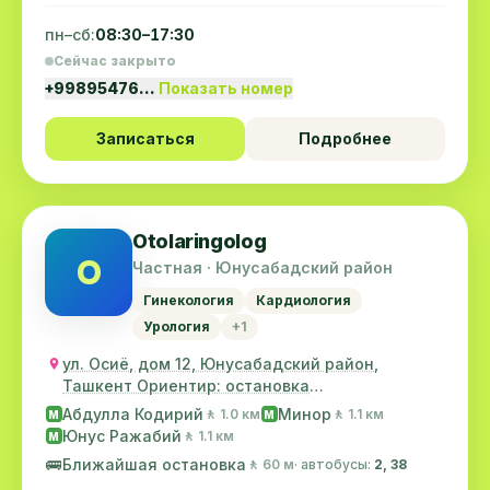
пн–сб:
08:30–17:30
Сейчас закрыто
+99895476…
Показать номер
Записаться
Подробнее
Otolaringolog
O
Частная · Юнусабадский район
Гинекология
Кардиология
Урология
+1
ул. Осиё, дом 12, Юнусабадский район,
Ташкент Ориентир: остановка
"Гидрометцентр"
Абдулла Кодирий
Минор
🚶 1.0 км
🚶 1.1 км
M
M
Юнус Ражабий
🚶 1.1 км
M
🚌
Ближайшая остановка
🚶 60 м
· автобусы:
2, 38