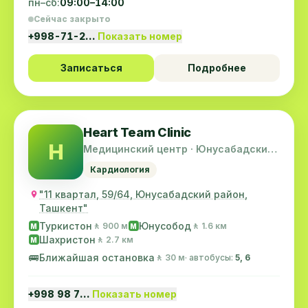
пн–сб:
09:00–14:00
Сейчас закрыто
+998-71-2…
Показать номер
Записаться
Подробнее
Heart Team Clinic
H
Медицинский центр · Юнусабадский
район
Кардиология
"11 квартал, 59/64, Юнусабадский район,
Ташкент"
Туркистон
Юнусобод
🚶 900 м
🚶 1.6 км
M
M
Шахристон
🚶 2.7 км
M
🚌
Ближайшая остановка
🚶 30 м
· автобусы:
5, 6
+998 98 7…
Показать номер