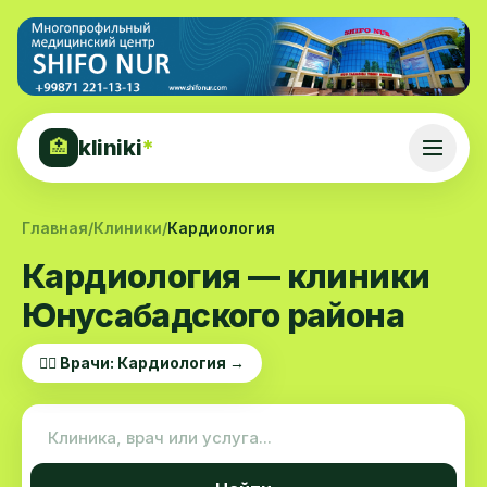
kliniki
*
🏥
Главная
/
Клиники
/
Кардиология
Кардиология — клиники
Юнусабадского района
👨‍⚕️ Врачи: Кардиология →