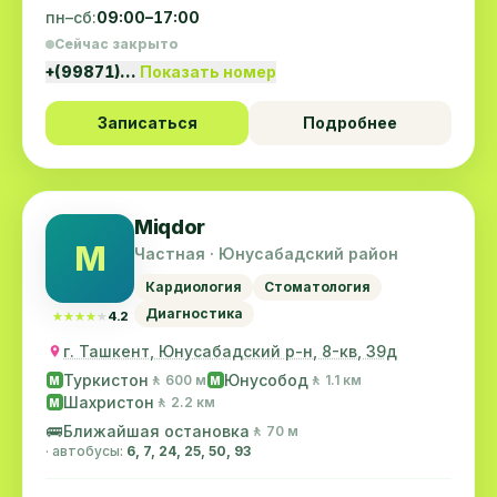
пн–сб:
09:00–17:00
Сейчас закрыто
+(99871)…
Показать номер
Записаться
Подробнее
Miqdor
M
Частная · Юнусабадский район
Кардиология
Стоматология
Диагностика
★★★★★
★★★★★
4.2
г. Ташкент, Юнусабадский р-н, 8-кв, 39д
Туркистон
Юнусобод
🚶 600 м
🚶 1.1 км
M
M
Шахристон
🚶 2.2 км
M
🚌
Ближайшая остановка
🚶 70 м
· автобусы:
6, 7, 24, 25, 50, 93