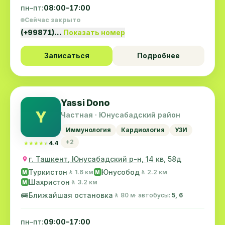
пн–пт:
08:00–17:00
Сейчас закрыто
(+99871)…
Показать номер
Записаться
Подробнее
Yassi Dono
Y
Частная · Юнусабадский район
Иммунология
Кардиология
УЗИ
+2
★★★★★
★★★★★
4.4
г. Ташкент, Юнусабадский р-н, 14 кв, 58д
Туркистон
Юнусобод
🚶 1.6 км
🚶 2.2 км
M
M
Шахристон
🚶 3.2 км
M
🚌
Ближайшая остановка
🚶 80 м
· автобусы:
5, 6
пн–пт:
09:00–17:00