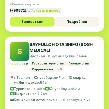
Сейчас закрыто
(+99871)…
Показать номер
Записаться
Подробнее
SAYFULLOH OTA SHIFO (SOSH
S
MEDICAL)
Частная · Юнусабадский район
Гастроэнтерология
Гинекология
★★★★★
★★★★★
3.2
Кардиология
+9
г.Ташкент, Юнусабадский р-н,13 квартал,
ул.Янги шахар,64а
Туркистон
Юнусобод
🚶 350 м
🚶 950 м
M
M
Шахристон
🚶 2.0 км
M
🚌
Ближайшая остановка
🚶 80 м
· автобусы:
7, 25