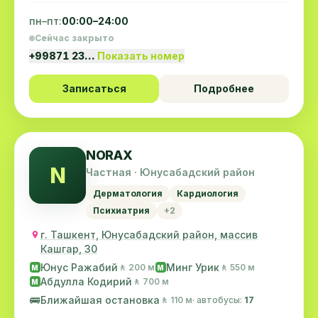
пн–пт:
00:00–24:00
Сейчас закрыто
+99871 23…
Показать номер
Записаться
Подробнее
NORAX
N
Частная · Юнусабадский район
Дерматология
Кардиология
Психиатрия
+2
г. Ташкент, Юнусабадский район, массив
Кашгар, 30
Юнус Ражабий
Минг Урик
🚶 200 м
🚶 550 м
M
M
Абдулла Кодирий
🚶 700 м
M
🚌
Ближайшая остановка
🚶 110 м
· автобусы:
17