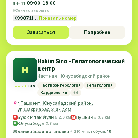
пн–пт:
09:00–18:00
Сейчас закрыто
+(99871)…
Показать номер
Записаться
Подробнее
Hakim Sino - Гепатологический
H
центр
Частная · Юнусабадский район
Гастроэнтерология
Гепатология
★★★★★
★★★★★
3.9
Кардиология
+4
г.Ташкент, Юнусабадский район,
ул.Шахриабад 21а- дом
Буюк Ипак Йули
Пушкин
🚶 2.6 км
🚶 3.2 км
M
M
Юнусобод
🚶 3.8 км
M
🚌
Ближайшая остановка
🚶 210 м
· автобусы:
19