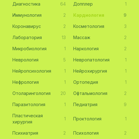
Диагностика
64
Допплер
1
Иммунология
2
Кардиология
9
Коронавирус
2
Косметология
3
Лаборатория
13
Массаж
2
Микробиология
1
Наркология
2
Неврология
5
Невропатология
1
Нейропсихология
1
Нейрохирургия
1
Нефрология
1
Ортопедия
1
Отоларингология
20
Офтальмология
2
Паразитология
1
Педиатрия
9
Пластическая
1
Проктология
1
хирургия
Психиатрия
2
Психология
2