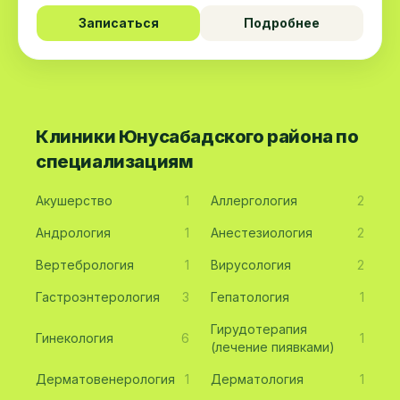
Записаться
Подробнее
Клиники Юнусабадского района по
специализациям
Акушерство
1
Аллергология
2
Андрология
1
Анестезиология
2
Вертебрология
1
Вирусология
2
Гастроэнтерология
3
Гепатология
1
Гирудотерапия
Гинекология
6
1
(лечение пиявками)
Дерматовенерология
1
Дерматология
1