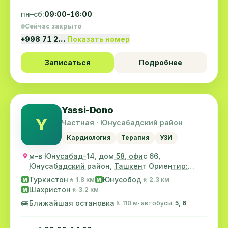
пн–сб:
09:00–16:00
Сейчас закрыто
+998 71 2…
Показать номер
Записаться
Подробнее
Yassi-Dono
Y
Частная · Юнусабадский район
Кардиология
Терапия
УЗИ
м-в Юнусабад-14, дом 58, офис 66,
Юнусабадский район, Ташкент Ориентир:
рынок "Сайрам"
Туркистон
Юнусобод
🚶 1.8 км
🚶 2.3 км
M
M
Шахристон
🚶 3.2 км
M
🚌
Ближайшая остановка
🚶 110 м
· автобусы:
5, 6