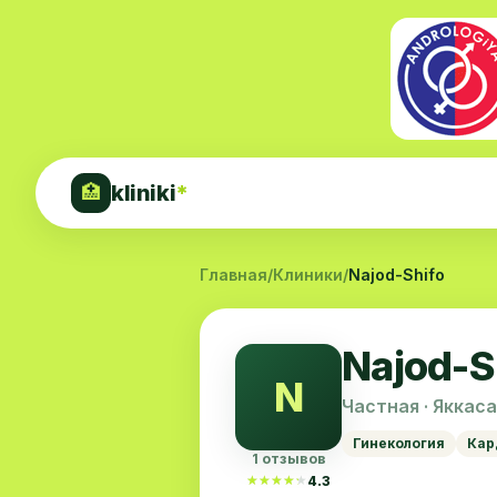
kliniki
*
🏥
Главная
/
Клиники
/
Najod-Shifo
Najod-S
N
Частная · Яккас
Гинекология
Кар
1 отзывов
★★★★★
★★★★★
4.3