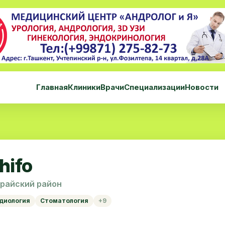
Главная
Клиники
Врачи
Специализации
Новости
hifo
арайский район
диология
Стоматология
+9