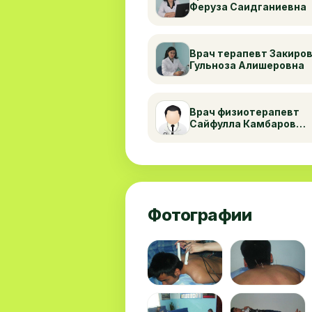
Феруза Саидганиевна
Врач терапевт Закиро
Гульноза Алишеровна
Врач физиотерапевт
Сайфулла Камбаров
Пардаевич
Фотографии