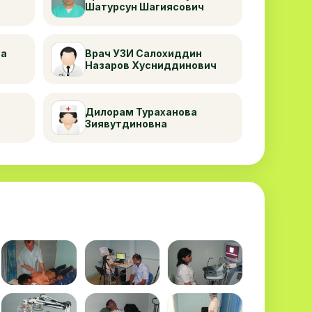
Шатурсун Шагиясович
ва
Врач УЗИ Салохиддин
Назаров Хусниддинович
Дилорам Тураханова
Зиявутдиновна