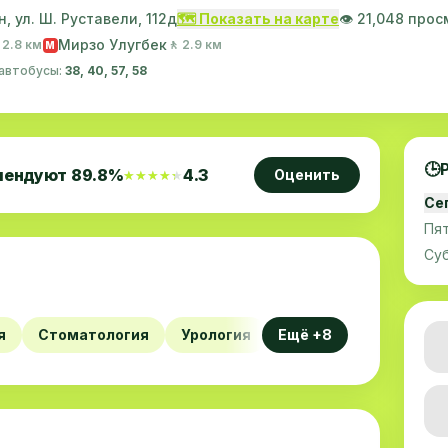
, ул. Ш. Руставели, 112д
🗺️ Показать на карте
👁️ 21,048 про
Мирзо Улугбек
 2.8 км
🚶 2.9 км
M
 автобусы:
38, 40, 57, 58
🕒
мендуют
89.8
%
4.3
Оценить
★★★★★
★★★★★
Се
Пя
Су
я
Стоматология
Урология
Ещё +8