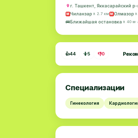
г. Ташкент, Яккасарайский р-н
Чиланзар
Олмазор
🚶 2.7 км
🚶
M
M
🚌
Ближайшая остановка
🚶 40 м
·
Реко
👍
44
🤷
5
👎
0
Специализации
Гинекология
Кардиологи