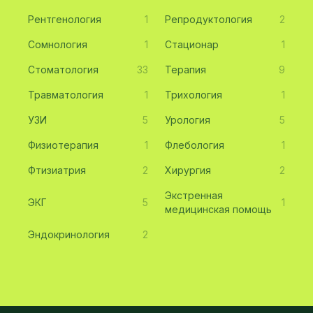
Рентгенология
1
Репродуктология
2
Сомнология
1
Стационар
1
Стоматология
33
Терапия
9
Травматология
1
Трихология
1
УЗИ
5
Урология
5
Физиотерапия
1
Флебология
1
Фтизиатрия
2
Хирургия
2
Экстренная
ЭКГ
5
1
медицинская помощь
Эндокринология
2