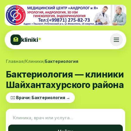
kliniki
*
🏥
Главная
/
Клиники
/
Бактериология
Бактериология — клиники
Шайхантахурского района
👨‍⚕️ Врачи: Бактериология →