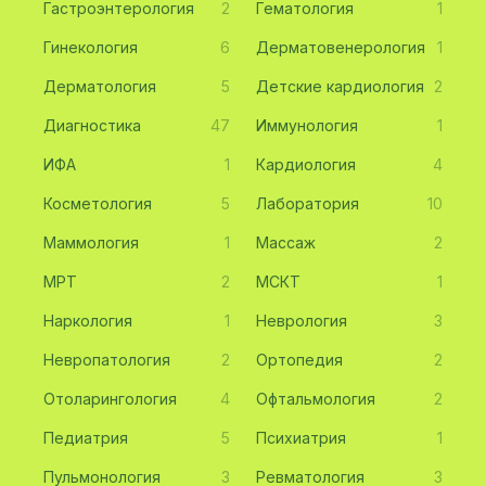
Гастроэнтерология
2
Гематология
1
Гинекология
6
Дерматовенерология
1
Дерматология
5
Детские кардиология
2
Диагностика
47
Иммунология
1
ИФА
1
Кардиология
4
Косметология
5
Лаборатория
10
Маммология
1
Массаж
2
МРТ
2
МСКТ
1
Наркология
1
Неврология
3
Невропатология
2
Ортопедия
2
Отоларингология
4
Офтальмология
2
Педиатрия
5
Психиатрия
1
Пульмонология
3
Ревматология
3