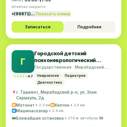
Сейчас закрыто
+(99871)…
Показать номер
Записаться
Подробнее
Городской детский
Г
психоневрологический
диспансер
Государственная · Мирабадский
район
Неврология
Педиатрия
★★★★★
★★★★★
4.7
Диагностика
г. Ташкент, Мирабадский р-н, ул. Эски
Сарыкуль, 2д
Матонат
Кипчок
🚶 2.3 км
🚶 2.5 км
M
M
Машинасозлар
🚶 2.6 км
M
🚌
Ближайшая остановка
🚶 270 м
· автобусы:
55