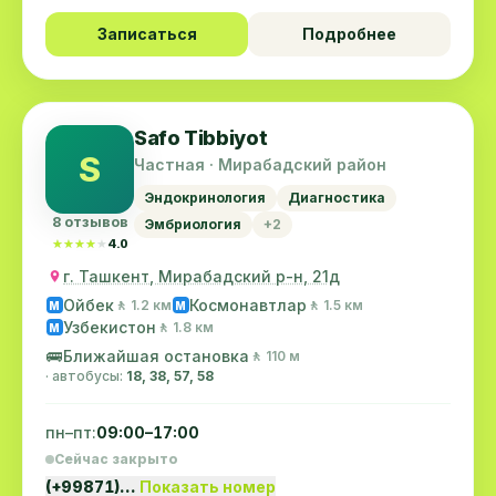
Записаться
Подробнее
Safo Tibbiyot
S
Частная · Мирабадский район
Эндокринология
Диагностика
8 отзывов
Эмбриология
+2
★★★★★
★★★★★
4.0
г. Ташкент, Мирабадский р-н, 21д
Ойбек
Космонавтлар
🚶 1.2 км
🚶 1.5 км
M
M
Узбекистон
🚶 1.8 км
M
🚌
Ближайшая остановка
🚶 110 м
· автобусы:
18, 38, 57, 58
пн–пт:
09:00–17:00
Сейчас закрыто
(+99871)…
Показать номер