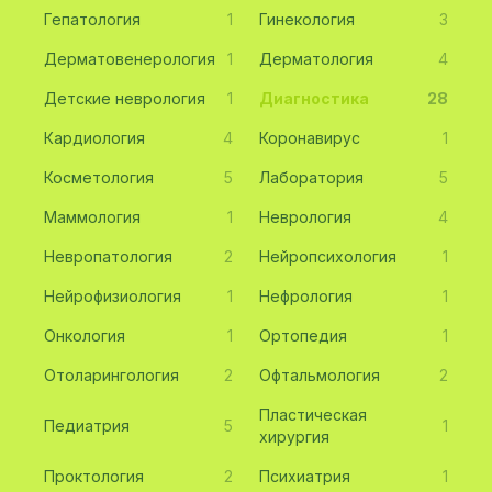
Гепатология
1
Гинекология
3
Дерматовенерология
1
Дерматология
4
Детские неврология
1
Диагностика
28
Кардиология
4
Коронавирус
1
Косметология
5
Лаборатория
5
Маммология
1
Неврология
4
Невропатология
2
Нейропсихология
1
Нейрофизиология
1
Нефрология
1
Онкология
1
Ортопедия
1
Отоларингология
2
Офтальмология
2
Пластическая
Педиатрия
5
1
хирургия
Проктология
2
Психиатрия
1