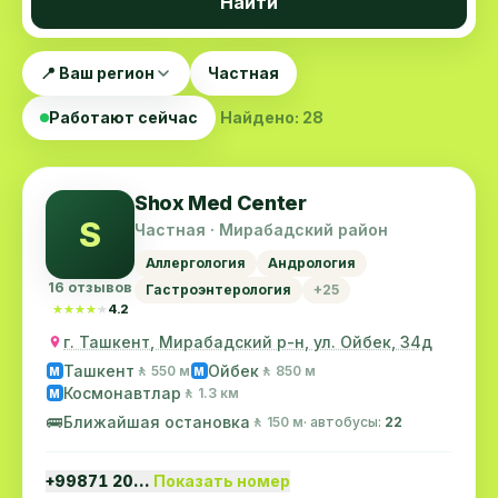
Найти
📍 Ваш регион
Частная
Работают сейчас
Найдено: 28
Shox Med Center
S
Частная · Мирабадский район
Аллергология
Андрология
16 отзывов
Гастроэнтерология
+25
★★★★★
★★★★★
4.2
г. Ташкент, Мирабадский р-н, ул. Ойбек, 34д
Ташкент
Ойбек
🚶 550 м
🚶 850 м
M
M
Космонавтлар
🚶 1.3 км
M
🚌
Ближайшая остановка
🚶 150 м
· автобусы:
22
+99871 20…
Показать номер