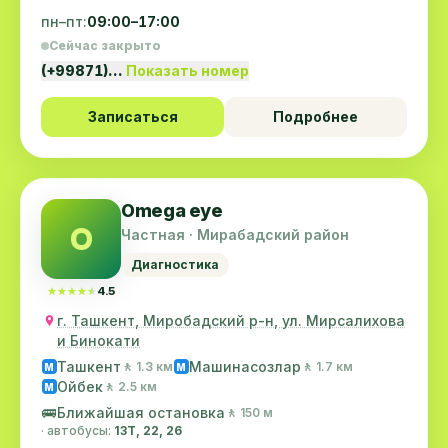
пн–пт:
09:00–17:00
Сейчас закрыто
(+99871)…
Показать номер
Записаться
Подробнее
Omega eye
O
Частная · Мирабадский район
Диагностика
★★★★★
★★★★★
4.5
г. Ташкент, Миробадский р-н, ул. Мирсалихова
и Бинокати
Ташкент
Машинасозлар
🚶 1.3 км
🚶 1.7 км
M
M
Ойбек
🚶 2.5 км
M
🚌
Ближайшая остановка
🚶 150 м
· автобусы:
13Т, 22, 26