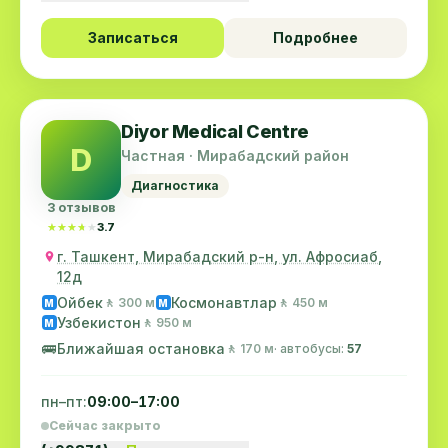
Записаться
Подробнее
Diyor Medical Centre
D
Частная · Мирабадский район
Диагностика
3 отзывов
★★★★★
★★★★★
3.7
г. Ташкент, Мирабадский р-н, ул. Афросиаб,
12д
Ойбек
Космонавтлар
🚶 300 м
🚶 450 м
M
M
Узбекистон
🚶 950 м
M
🚌
Ближайшая остановка
🚶 170 м
· автобусы:
57
пн–пт:
09:00–17:00
Сейчас закрыто