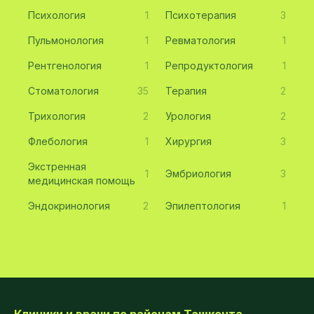
Психология
1
Психотерапия
3
Пульмонология
1
Ревматология
1
Рентгенология
1
Репродуктология
1
Стоматология
35
Терапия
2
Трихология
2
Урология
2
Флебология
1
Хирургия
3
Экстренная
1
Эмбриология
3
медицинская помощь
Эндокринология
2
Эпилептология
1
Клиники и врачи по районам Ташкента