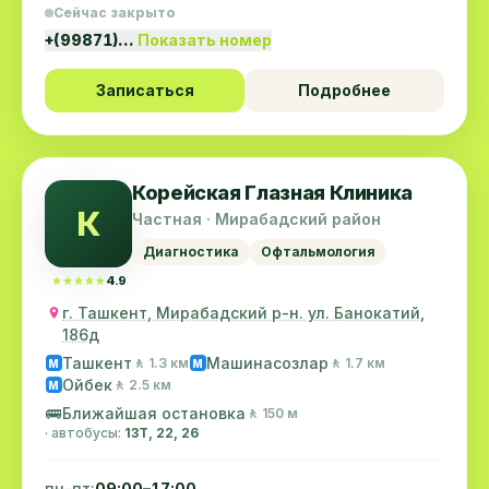
Сейчас закрыто
+(99871)…
Показать номер
Записаться
Подробнее
Корейская Глазная Клиника
К
Частная · Мирабадский район
Диагностика
Офтальмология
★★★★★
★★★★★
4.9
г. Ташкент, Мирабадский р-н. ул. Банокатий,
186д
Ташкент
Машинасозлар
🚶 1.3 км
🚶 1.7 км
M
M
Ойбек
🚶 2.5 км
M
🚌
Ближайшая остановка
🚶 150 м
· автобусы:
13Т, 22, 26
пн–пт:
09:00–17:00