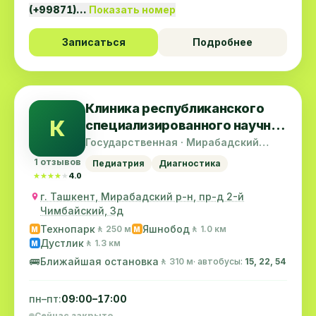
(+99871)…
Показать номер
Записаться
Подробнее
Клиника республиканского
К
специализированного научно-
практического центра
Государственная · Мирабадский
район
педиатрии
1 отзывов
Педиатрия
Диагностика
★★★★★
★★★★★
4.0
г. Ташкент, Мирабадский р-н, пр-д 2-й
Чимбайский, 3д
Технопарк
Яшнобод
🚶 250 м
🚶 1.0 км
M
M
Дустлик
🚶 1.3 км
M
🚌
Ближайшая остановка
🚶 310 м
· автобусы:
15, 22, 54
пн–пт:
09:00–17:00
Сейчас закрыто