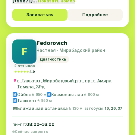
(+99871)…
Показать номер
Записаться
Подробнее
Fedorovich
F
Частная · Мирабадский район
Диагностика
2 отзывов
★★★★★
★★★★★
4.9
г. Ташкент, Мирабадский р-н, пр-т. Амира
Темура, 39д
Ойбек
Космонавтлар
🚶 650 м
🚶 800 м
M
M
Ташкент
🚶 950 м
M
🚌
Ближайшая остановка
🚶 130 м
· автобусы:
16, 26, 37
пн–пт:
08:00–16:00
Сейчас закрыто