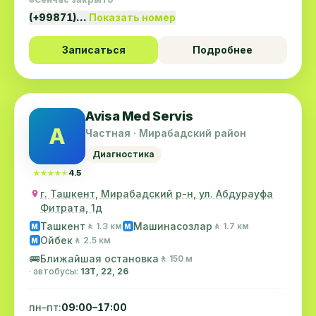
(+99871)…
Показать номер
Записаться
Подробнее
Avisa Med Servis
A
Частная · Мирабадский район
Диагностика
★★★★★
★★★★★
4.5
г. Ташкент, Мирабадский р-н, ул. Абдурауфа
Фитрата, 1д
Ташкент
Машинасозлар
🚶 1.3 км
🚶 1.7 км
M
M
Ойбек
🚶 2.5 км
M
🚌
Ближайшая остановка
🚶 150 м
· автобусы:
13Т, 22, 26
пн–пт:
09:00–17:00