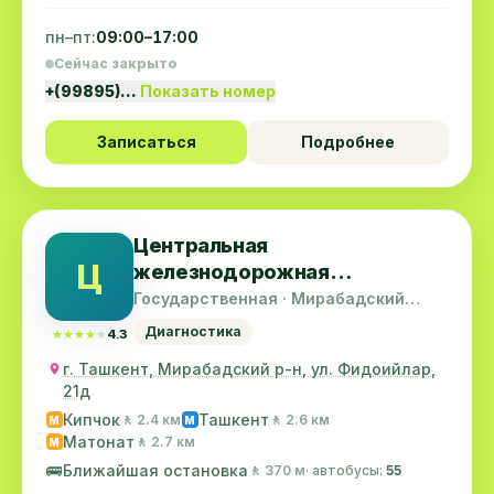
пн–пт:
09:00–17:00
Сейчас закрыто
+(99895)…
Показать номер
Записаться
Подробнее
Центральная
Ц
железнодорожная
поликлиника
Государственная · Мирабадский
район
Диагностика
★★★★★
★★★★★
4.3
г. Ташкент, Мирабадский р-н, ул. Фидоийлар,
21д
Кипчок
Ташкент
🚶 2.4 км
🚶 2.6 км
M
M
Матонат
🚶 2.7 км
M
🚌
Ближайшая остановка
🚶 370 м
· автобусы:
55