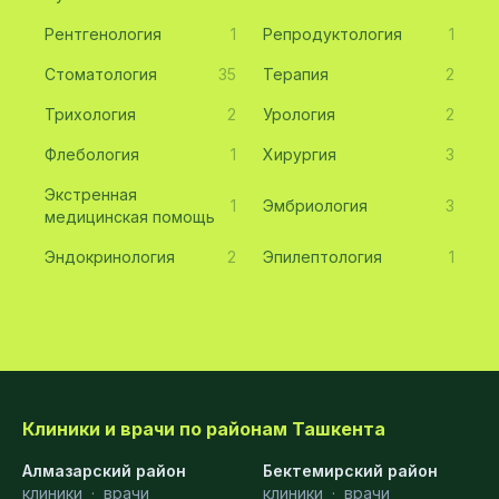
Рентгенология
1
Репродуктология
1
Стоматология
35
Терапия
2
Трихология
2
Урология
2
Флебология
1
Хирургия
3
Экстренная
1
Эмбриология
3
медицинская помощь
Эндокринология
2
Эпилептология
1
Клиники и врачи по районам Ташкента
Алмазарский район
Бектемирский район
клиники
·
врачи
клиники
·
врачи