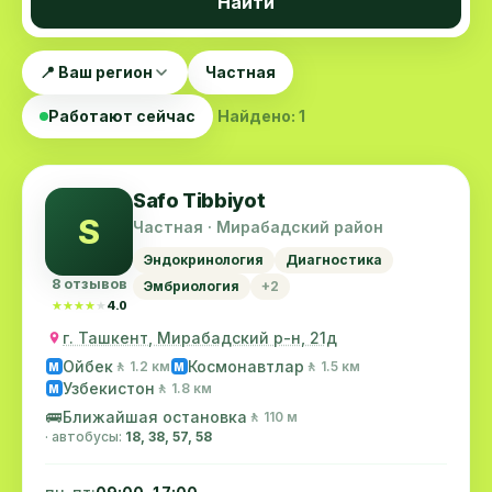
Найти
📍 Ваш регион
Частная
Работают сейчас
Найдено: 1
Safo Tibbiyot
S
Частная · Мирабадский район
Эндокринология
Диагностика
8 отзывов
Эмбриология
+2
★★★★★
★★★★★
4.0
г. Ташкент, Мирабадский р-н, 21д
Ойбек
Космонавтлар
🚶 1.2 км
🚶 1.5 км
M
M
Узбекистон
🚶 1.8 км
M
🚌
Ближайшая остановка
🚶 110 м
· автобусы:
18, 38, 57, 58