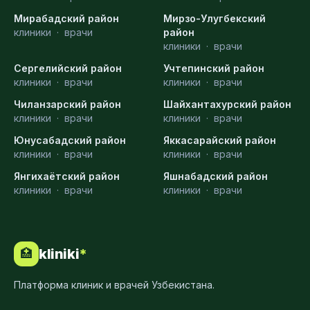
Мирабадский район
Мирзо-Улугбекский
клиники
·
врачи
район
клиники
·
врачи
Сергелийский район
Учтепинский район
клиники
·
врачи
клиники
·
врачи
Чиланзарский район
Шайхантахурский район
клиники
·
врачи
клиники
·
врачи
Юнусабадский район
Яккасарайский район
клиники
·
врачи
клиники
·
врачи
Янгихаётский район
Яшнабадский район
клиники
·
врачи
клиники
·
врачи
kliniki
*
🏥
Платформа клиник и врачей Узбекистана.