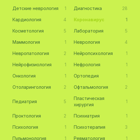
Детские неврология
1
Диагностика
28
Кардиология
4
Коронавирус
1
Косметология
5
Лаборатория
5
Маммология
1
Неврология
4
Невропатология
2
Нейропсихология
1
Нейрофизиология
1
Нефрология
1
Онкология
1
Ортопедия
1
Отоларингология
2
Офтальмология
2
Пластическая
Педиатрия
5
1
хирургия
Проктология
2
Психиатрия
1
Психология
1
Психотерапия
3
Пульмонология
1
Ревматология
1