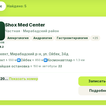
ас
Найдено: 5
Shox Med Center
Частная · Мирабадский район
Аллергология
Андрология
Гастроэнтерология
+25
вов
4.2
шкент, Мирабадский р-н, ул. Ойбек, 34д
ент
Ойбек
Космонавтлар
🚶 550 м
🚶 850 м
🚶 1.3 км
M
M
айшая остановка
🚶 150 м
· автобусы:
22
 20…
Показать номер
Записать
Подробн