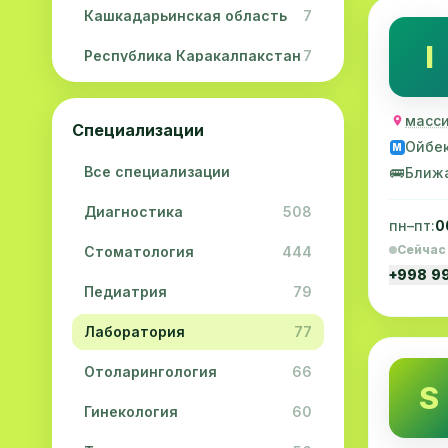
Кашкадарьинская область
7
I
Республика Каракалпакстан
7
Навоийская область
5
масси
Специализации
Джизакская область
3
Ойбе
M
Все специализации
🚌
Ближ
Сурхандарьинская область
2
Диагностика
508
Сырдарьинская область
2
пн–пт:
0
Сейчас
Стоматология
444
Хорезмская область
2
+998 9
Педиатрия
79
Лаборатория
77
Отоларингология
66
S
Гинекология
60