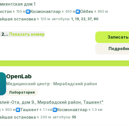
имкентская дом 1
истон
Космонавтлар
Ойбек
🚶 150 м
🚶 450 м
🚶 850 м
M
M
айшая остановка
🚶 120 м
· автобусы:
1, 19, 22, 37, 60
1 2…
Показать номер
Записать
Подробн
OpenLab
Медицинский центр · Мирабадский район
Лаборатория
Авлиё-Ота, дом 9., Мирабадский район, Ташкент"
к
Ташкент
Космонавтлар
🚶 850 м
🚶 1.1 км
🚶 1.3 км
M
M
айшая остановка
🚶 200 м
· автобусы:
55