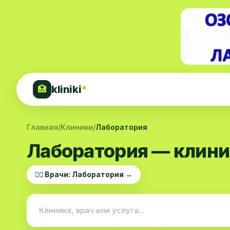
kliniki
*
🏥
Главная
/
Клиники
/
Лаборатория
Лаборатория — клини
👨‍⚕️ Врачи: Лаборатория →