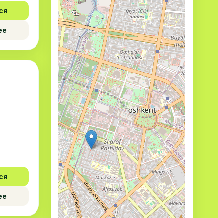
ся
ее
ся
ее