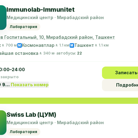
Immunolab-Immunitet
Медицинский центр · Мирабадский район
Лаборатория
в Госпитальный, 10, Мирабадский район, Ташкент
к
Космонавтлар
Ташкент
🚶 700 м
🚶 1.1 км
🚶 1.1 км
M
M
айшая остановка
🚶 340 м
· автобусы:
22
0:00–24:00
Записать
 закрыто
9 9…
Показать номер
Подробн
Swiss Lab (ЦУМ)
Медицинский центр · Мирабадский район
Лаборатория