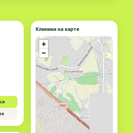
Клиники на карте
+
−
ся
ее