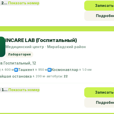
1 2…
Показать номер
Записать
Подробн
INCARE LAB (Госпитальный)
Медицинский центр · Мирабадский район
Лаборатория
в Госпитальный, 12
к
Ташкент
Космонавтлар
🚶 600 м
🚶 950 м
🚶 1.0 км
M
M
айшая остановка
🚶 200 м
· автобусы:
22
8 1…
Показать номер
Записать
Подробн