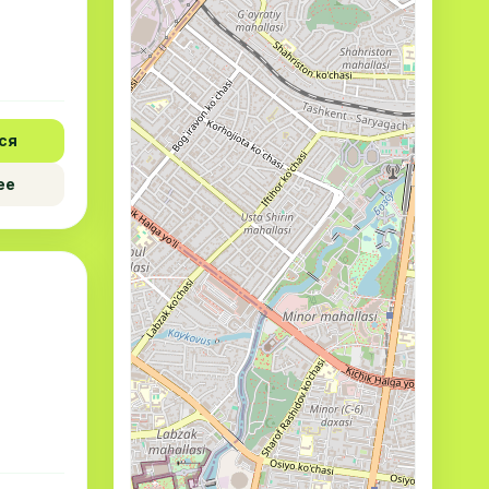
ся
ее