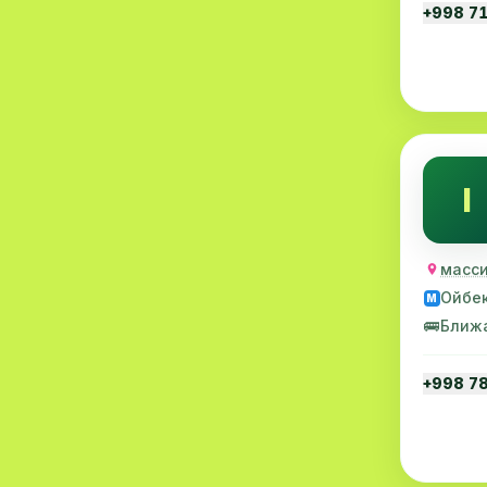
+998 7
Эмбриология
20
Акушерство
19
Ортопедия
19
Массаж
18
I
Репродуктология
16
ЭКГ
16
масси
Ойбе
Гастроэнтерология
13
M
🚌
Ближ
Андрология
12
+998 7
Стационар
11
Аллергология
10
Психология
9