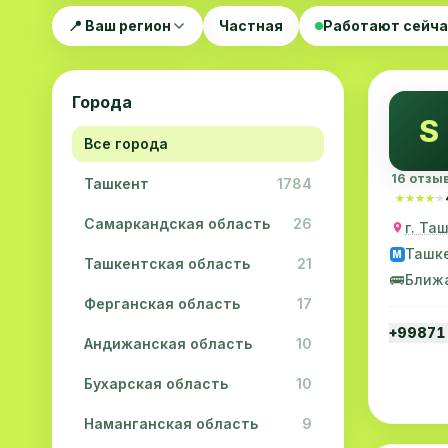
📍 Ваш регион
Частная
Работают сейч
Города
S
Все города
16 отзы
Ташкент
1784
★★★★★
★★★★★
Самаркандская область
26
г. Та
Ташк
M
Ташкентская область
21
🚌
Ближ
Ферганская область
17
+99871
Андижанская область
10
Бухарская область
10
Наманганская область
9