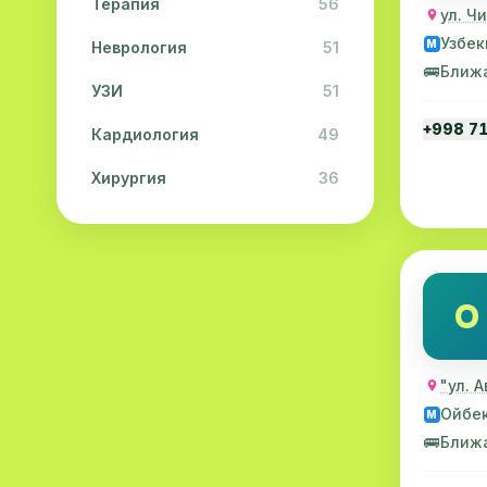
Терапия
56
ул. Ч
Узбек
M
Неврология
51
🚌
Ближ
УЗИ
51
+998 7
Кардиология
49
Хирургия
36
Физиотерапия
31
Косметология
28
O
Урология
28
Офтальмология
26
"ул. 
Дерматология
23
Ойбе
M
Эндокринология
21
🚌
Ближ
Невропатология
21