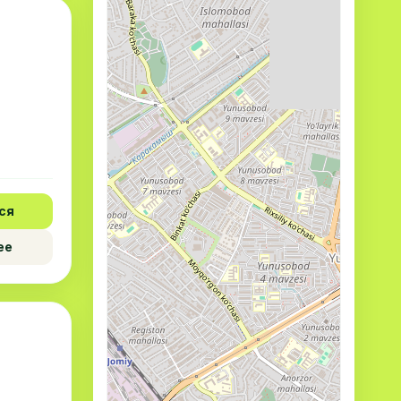
ся
ее