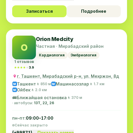
Записаться
Подробнее
Orion Medcity
O
Частная · Мирабадский район
Кардиология
Эмбриология
1 отзывов
★★★★★
★★★★★
3.9
г. Ташкент, Мирабадский р-н, ул. Мехржон, 8д
Ташкент
Машинасозлар
🚶 850 м
🚶 1.7 км
M
M
Ойбек
🚶 2.0 км
M
🚌
Ближайшая остановка
🚶 370 м
· автобусы:
13Т, 22, 26
пн–пт:
09:00–17:00
Сейчас закрыто
(+99871)…
Показать номер