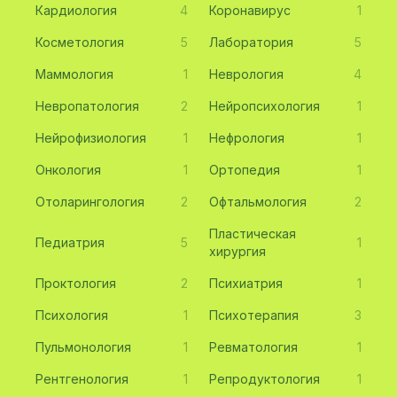
Кардиология
4
Коронавирус
1
Косметология
5
Лаборатория
5
Маммология
1
Неврология
4
Невропатология
2
Нейропсихология
1
Нейрофизиология
1
Нефрология
1
Онкология
1
Ортопедия
1
Отоларингология
2
Офтальмология
2
Пластическая
Педиатрия
5
1
хирургия
Проктология
2
Психиатрия
1
Психология
1
Психотерапия
3
Пульмонология
1
Ревматология
1
Рентгенология
1
Репродуктология
1