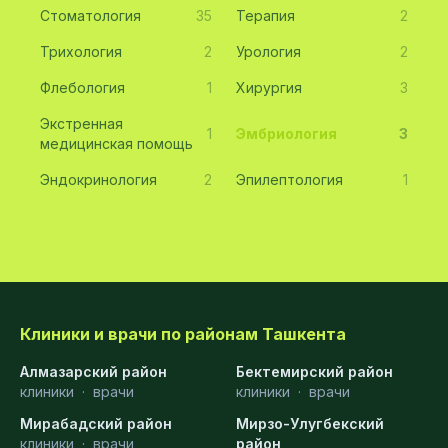
Стоматология
35
Терапия
2
Трихология
2
Урология
2
Флебология
1
Хирургия
3
Экстренная
1
Эмбриология
3
медицинская помощь
Эндокринология
2
Эпилептология
1
Клиники и врачи по районам Ташкента
Алмазарский район
Бектемирский район
клиники
·
врачи
клиники
·
врачи
Мирабадский район
Мирзо-Улугбекский
клиники
·
врачи
район