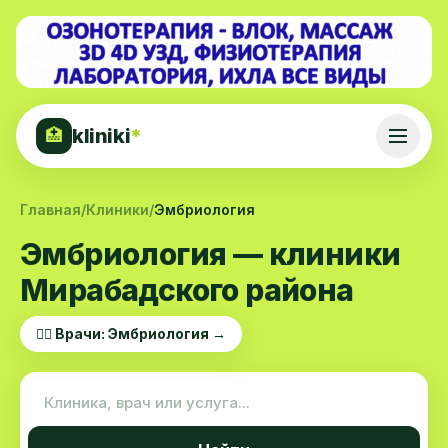
kliniki
*
🏥
Главная
/
Клиники
/
Эмбриология
Эмбриология — клиники
Мирабадского района
👨‍⚕️ Врачи: Эмбриология →