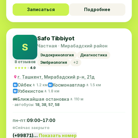
Записаться
Подробнее
Safo Tibbiyot
S
Частная · Мирабадский район
Эндокринология
Диагностика
8 отзывов
Эмбриология
+2
★★★★★
★★★★★
4.0
г. Ташкент, Мирабадский р-н, 21д
Ойбек
Космонавтлар
🚶 1.2 км
🚶 1.5 км
M
M
Узбекистон
🚶 1.8 км
M
🚌
Ближайшая остановка
🚶 110 м
· автобусы:
18, 38, 57, 58
пн–пт:
09:00–17:00
Сейчас закрыто
(+99871)…
Показать номер