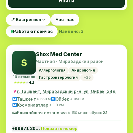
Найти
📍 Ваш регион
Частная
Работают сейчас
Найдено: 3
Shox Med Center
S
Частная · Мирабадский район
Аллергология
Андрология
16 отзывов
Гастроэнтерология
+25
★★★★★
★★★★★
4.2
г. Ташкент, Мирабадский р-н, ул. Ойбек, 34д
Ташкент
Ойбек
🚶 550 м
🚶 850 м
M
M
Космонавтлар
🚶 1.3 км
M
🚌
Ближайшая остановка
🚶 150 м
· автобусы:
22
+99871 20…
Показать номер